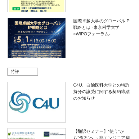
国際卓越大学のグローバルIP
戦略とは -東京科学大学
×WIPOフォーラム-
特許
C4U、自治医科大学との特許
持分の譲受に関する契約締結
のお知らせ
【翻訳セミナー】“使う”か
ら“作る”へ ～非エンジニア翻