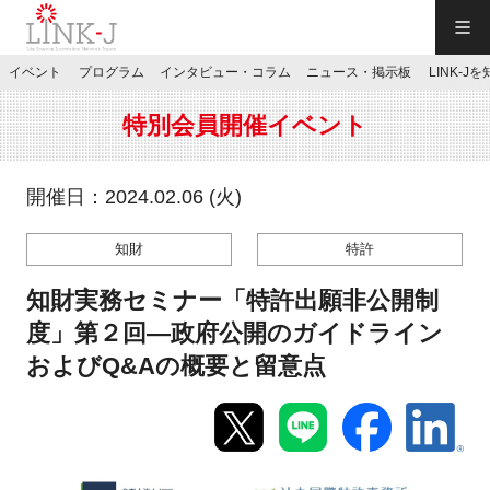
一般社団法人LINK-J／LINK-J
イベント
プログラム
インタビュー・コラム
ニュース・掲示板
LINK-J
JP
／
EN
特別会員開催イベント
開催日：2024.02.06 (火)
知財
特許
特別会員専用メニュー
知財実務セミナー「特許出願非公開制
施設ご予約
度」第２回―政府公開のガイドライン
およびQ&Aの概要と留意点
お問い合わせ
マイページ