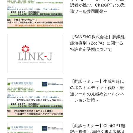
訳者が挑む、ChatGPTとの業
務ツール共同開発～
【SANSHO株式会社】肺線維
症治療剤（2ccPA）に関する
特許査定受領について
【翻訳セミナー】生成AI時代
のポストエディット戦略～最
適ツールの見極めとハルシネ
ーション対策～
【翻訳セミナー】ChatGPT翻
訳の真髄 ～専門文書を攻略す