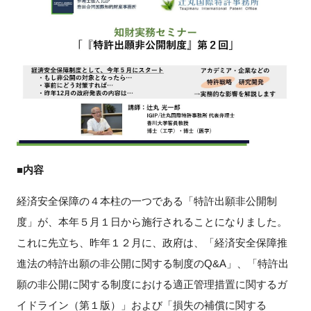
新規登録
イベント
プログラム
インタビュー・コラム
■内容
ニュース・掲示板
経済安全保障の４本柱の一つである「特許出願非公開制
LINK-Jを知る
度」が、本年５月１日から施行されることになりました。
これに先立ち、昨年１２月に、政府は、「経済安全保障推
特別会員
進法の特許出願の非公開に関する制度のQ&A」、「特許出
施設・アクセス
願の非公開に関する制度における適正管理措置に関するガ
イドライン（第１版）」および「損失の補償に関する