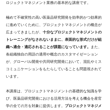
ロジェクトマネジメント業務の基本的な講座です。
FAQ
極めて不確実性の高い医薬品研究開発を効率的かつ効果的
イベントお知らせメール登録
に進めていくために、プロジェクトマネジメントの概念が
広まってきましたが、
十分なプロジェクトマネジメントの
トレ
ーニングがなされないままに、表面的な形式だけが組
織へ適合・適応されることが課題に
なっています。
また、
各組織独自の用語の適用や概念のカスタマイゼーション
が、グローバル開発や共同研究開発において、混乱やミス
コミュニケーションをもたらしていることも問題視されて
います。
本講座は、プロジェクトマネジメントの基礎的な知識を学
び、医薬品研究開発における活用方法を考える機会を産官
学の全ての方を対象に提供します。
プロジェクトマネジメ