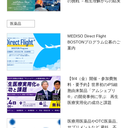
の挑戦 －相互理解からの結実
医薬品
MEDISO Direct Flight
BOSTONプログラム公募のご
案内
【9/4（金）開催・参加費無
料・要予約】世界初のiPS細
胞由来製品「アムシェプリ
®」の開発事例に学ぶ 再生
医療実用化の成功と課題
医療用医薬品やOTC医薬品、
サプリメントなど 避妊、不