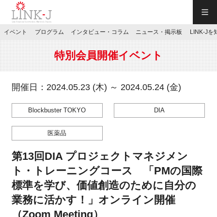
一般社団法人LINK-J／LINK-J
イベント
プログラム
インタビュー・コラム
ニュース・掲示板
LINK-J
JP
／
EN
特別会員開催イベント
開催日：2024.05.23 (木) ～ 2024.05.24 (金)
Blockbuster TOKYO
DIA
特別会員専用メニュー
医薬品
施設ご予約
第13回DIA プロジェクトマネジメン
ト・トレーニングコース 「PMの国際
お問い合わせ
標準を学び、価値創造のために自分の
業務に活かす！」オンライン開催
マイページ
（Zoom Meeting）