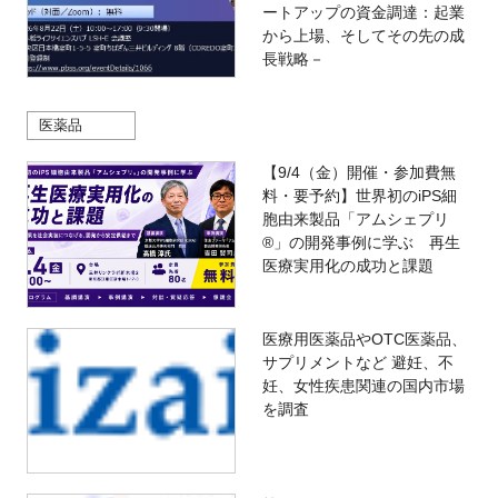
ートアップの資金調達：起業
から上場、そしてその先の成
長戦略－
医薬品
【9/4（金）開催・参加費無
料・要予約】世界初のiPS細
胞由来製品「アムシェプリ
®」の開発事例に学ぶ 再生
医療実用化の成功と課題
医療用医薬品やOTC医薬品、
サプリメントなど 避妊、不
妊、女性疾患関連の国内市場
を調査