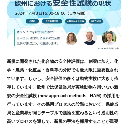
新規登録
イベント
プログラム
インタビュー・コラム
新規に開発された化合物の安全性評価は、創薬に加え、化
学・農薬・化粧品・香料等の分野でも最大限に重要視され
ニュース・掲示板
ています。しかし、安全評価の多くは動物実験に大きく依
LINK-Jを知る
存しています。欧州では保健当局が実験動物を用いない新
規の安全性試験
(new approach methods - NAM)
の採用を
特別会員
行っています。その採用プロセスの段階において、保健当
局と産業界が同じテーブルで議論を重ねるという透明性の
施設・アクセス
高いプロセスを通して、新規の手法を採用することが重要