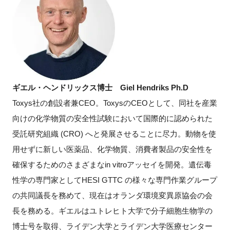
ギエル・ヘンドリックス博士
Giel Hendriks Ph.D
Toxys社の創設者兼
CEO。
Toxysの
CEO
として、同社を産業
向けの化学物質の安全性試験において国際的に認められた
受託研究組織
(CRO)
へと発展させることに尽力。動物を使
用せずに新しい医薬品、化学物質、消費者製品の安全性を
確保するためのさまざまな
in vitro
アッセイを開発。遺伝毒
性学の専門家として
HESI GTTC
の様々な専門作業グループ
の共同議長を務めて、現在はオランダ環境変異原協会の会
長を務める。ギエルはユトレヒト大学で分子細胞生物学の
博士号を取得、ライデン大学とライデン大学医療センター