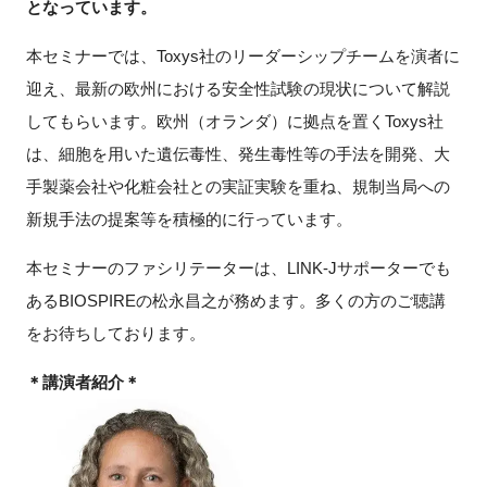
となっています。
FAQ
本セミナーでは、
Toxys
社のリーダーシップチームを演者に
イベントお知らせメール登録
迎え、最新の欧州における安全性試験の現状について解説
してもらいます。欧州（オランダ）に拠点を置く
Toxys
社
は、細胞を用いた遺伝毒性、発生毒性等の手法を開発、大
手製薬会社や化粧会社との実証実験を重ね、規制当局への
新規手法の提案等を積極的に行っています。
本セミナーのファシリテーターは、
LINK-J
サポーターでも
ある
BIOSPIRE
の松永昌之が務めます。多くの方のご聴講
をお待ちしております。
＊講演者紹介＊