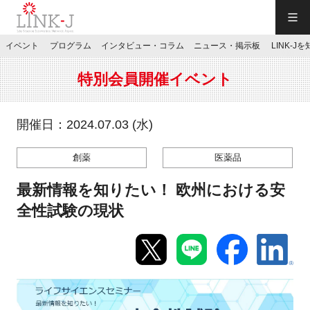
一般社団法人LINK-J／LINK-J
イベント
プログラム
インタビュー・コラム
ニュース・掲示板
LINK-J
JP
／
EN
特別会員開催イベント
開催日：2024.07.03 (水)
創薬
医薬品
特別会員専用メニュー
最新情報を知りたい！ 欧州における安
施設ご予約
全性試験の現状
お問い合わせ
マイページ