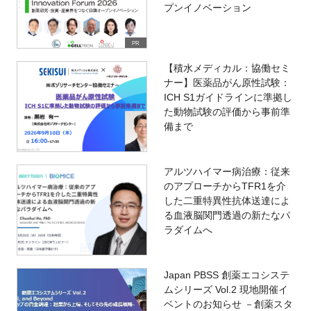
プンイノベーション
PR
【積水メディカル：協働セミ
ナー】医薬品がん原性試験：
ICH S1ガイドラインに準拠し
た動物試験の評価から事前準
備まで
アルツハイマー病治療：従来
のアプローチからTFR1を介
した二重特異性抗体送達によ
る血液脳関門透過の新たなパ
ラダイムへ
Japan PBSS 創薬エコシステ
ムシリーズ Vol.2 現地開催イ
ベントのお知らせ －創薬スタ