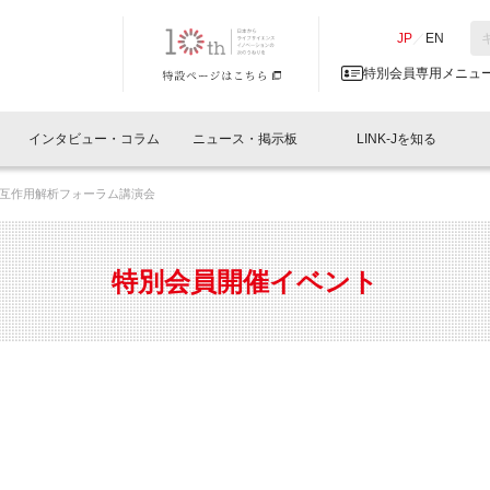
NK-J／LINK-J
JP
／
EN
特別会員専用メニュ
インタビュー・コラム
ニュース・掲示板
LINK-Jを知る
互作用解析フォーラム講演会
イベントレポート一覧
人と情報の交流掲示板一覧
What's "UNIKORN"？
Why in Nihonbashi
特別会員について
オフィス・ラボ
What
What’
入会
施設
会員開催
スリリース
ベンチャーインタビュー
LINK-J主催・共催
会員プレスリリース
会報誌 
サポーター紹介
事業
特別会員開催イベント
閉じる
・参加
関連
サポーターコラム
LINK-J協賛・協力
募集
日本
パンフレット
GT
ページ
ント告知