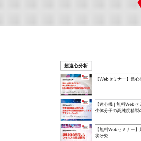
超遠心分析
【Webセミナー】遠
【遠心機 | 無料We
生体分子の高純度精製
【無料Webセミナー
状研究