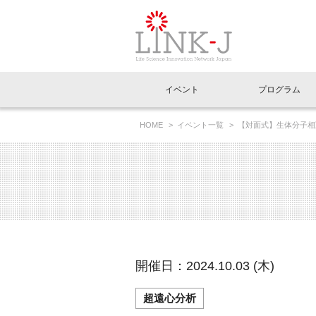
一般社団法人LI
イベント
プログラム
FAQ
イベントお知らせメール登録
HOME
イベント一覧
【対面式】生体分子相
イベント一覧
インタビュー・コラム一覧
ニュース一覧
Out of Box相談室
理事長挨拶
特別会員一覧
ラウンジ・会議室
LINK-J主催・共催
スペシャルインタビュー
トピック
特別
プレ
国内外連携
専用メニューはこちら
アクセス
LINK-J協賛・協力
連載コラム
メディア情報
出展
海外
組織概要
過去イベント
事務局だより
アクセラレーション
マイ
イベ
開催日：2024.10.03 (木)
協賛・協力
施設
超遠心分析