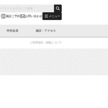
メニュー
ー
施設ご予約
お問い合わせ
特別会員
施設・アクセス
ご利用規約・掲載について
's "LINK-BioBAY TOKYO"？
s LINK-J WEST
申し込み
ご予約
(News Letter)
特別会員開催
ニュース・事業紹介
内容
橋コラム
出展・参加
イベント
B日本橋エリアについて