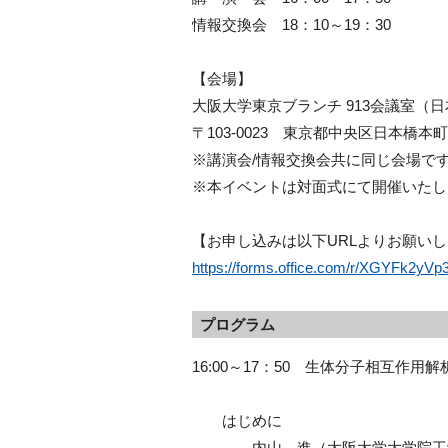
情報交換会 18：10～19：30
【会場】
大阪大学東京ブランチ 913会議室（
〒103-0023 東京都中央区日本橋本町2-
※講演会/情報交換会共に同じ会場で
※本イベントは対面式にて開催いたし
【お申し込みは以下URLよりお願い
https://forms.office.com/r/XGYFk2yVp
プログラム
16:00～17：50 生体分子相互作用
はじめに
内山 進（大阪大学大学院工