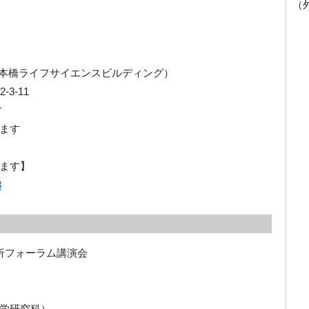
（
日本橋ライフサイエンスビルディング）
3-11
す
ます
します】
3
解析フォーラム講演会
学研究科）