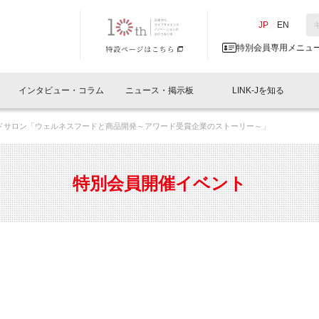
NK-J／LINK-J
JP
／
EN
特別会員専用メニュ
インタビュー・コラム
ニュース・掲示板
LINK-Jを知る
ドサロン「ウェルネスフードと商品開発～アワード受賞企業のストーリー～」
イベントレポート一覧
人と情報の交流掲示板一覧
What's "UNIKORN"？
Why in Nihonbashi
特別会員について
オフィス・ラボ
What
What’
入会
施設
会員開催
スリリース
ベンチャーインタビュー
LINK-J主催・共催
会員プレスリリース
会報誌 
サポーター紹介
事業
特別会員開催イベント
閉じる
・参加
関連
サポーターコラム
LINK-J協賛・協力
募集
日本
パンフレット
GT
ページ
ント告知