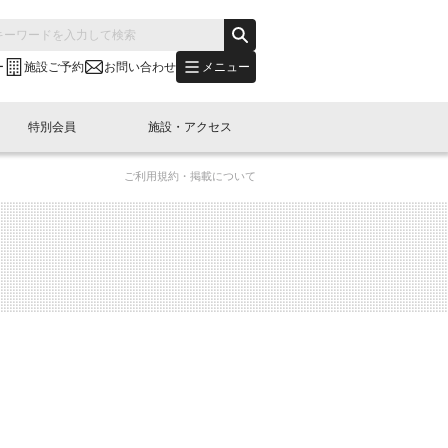
メニュー
ー
施設ご予約
お問い合わせ
特別会員
施設・アクセス
ご利用規約・掲載について
's "LINK-BioBAY TOKYO"？
s LINK-J WEST
申し込み
ご予約
(News Letter)
特別会員開催
ニュース・事業紹介
内容
橋コラム
出展・参加
イベント
B日本橋エリアについて