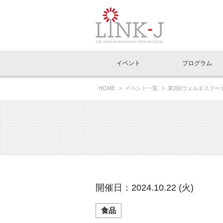
一般社団法人LI
イベント
プログラム
FAQ
イベントお知らせメール登録
HOME
イベント一覧
第2回ウェルネスフー
イベント一覧
インタビュー・コラム一覧
ニュース一覧
Out of Box相談室
理事長挨拶
特別会員一覧
ラウンジ・会議室
LINK-J主催・共催
スペシャルインタビュー
トピック
特別
プレ
国内外連携
専用メニューはこちら
アクセス
LINK-J協賛・協力
連載コラム
メディア情報
出展
海外
組織概要
過去イベント
事務局だより
アクセラレーション
マイ
イベ
開催日：2024.10.22 (火)
協賛・協力
施設
食品