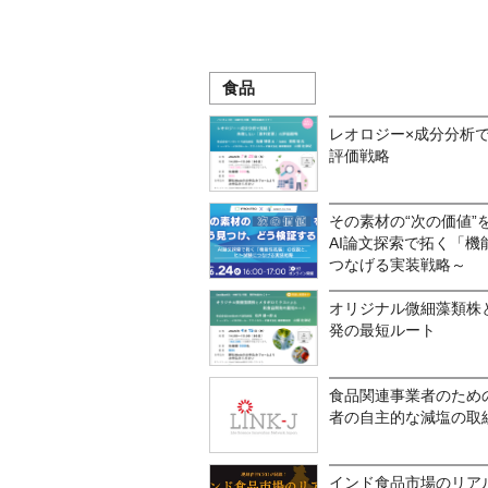
食品
レオロジー×成分分析
評価戦略
その素材の“次の価値”
AI論文探索で拓く「
つなげる実装戦略～
オリジナル微細藻類株
発の最短ルート
食品関連事業者のため
者の自主的な減塩の取
インド食品市場のリア