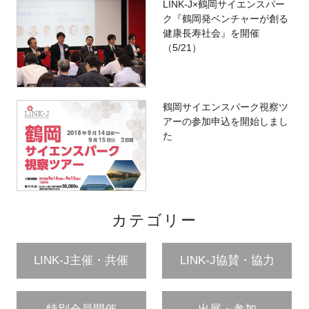
LINK-J×鶴岡サイエンスパー
ク『鶴岡発ベンチャーが創る
健康長寿社会』を開催
（5/21）
鶴岡サイエンスパーク視察ツ
アーの参加申込を開始しまし
た
カテゴリー
LINK-J主催・共催
LINK-J協賛・協力