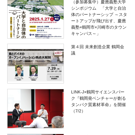
（参加募集中）慶應義塾大学
シンポジウム 「大学と自治
体のパートナーシップ ～スタ
ートアップが飛び出す、慶應
義塾×鶴岡市×川崎市のタウン
キャンパス～」
第４回 未来創造企業 鶴岡会
議
LINK-J×鶴岡サイエンスパー
ク『鶴岡発ベンチャーが創る
タンパク質素材革命』を開催
（7/2）