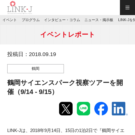
一般社団法人LINK-J／LINK-J
イベント
プログラム
インタビュー・コラム
ニュース・掲示板
LINK-J
JP
／
EN
イベントレポート
投稿日：2018.09.19
鶴岡
特別会員専用メニュー
鶴岡サイエンスパーク視察ツアーを開
施設ご予約
催（9/14 - 9/15）
お問い合わせ
マイページ
LINK-Jは、2018年9月14日、15日の1泊2日で『鶴岡サイエ