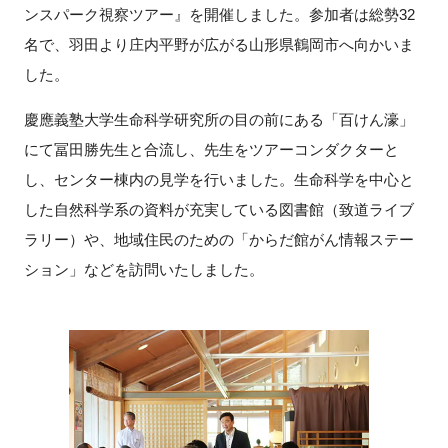
ンスパーク視察ツアー』を開催しました。参加者は総勢32
新規登録
名で、羽田より庄内平野が広がる山形県鶴岡市へ向かいま
した。
イベント
慶應義塾大学生命科学研究所の目の前にある「百けん濠」
プログラム
にて冨田勝先生と合流し、先生をツアーコンダクターと
し、センター棟内の見学を行いました。生命科学を中心と
インタビュー・コラム
した自然科学系の資料が充実している図書館（致道ライブ
ラリー）や、地域住民のための「からだ館がん情報ステー
ニュース・掲示板
ション」などを訪問いたしました。
LINK-Jを知る
特別会員
施設・アクセス