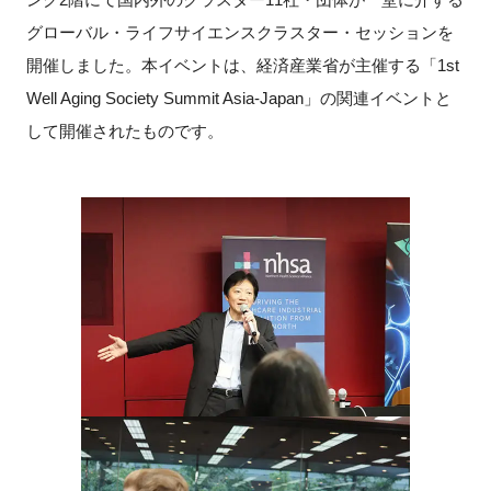
グローバル・ライフサイエンスクラスター・セッションを
新規登録
開催しました。本イベントは、経済産業省が主催する「1st
Well Aging Society Summit Asia-Japan」の関連イベントと
イベント
して開催されたものです。
プログラム
インタビュー・コラム
ニュース・掲示板
LINK-Jを知る
特別会員
施設・アクセス