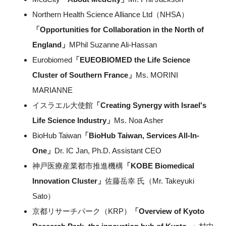
Northern Health Science Alliance Ltd（NHSA）
「Opportunities for Collaboration in the North of
England」
MPhil Suzanne Ali-Hassan
閉じる
Eurobiomed
「EUEOBIOMED the Life Science
Cluster of Southern France」
Ms. MORINI
MARIANNE
イスラエル大使館
「Creating Synergy with Israel's
Life Science Industry」
Ms. Noa Asher
BioHub Taiwan
「BioHub Taiwan, Services All-In-
One」
Dr. IC Jan, Ph.D. Assistant CEO
神戸医療産業都市推進機構
「KOBE Biomedical
Innovation Cluster」
佐藤岳幸 氏（Mr. Takeyuki
Sato）
京都リサーチパーク（KRP）
「Overview of Kyoto