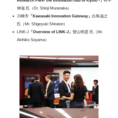
Research Park- the innovation hub of Kyoto -」
村中
伸滋 氏（Dr. Shinji Muranaka）
川崎市
「Kawasaki Innovation Gateway」
白鳥滋之
氏（Mr. Shigeyuki Shiratori）
LINK-J
「Overview of LINK-J」
曽山明彦 氏（Mr.
Akihiko Soyama）