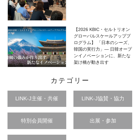
【2026 KBIC・セルトリオン
グローバルスケールアッププ
ログラム】 「日本のシーズ、
韓国の実行力」― 日韓オープ
ンイノベーションに、新たな
架け橋が動き出す
カテゴリー
LINK-J主催・共催
LINK-J協賛・協力
特別会員開催
出展・参加