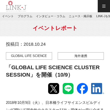
一般社団法人LINK-J／LINK-J
イベント
プログラム
インタビュー・コラム
ニュース・掲示板
LINK-J
JP
／
EN
イベントレポート
投稿日：2018.10.24
GLOBAL LIFE SCIENCE
海外連携
特別会員専用メニュー
「GLOBAL LIFE SCIENCE CLUSTER
施設ご予約
SESSION」を開催（10/9）
お問い合わせ
2018年10月9日（火）、日本橋ライフサイエンスビルディ
マイページ
ング2階にて国内外のクラスター11社・団体が一堂に介する