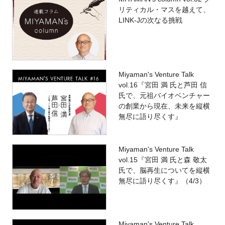
リティカル・マスを越えて、
LINK-Jの次なる挑戦
Miyaman's Venture Talk
vol.16『宮田 満 氏と芦田 信
氏で、元祖バイオベンチャー
の創業から現在、未来を縦横
無尽に語り尽くす』
Miyaman's Venture Talk
vol.15『宮田 満 氏と森 敬太
氏で、脳再生についてを縦横
無尽に語り尽くす』（4/3）
Miyaman's Venture Talk