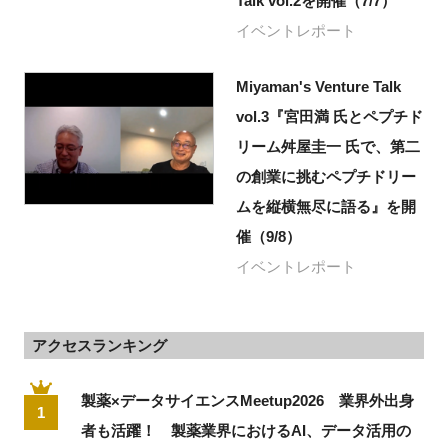
Talk vol.2を開催（7/7）
イベントレポート
Miyaman's Venture Talk
vol.3『宮田満 氏とペプチド
リーム舛屋圭一 氏で、第二
の創業に挑むペプチドリー
ムを縦横無尽に語る』を開
催（9/8）
イベントレポート
アクセスランキング
製薬×データサイエンスMeetup2026 業界外出身
1
者も活躍！ 製薬業界におけるAI、データ活用の