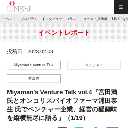
一般社団法人LINK-J／LINK-J
イベント
プログラム
インタビュー・コラム
ニュース・掲示板
LINK-J
JP
／
EN
イベントレポート
投稿日：2023.02.03
Miyaman’s Venture Talk
ベンチャー
特別会員専用メニュー
宮田満
施設ご予約
Miyaman's Venture Talk vol.4『宮田満
氏とオンコリスバイオファーマ浦田泰
お問い合わせ
生 氏でベンチャー企業、経営の醍醐味
を縦横無尽に語る』（1/19）
マイページ