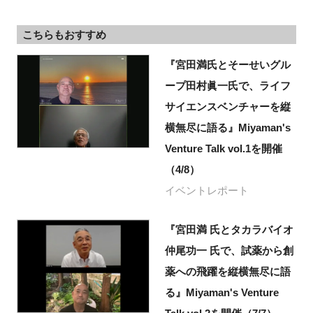
こちらもおすすめ
『宮田満氏とそーせいグル
ープ田村眞一氏で、ライフ
サイエンスベンチャーを縦
横無尽に語る』Miyaman's
Venture Talk vol.1を開催
（4/8）
イベントレポート
『宮田満 氏とタカラバイオ
仲尾功一 氏で、試薬から創
薬への飛躍を縦横無尽に語
る』Miyaman's Venture