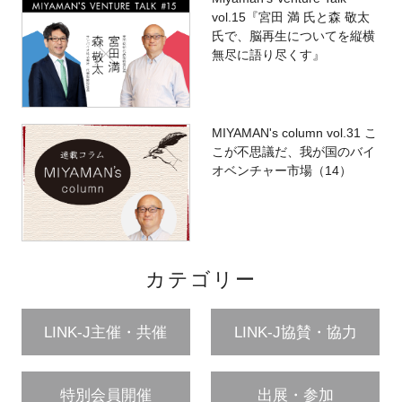
vol.15『宮田 満 氏と森 敬太
氏で、脳再生についてを縦横
無尽に語り尽くす』
MIYAMAN's column vol.31 こ
こが不思議だ、我が国のバイ
オベンチャー市場（14）
カテゴリー
LINK-J主催・共催
LINK-J協賛・協力
特別会員開催
出展・参加