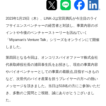
新規登録
2023
年
1
月
19
日（木）、
LINK-J
は宮田満氏が今注目のライ
イベント
フサイエンスベンチャーの経営者と対談し、事業内容のポ
イントや今後のベンチャーストーリーを訊ねていく
プログラム
「
Miyaman's Venture Talk
」シリーズをオンラインにて開催
インタビュー・コラム
しました。
第四回となる今回は、オンコリスバイオファーマ株式会社
ニュース・掲示板
代表取締役社長の浦田泰生氏をお招きし、現在の事業内容
LINK-Jを知る
やバイオベンチャーとしての事業の着眼点
,
目指すべきもの
など、次世代のバイオ産業を担うプレイヤーの方への熱い
特別会員
メッセージを頂きました。当日は
518
名の方にご参加いただ
き、多数のご質問とご視聴、誠にありがとうございまし
施設・アクセス
た。