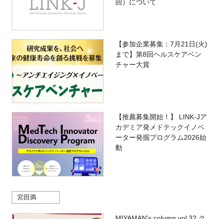
回）について
【参加企業募集：7月21日(火)
まで】第8回ヘルスケアベン
チャー大賞
【推薦募集開始！】 LINK-Jア
カデミア発メドテックイノベ
ーター発掘プログラム2026始
動
宮田満
MIYAMAN's column vol.32 ク