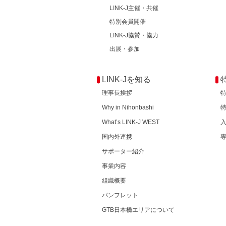
LINK-J主催・共催
特別会員開催
LINK-J協賛・協力
出展・参加
LINK-Jを知る
理事長挨拶
Why in Nihonbashi
What’s LINK-J WEST
国内外連携
サポーター紹介
事業内容
組織概要
パンフレット
GTB日本橋エリアについて