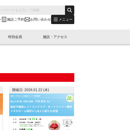
メニュー
ー
施設ご予約
お問い合わせ
特別会員
施設・アクセス
's "LINK-BioBAY TOKYO"？
s LINK-J WEST
申し込み
ご予約
(News Letter)
特別会員開催
ニュース・事業紹介
内容
橋コラム
出展・参加
イベント
B日本橋エリアについて
開催日: 2026.01.22 (木)