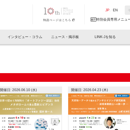
NK-J／LINK-J
JP
／
EN
特別会員専用メニュ
インタビュー・コラム
ニュース・掲示板
LINK-Jを知る
イベントレポート一覧
人と情報の交流掲示板一覧
What's "UNIKORN"？
Why in Nihonbashi
特別会員について
オフィス・ラボ
What
What’
入会
施設
会員開催
スリリース
ベンチャーインタビュー
LINK-J主催・共催
会員プレスリリース
会報誌 
サポーター紹介
事業
閉じる
・参加
関連
サポーターコラム
LINK-J協賛・協力
募集
日本
パンフレット
GT
開催日: 2026.06.10 (水)
開催日: 2026.04.23 (木)
ページ
ント告知