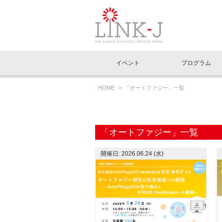
一般社団法人LI
イベント
プログラム
FAQ
イベントお知らせメール登録
HOME
「オートファジー」一覧
イベント一覧
インタビュー・コラム一覧
ニュース一覧
Out of Box相談室
理事長挨拶
特別会員一覧
ラウンジ・会議室
LINK-J主催・共催
スペシャルインタビュー
トピック
特別
プレ
国内外連携
専用メニューはこちら
アクセス
「オートファジー」一覧
LINK-J協賛・協力
連載コラム
メディア情報
出展
海外
組織概要
開催日: 2026.06.24 (水)
過去イベント
事務局だより
アクセラレーション
マイ
イベ
協賛・協力
施設