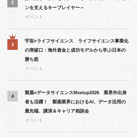
2
ンを支えるキープレイヤー～
イベント
宇宙×ライフサイエンス ライフサイエンス事業化
3
の突破口：海外資金と成功モデルから学ぶ日本の
勝ち筋
イベント
製薬×データサイエンスMeetup2026 業界外出身
4
者も活躍！ 製薬業界におけるAI、データ活用の
最先端、講演＆キャリア相談会
イベント