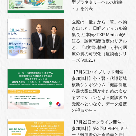
型プラネタリーヘルス戦略
～」を公表
医療は「量」から「質」へ動
き出した。日経メディカル編
集長 江本氏×TXP Medicalが
語る、診療報酬改定のリアル
と、「3文書6情報」が拓く医
療の質の可視化（座談会シリ
ーズ Vol.21）
【7月6日ハイブリッド開催・
参加無料】心・腎・代謝領域
横断シンポジウム「健診制度
を最大限に活かすための次な
るアクションとは－健診後の
受療へとつなぐ、データ連携
の視点から－」
【7月22日オンライン開催・
参加無料】第3回J-PEPセミナ
ー「難病者の社会参画と新し