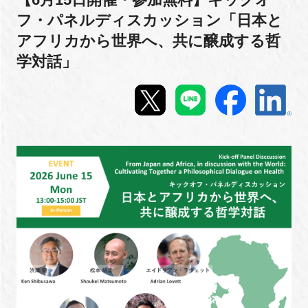
【6月15日開催・参加無料】キックオ
フ・パネルディスカッション「日本と
新規登録
アフリカから世界へ、共に醸成する哲
学対話」
イベント
プログラム
インタビュー・コラム
ニュース・掲示板
LINK-Jを知る
特別会員
施設・アクセス