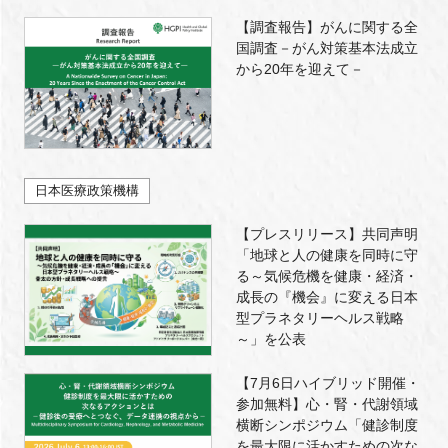
【調査報告】がんに関する全
国調査－がん対策基本法成立
から20年を迎えて－
日本医療政策機構
【プレスリリース】共同声明
「地球と人の健康を同時に守
る～気候危機を健康・経済・
成長の『機会』に変える日本
型プラネタリーヘルス戦略
～」を公表
【7月6日ハイブリッド開催・
参加無料】心・腎・代謝領域
横断シンポジウム「健診制度
を最大限に活かすための次な