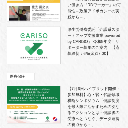
い働き方『RDワーカー』の可
能性～政策アドボカシーの実
践から～」
厚生労働省委託「介護系スタ
ートアップ支援事業 powered
by CARISO」 令和8年度 サ
ポーター募集のご案内 【応
募締切：6/5(金)17:00】
医療保険
【7月6日ハイブリッド開催・
参加無料】心・腎・代謝領域
横断シンポジウム「健診制度
を最大限に活かすための次な
るアクションとは－健診後の
受療へとつなぐ、データ連携
の視点から－」