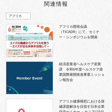
関連情報
アフリカ
アフリカ開発会議
（TICAD9）にて、セミナ
ー・シンポジウムを開催
経済産業省ヘルスケア産業
課 令和6年度ヘルスケア産
業国際展開推進事業ミッショ
ン報告会
アフリカ健康構想における保
健課題解決を目指す日本企業
交流セミナー ～ケニア1日日