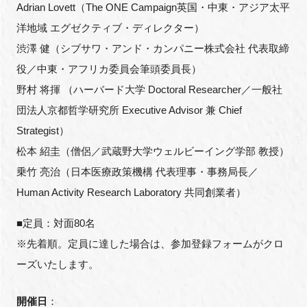
Adrian Lovett（The ONE Campaign英国・中東・アジア太平
洋地域 エグゼクティブ・ディレクター）
渋澤 健（シブサワ・アンド・カンパニー株式会社 代表取締
閉じる
役／中東・アフリカ委員会筆頭委員長）
野村 将揮 （ハーバード大学 Doctoral Researcher／一般社
団法人京都哲学研究所 Executive Advisor 兼 Chief
Strategist）
松本 紹圭（僧侶／武蔵野大学ウェルビーイング学部 教授）
乗竹 亮治（日本医療政策機構 代表理事・事務局長／
Human Activity Research Laboratory 共同創業者）
■定員：対面80名
※先着順。定員に達した場合は、参加登録フォームがクロ
ーズいたします。
開催日
：