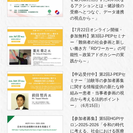
るアクションとは－健診後の
受療へとつなぐ、データ連携
の視点から－」
【7月22日オンライン開催・
参加無料】第3回J-PEPセミナ
ー「難病者の社会参画と新し
い働き方『RDワーカー』の可
能性～政策アドボカシーの実
践から～」
【申込受付中】第2回J-PEPセ
ミナー「治験等の参加者募集
に関する情報提供の新たな枠
組みー患者・当事者参画の視
点から考える法的ポイント
ー」（6月15日）
【参加者募集】第5回HGPIサ
ロン2025-2026「令和の時代
に考える、社会における医療