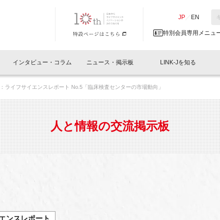
NK-J／LINK-J
JP
／
EN
特別会員専用メニュ
インタビュー・コラム
ニュース・掲示板
LINK-Jを知る
：ライフサイエンスレポート No.5「臨床検査センターの市場動向」
イベントレポート一覧
人と情報の交流掲示板一覧
What's "UNIKORN"？
Why in Nihonbashi
特別会員について
オフィス・ラボ
What
What’
入会
施設
会員開催
スリリース
ベンチャーインタビュー
LINK-J主催・共催
会員プレスリリース
会報誌 
サポーター紹介
事業
人と情報の交流掲示板
閉じる
・参加
関連
サポーターコラム
LINK-J協賛・協力
募集
日本
パンフレット
GT
ページ
ント告知
エンスレポート