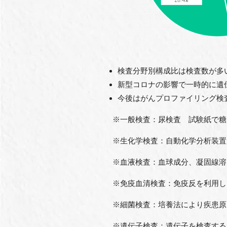
検査分野別構成比は検査数が多
新型コロナの影響で一時的に遺
今後はがんプロファイリング検
※一般検査：尿検査 試験紙で糖尿
※生化学検査：自動化学分析装置に
※血液検査：血球成分、凝固線溶を
※免疫血清検査：免疫反を利用して
※細菌検査：培養法により疾患原因
※遺伝子検査：遺伝子を検査するこ