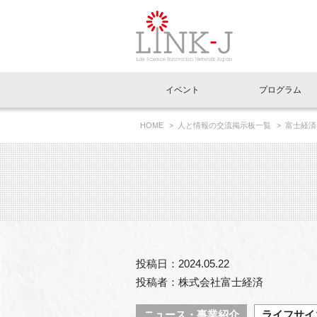
一般社団法人LI
イベント
プログラム
FAQ
イベントお知らせメール登録
HOME
人と情報の交流掲示板一覧
富士経済
イベント一覧
インタビュー・コラム一覧
ニュース一覧
Out of Box相談室
理事長挨拶
特別会員一覧
ラウンジ・会議室
LINK-J主催・共催
スペシャルインタビュー
トピック
特別
プレ
国内外連携
専用メニューはこちら
アクセス
LINK-J協賛・協力
連載コラム
メディア情報
出展
海外
組織概要
過去イベント
事務局だより
アクセラレーション
マイ
イベ
投稿日：2024.05.22
協賛・協力
施設
投稿者：株式会社富士経済
ニュース・事業紹介
ライフサイ