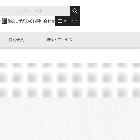
メニュー
ー
施設ご予約
お問い合わせ
特別会員
施設・アクセス
's "LINK-BioBAY TOKYO"？
s LINK-J WEST
申し込み
ご予約
(News Letter)
特別会員開催
ニュース・事業紹介
内容
橋コラム
出展・参加
イベント
B日本橋エリアについて