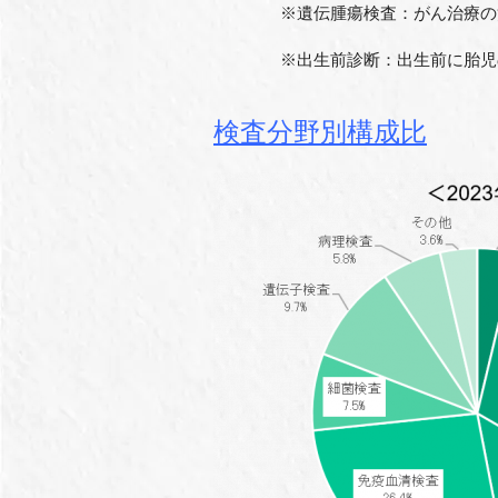
※遺伝腫瘍検査：がん治療の治療
※出生前診断：出生前に胎児の遺
検査分野別構成比