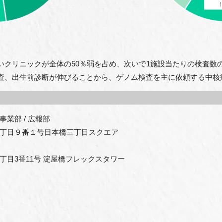
いクリニックが全体の50％弱を占め、次いで1施設当たりの検査数
査、出生前診断が伸びることから、ゲノム検査を主に依頼する中核
部 / 広報部

丁目９番１号日本橋三丁目スクエア

目3番11号 淀屋橋フレックスタワー
