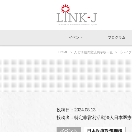
一般社団法人LI
イベント
プログラム
FAQ
イベントお知らせメール登録
HOME
人と情報の交流掲示板一覧
【ハイブ
イベント一覧
インタビュー・コラム一覧
ニュース一覧
Out of Box相談室
理事長挨拶
特別会員一覧
ラウンジ・会議室
LINK-J主催・共催
スペシャルインタビュー
トピック
特別
プレ
国内外連携
専用メニューはこちら
アクセス
LINK-J協賛・協力
連載コラム
メディア情報
出展
海外
組織概要
過去イベント
事務局だより
アクセラレーション
マイ
イベ
投稿日：2024.08.13
協賛・協力
施設
投稿者：特定非営利活動法人日本医療
イベント
日本医療政策機構