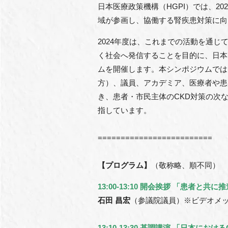
日本医療政策機構（HGPI）では、2
域が参画し、協働する腎疾患対策に向
2024年度は、これまでの活動を通
く社会へ発信することを目的に、日本
ムを開催します。本シンポジウムでは
方）、議員、アカデミア、医療者や患
き、患者・市民主体のCKD対策の次
指しています。
=========================
【プログラム】
（敬称略、順不同）
13:00-13:10 開会挨拶 「患者と
石田 昌宏
（参議院議員）※ビデオメ
13:10-13:30 基調講演 「日本