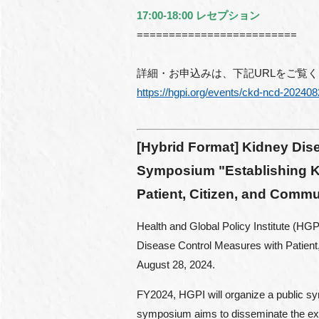
17:00-18:00 レセプション
=========================
詳細・お申込みは、下記URLをご覧
https://hgpi.org/events/ckd-ncd-202408
[Hybrid Format]
Kidney Dise
Symposium "Establishing K
Patient, Citizen, and Comm
Health and Global Policy Institute (HGPI
Disease Control Measures with Patient
August 28, 2024.
FY2024, HGPI will organize a public s
symposium aims to disseminate the exe