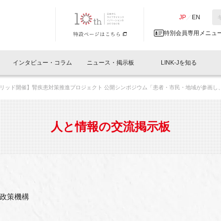
NK-J／LINK-J
JP
／
EN
特別会員専用メニュ
インタビュー・コラム
ニュース・掲示板
LINK-Jを知る
リッド開催】腎疾患対策推進プロジェクト 公開シンポジウム「患者・市民・地域が参画し
イベントレポート一覧
人と情報の交流掲示板一覧
What's "UNIKORN"？
Why in Nihonbashi
特別会員について
オフィス・ラボ
What
What’
入会
施設
会員開催
スリリース
ベンチャーインタビュー
LINK-J主催・共催
会員プレスリリース
会報誌 
サポーター紹介
事業
人と情報の交流掲示板
閉じる
・参加
関連
サポーターコラム
LINK-J協賛・協力
募集
日本
パンフレット
GT
ページ
ント告知
政策機構