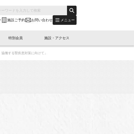
メニュー
ー
施設ご予約
お問い合わせ
特別会員
施設・アクセス
、協働する腎疾患対策に向けて」
's "LINK-BioBAY TOKYO"？
s LINK-J WEST
申し込み
ご予約
(News Letter)
特別会員開催
ニュース・事業紹介
内容
橋コラム
出展・参加
イベント
B日本橋エリアについて