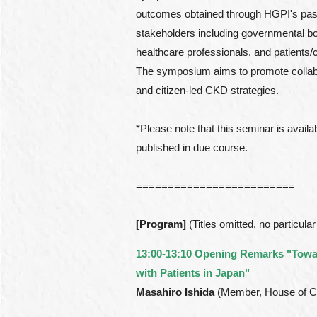
outcomes obtained through HGPI's past ac
stakeholders including governmental bod
healthcare professionals, and patients
The symposium aims to promote collabora
and citizen-led CKD strategies.
*Please note that this seminar is availab
published in due course.
=========================
[Program]
(Titles omitted, no particular
13:00-13:10 Opening Remarks "Tow
with Patients in Japan"
Masahiro Ishida
(Member, House of Co