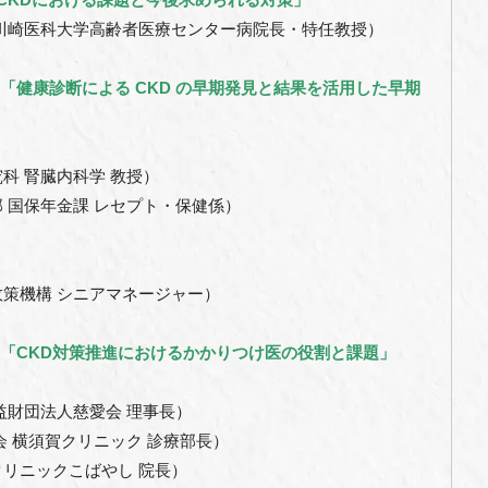
川崎医科大学高齢者医療センター病院長・特任教授）
ション1「健康診断による CKD の早期発見と結果を活用した早期
科 腎臓内科学 教授）
 国保年金課 レセプト・保健係）
策機構 シニアマネージャー）
ション2「CKD対策推進におけるかかりつけ医の役割と課題」
益財団法人慈愛会 理事長）
会 横須賀クリニック 診療部長）
リニックこばやし 院長）