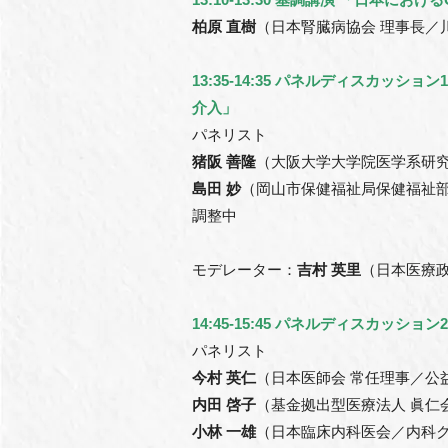
柏原 直樹
（日本腎臓病協会 理事長／
13:35-14:35 パネルディスカッ
介入」
パネリスト
猪阪 善隆
（大阪大学大学院医学系研究
島田 妙
（岡山市保健福祉局保健福祉部
調整中
モデレーター：
吉村 英里
（日本医療政
14:45-15:45 パネルディスカッ
パネリスト
今村 英仁
（日本医師会 常任理事／公
内田 啓子
（基金拠出型医療法人 眞仁
小林 一雄
（日本臨床内科医会／内科ク