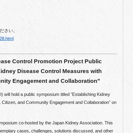
ください。
28.html
ase Control Promotion Project Public
idney Disease Control Measures with
unity Engagement and Collaboration"
) will hold a public symposium titled "Establishing Kidney
, Citizen, and Community Engagement and Collaboration" on
ymposium co-hosted by the Japan Kidney Association. This
mplary cases, challenges, solutions discussed, and other