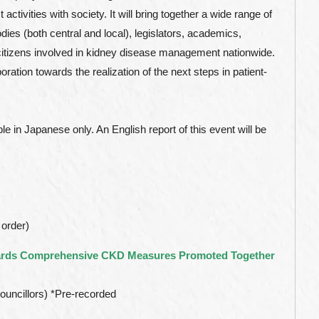
tivities with society. It will bring together a wide range of
ies (both central and local), legislators, academics,
/citizens involved in kidney disease management nationwide.
tion towards the realization of the next steps in patient-
le in Japanese only. An English report of this event will be
 order)
ards Comprehensive CKD Measures Promoted Together
uncillors) *Pre-recorded