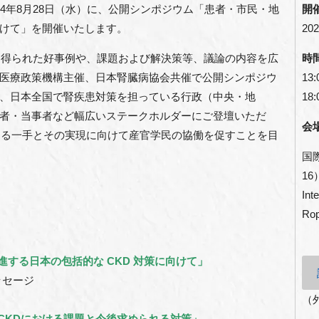
024年8月28日（水）に、公開シンポジウム「患者・市民・地
開
けて」を開催いたします。
202
じて得られた好事例や、課題および解決策等、議論の内容を広
時
医療政策機構主催、日本腎臓病協会共催で公開シンポジウ
13:
、日本全国で腎疾患対策を担っている行政（中央・地
18:
者・当事者など幅広いステークホルダーにご登壇いただ
会
なる一手とその実現に向けて産官学民の協働を促すことを目
国
16
Int
Rop
共に推進する日本の包括的な CKD 対策に向けて」
ッセージ
（
におけるCKDにおける課題と今後求められる対策」