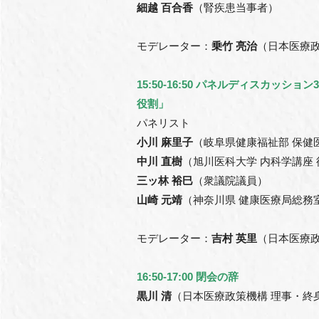
細越 百合香
（腎疾患当事者）
モデレーター：
乗竹 亮治
（日本医療政
15:50-16:50 パネルディスカッ
役割」
パネリスト
小川 麻里子
（岐阜県健康福祉部 保健
中川 直樹
（旭川医科大学 内科学講座
三ッ林 裕巳
（衆議院議員）
山崎 元靖
（神奈川県 健康医療局総務室
モデレーター：
吉村 英里
（日本医療政
16:50-17:00 閉会の辞
黒川 清
（日本医療政策機構 理事・終