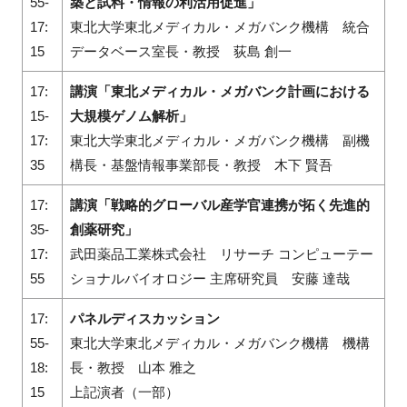
55-
築と試料・情報の利活用促進」
17:
東北大学東北メディカル・メガバンク機構 統合
15
データベース室長・教授 荻島 創一
17:
講演「東北メディカル・メガバンク計画における
15-
大規模ゲノム解析」
17:
東北大学東北メディカル・メガバンク機構 副機
35
構長・基盤情報事業部長・教授 木下 賢吾
17:
講演「戦略的グローバル産学官連携が拓く先進的
35-
創薬研究」
17:
武田薬品工業株式会社 リサーチ コンピューテー
55
ショナルバイオロジー 主席研究員 安藤 達哉
17:
パネルディスカッション
55-
東北大学東北メディカル・メガバンク機構 機構
18:
長・教授 山本 雅之
15
上記演者（一部）