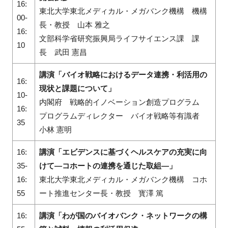
16:
東北大学東北メディカル・メガバンク機構 機構
00-
長・教授 山本 雅之
16:
文部科学省研究振興局ライフサイエンス課 課
10
長 武田 憲昌
講演「バイオ戦略におけるデータ連携・利活用の
16:
現状と課題について」
10-
内閣府 戦略的イノベーション創造プログラム
16:
プログラムディレクター バイオ戦略等有識者
35
小林 憲明
16:
講演「エビデンスに基づくヘルスケアの充実に向
35-
けて―コホートの連携を通じた取組―」
16:
東北大学東北メディカル・メガバンク機構 コホ
55
ート推進センター長・教授 寳澤 篤
16:
講演「わが国のバイオバンク・ネットワークの構