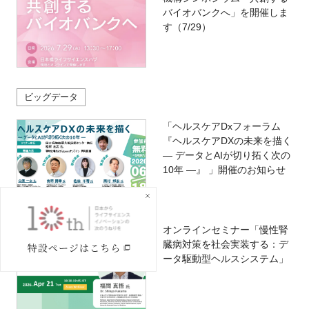
バイオバンクへ」を開催しま
す（7/29）
ビッグデータ
「ヘルスケアDxフォーラム
『ヘルスケアDXの未来を描く
― データとAIが切り拓く次の
10年 ―』 」開催のお知らせ
オンラインセミナー「慢性腎
臓病対策を社会実装する：デ
ータ駆動型ヘルスシステム」