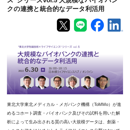
ス"シリーズvol.5 大規模なバイオバン
クの連携と統合的なデータ利活用
新規登録
イベント
プログラム
インタビュー・コラム
ニュース・掲示板
LINK-Jを知る
特別会員
東北大学東北メディカル・メガバンク機構（ToMMo）が進
めるコホート調査・バイオバンク及びその試料を用いた解
施設・アクセス
析によって生み出される質の高い大規模データは、創薬・