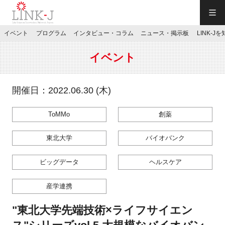
一般社団法人LINK-J／LINK-J
イベント
プログラム
インタビュー・コラム
ニュース・掲示板
LINK-J
JP
／
EN
イベント
開催日：2022.06.30 (木)
ToMMo
創薬
特別会員専用メニュー
東北大学
バイオバンク
施設ご予約
ビッグデータ
ヘルスケア
お問い合わせ
産学連携
"東北大学先端技術×ライフサイエン
マイページ