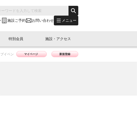
メニュー
ー
施設ご予約
お問い合わせ
特別会員
施設・アクセス
アップイベン
マイページ
新規登録
's "LINK-BioBAY TOKYO"？
s LINK-J WEST
申し込み
ご予約
(News Letter)
特別会員開催
ニュース・事業紹介
内容
橋コラム
出展・参加
イベント
B日本橋エリアについて