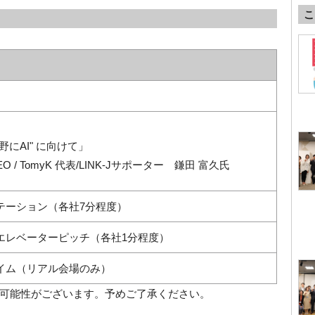
こ
野に
AI"
に向けて」
EO / TomyK
代表
/LINK-J
サポーター 鎌田 富久氏
テーション（各社7分程度）
エレベーターピッチ（各社1分程度）
イム（リアル会場のみ）
可能性がございます。予めご了承ください。