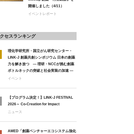
開催しました（4/11）
イベントレポート
クセスランキング
理化学研究所・国立がん研究センター・
LINK-J 創薬共創シンポジウム 日本の創薬
力を解き放つ ― 理研・NCCが挑む創薬
ボトルネックの突破と社会実装の加速 ―
イベント
【プログラム決定！】LINK-J FESTIVAL
2026～ Co-Creation for Impact
ニュース
AMED「創薬ベンチャーエコシステム強化