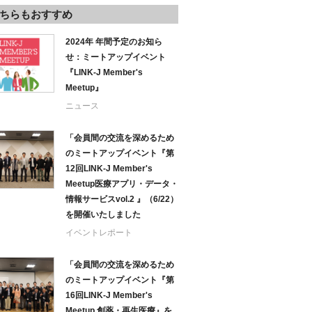
ちらもおすすめ
2024年 年間予定のお知ら
せ：ミートアップイベント
『LINK-J Member's
Meetup』
ニュース
「会員間の交流を深めるため
のミートアップイベント『第
12回LINK-J Member's
Meetup医療アプリ・データ・
情報サービスvol.2 』（6/22）
を開催いたしました
イベントレポート
「会員間の交流を深めるため
のミートアップイベント『第
16回LINK-J Member's
Meetup 創薬・再生医療』を