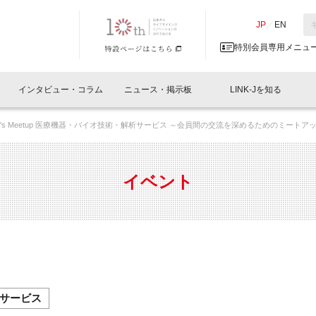
NK-J／LINK-J
JP
／
EN
特別会員専用メニュ
インタビュー・コラム
ニュース・掲示板
LINK-Jを知る
ember's Meetup 医療機器・バイオ技術・解析サービス ～会員間の交流を深めるためのミート
イベントレポート一覧
人と情報の交流掲示板一覧
What's "UNIKORN"？
Why in Nihonbashi
特別会員について
オフィス・ラボ
What
What’
入会
施設
会員開催
スリリース
ベンチャーインタビュー
LINK-J主催・共催
会員プレスリリース
会報誌 
サポーター紹介
事業
イベント
閉じる
・参加
関連
サポーターコラム
LINK-J協賛・協力
募集
日本
パンフレット
GT
ページ
ント告知
サービス