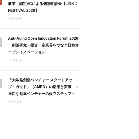
事業」認定VCによる個別相談会【LINK-J
FESTIVAL 2026】
イベント
Anti-Aging Open Innovation Forum 2026
ー創薬研究・投資・産業界をつなぐ日韓オ
ープンイノベーション
イベント
「大学発創薬ベンチャー スタートアッ
プ・ガイド」（AMED）の活用と実際 ～
適切な創薬ベンチャーの設立ステップ～
イベント