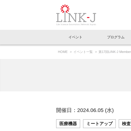
一般社団法人LI
イベント
プログラム
FAQ
イベントお知らせメール登録
HOME
イベント一覧
第17回LINK-J M
ト～
イベント一覧
インタビュー・コラム一覧
ニュース一覧
Out of Box相談室
理事長挨拶
特別会員一覧
ラウンジ・会議室
LINK-J主催・共催
スペシャルインタビュー
トピック
特別
プレ
国内外連携
専用メニューはこちら
アクセス
LINK-J協賛・協力
連載コラム
メディア情報
出展
海外
組織概要
過去イベント
事務局だより
アクセラレーション
マイ
イベ
開催日：2024.06.05 (水)
協賛・協力
施設
医療機器
ミートアップ
検査