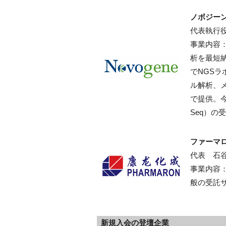
ノボジー
代表執行
事業内容
析を最短
で
NGS
ラ
ル解析、
で提供。
Seq
）の受
ファーマ
代表 石
事業内容
般の受託
新規入会の登壇企業