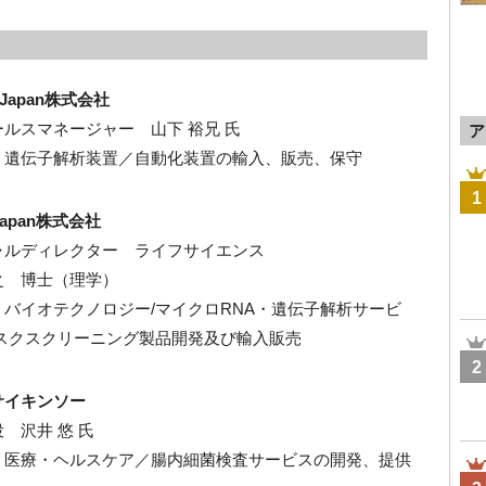
h Japan株式会社
ルスマネージャー 山下 裕兄 氏
ア
：遺伝子解析装置／自動化装置の輸入、販売、保守
1
 Japan株式会社
ャルディレクター ライフサイエンス
之 博士（理学）
：バイオテクノロジー
/
マイクロ
RNA
・遺伝子解析サービ
スクスクリーニング製品開発及び輸入販売
2
サイキンソー
役 沢井 悠
氏
：
医療・ヘルスケア／
腸内細菌検査サービスの開発、提供