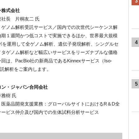
3
ン株式会社
役社長 片桐友二
氏
：
ゲノム解析受託サービス／国内での次世代シーケンス解
納期１週間かつ低コストで実施できるほか、世界最大規模
4
ボを運用して全ゲノム解析、遺伝子発現解析、シングルセ
メタゲノム解析など幅広いサービスをリーズナブルな価格
今回は、
PacBio
社の新商品である
Kinnex
サービス（
Iso-
託解析をご案内します。
5
ロン・ジャパン合同会社
谷雅樹
氏
：医薬品開発支援業務：グローバルサイトにおける
R
＆
D
全
サービス仲介及び国内での生体試料分析サービス