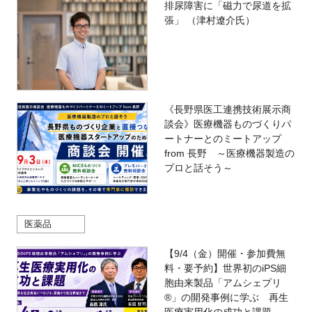
排尿障害に「磁力で尿道を拡
張」 （津村遼介氏）
《長野県医工連携技術展示商
談会》医療機器ものづくりパ
ートナーとのミートアップ
from 長野 ～医療機器製造の
プロと話そう～
医薬品
【9/4（金）開催・参加費無
料・要予約】世界初のiPS細
胞由来製品「アムシェプリ
®」の開発事例に学ぶ 再生