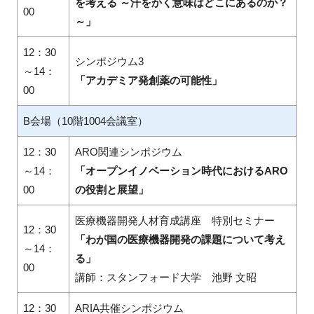
を考える ～汗をかく意味はどこにあるのか？
00
～」
12：30
シンポジウム3
～14：
「アカデミア発創薬の可能性」
00
B会場（10階1004会議室）
12：30
ARO関連シンポジウム
～14：
「オープンイノベーション時代におけるARO
00
の役割と展望」
医療機器開発人材育成講座 特別セミナー
12：30
「わが国の医療機器開発の課題について考え
～14：
る」
00
講師：スタンフォード大学 池野 文昭
12：30
ARIA共催シンポジウム