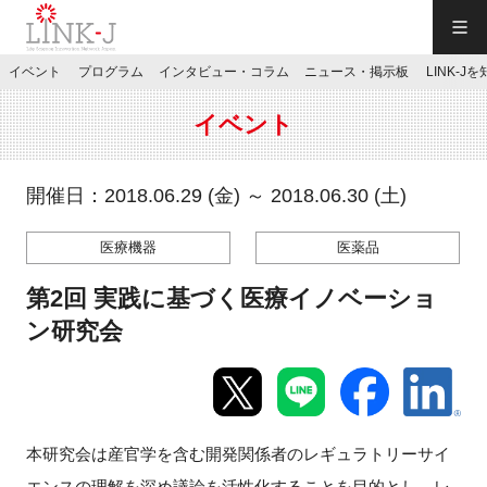
一般社団法人LINK-J／LINK-J
イベント
プログラム
インタビュー・コラム
ニュース・掲示板
LINK-J
JP
／
EN
イベント
開催日：2018.06.29 (金) ～ 2018.06.30 (土)
医療機器
医薬品
特別会員専用メニュー
第2回 実践に基づく医療イノベーショ
施設ご予約
ン研究会
お問い合わせ
本研究会は産官学を含む開発関係者のレギュラトリーサイ
マイページ
エンスの理解を深め議論を活性化することを目的とし、レ