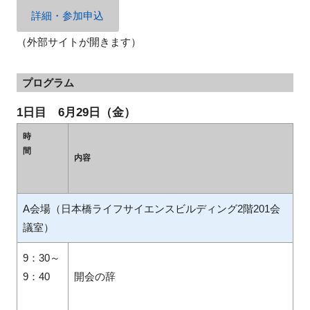
詳細・参加申込
（外部サイトが開きます）
閉じる
プログラム
1日目 6月29日（金）
時
間
内容
A会場（日本橋ライフサイエンスビルディング2階201会
議室）
9：30
～
9：40
開会の辞