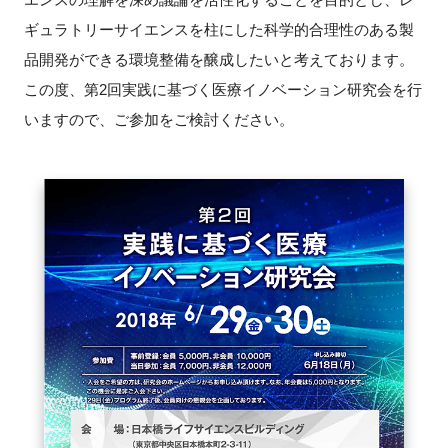
ギュラトリーサイエンスを柱にした科学的合理性のある製
新規登録
品開発ができる環境整備を醸成したいと考えております。
この度、第2回実践に基づく医療イノベーション研究会を行
イベント
いますので、ご参加をご検討ください。
プログラム
インタビュー・コラム
ニュース・掲示板
LINK-Jを知る
特別会員
施設・アクセス