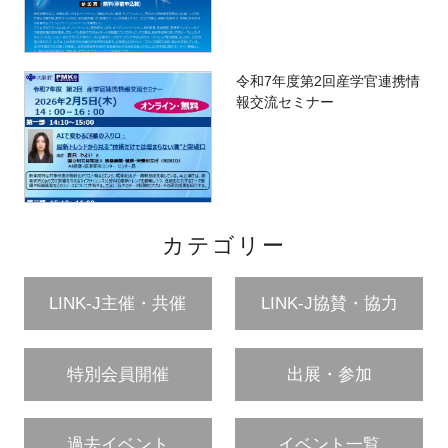
令和7年度第2回産学官連携情
報交流セミナー
カテゴリー
LINK-J主催・共催
LINK-J協賛・協力
特別会員開催
出展・参加
過去イベント
イベント一覧