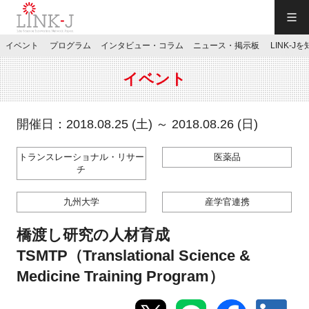
一般社団法人LINK-J／LINK-J
イベント
プログラム
インタビュー・コラム
ニュース・掲示板
LINK-J
JP
／
EN
イベント
開催日：2018.08.25 (土) ～ 2018.08.26 (日)
トランスレーショナル・リサー
医薬品
特別会員専用メニュー
チ
九州大学
産学官連携
施設ご予約
橋渡し研究の人材育成
お問い合わせ
TSMTP（Translational Science &
Medicine Training Program）
マイページ