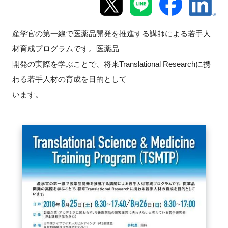
新規登録
産学官の第一線で医薬品開発を推進する講師による若手人
イベント
材育成プログラムです。医薬品
開発の実際を学ぶことで、将来Translational Researchに携
プログラム
わる若手人材の育成を目的として
います。
インタビュー・コラム
ニュース・掲示板
LINK-Jを知る
特別会員
施設・アクセス