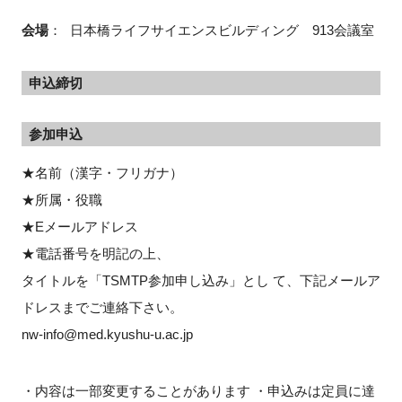
会場
：
日本橋ライフサイエンスビルディング 913会議室
閉じる
申込締切
参加申込
★名前（漢字・フリガナ）
★所属・役職
★Eメールアドレス
★電話番号を明記の上、
タイトルを「TSMTP参加申し込み」とし て、下記メールア
ドレスまでご連絡下さい。
nw-info@med.kyushu-u.ac.jp
・内容は一部変更することがあります ・申込みは定員に達