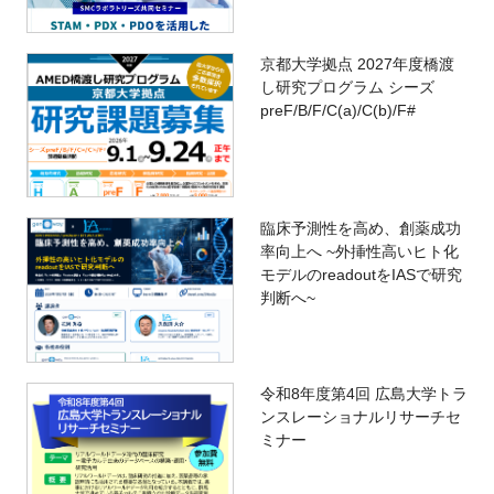
京都大学拠点 2027年度橋渡
し研究プログラム シーズ
preF/B/F/C(a)/C(b)/F#
臨床予測性を高め、創薬成功
率向上へ ~外挿性高いヒト化
モデルのreadoutをIASで研究
判断へ~
令和8年度第4回 広島大学トラ
ンスレーショナルリサーチセ
ミナー