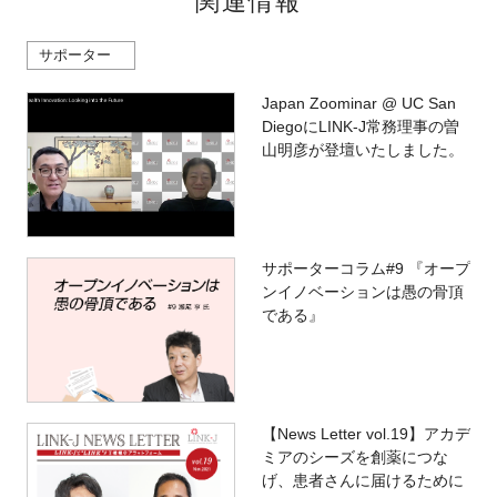
関連情報
サポーター
Japan Zoominar @ UC San
DiegoにLINK-J常務理事の曽
山明彦が登壇いたしました。
サポーターコラム#9 『オープ
ンイノベーションは愚の骨頂
である』
【News Letter vol.19】アカデ
ミアのシーズを創薬につな
げ、患者さんに届けるために