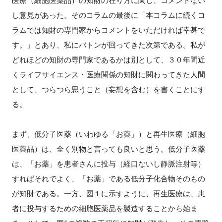
医療（細胞医薬品）の知財の在り方に関し、コメントない
FAQ
し意見があった。そのコラムの最後に「本コラムに続くコ
ラムでは知財の専門家からコメントをいただければ幸甚で
イベントお知らせメール登録
す。」とあり、私にバトンが回ってきた次第である。私が
どれほどの知財の専門家であるかは別として、３０年間近
くライフサイエンス・医療関係の知財に関わってきた人間
として、つらつら思うこと（妄想を含む）を書くことにす
る。
まず、低分子医薬（いわゆる「お薬」）と再生医療（細胞
医薬品）は、全く別物と言っても良いと思う。低分子医薬
は、「お薬」を患者さんに投与（経口ないし静脈注射等）
すればそれでよく、「お薬」である低分子化合物そのもの
が知財である。一方、図１に示すように、再生医療は、患
者に投与するための細胞医薬品を製造することから始ま