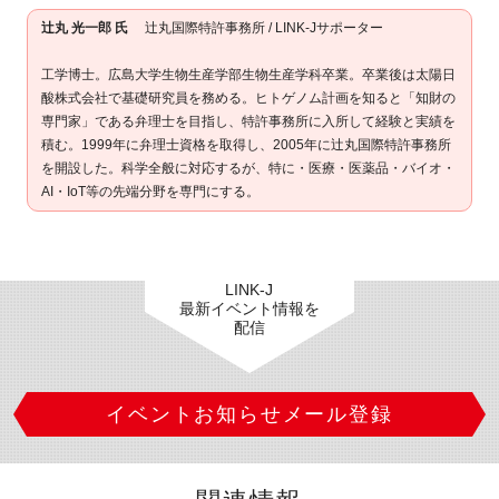
辻丸 光一郎 氏
辻丸国際特許事務所 / LINK-Jサポーター
工学博士。広島大学生物生産学部生物生産学科卒業。卒業後は太陽日
酸株式会社で基礎研究員を務める。ヒトゲノム計画を知ると「知財の
専門家」である弁理士を目指し、特許事務所に入所して経験と実績を
積む。1999年に弁理士資格を取得し、2005年に辻丸国際特許事務所
を開設した。科学全般に対応するが、特に・医療・医薬品・バイオ・
AI・IoT等の先端分野を専門にする。
LINK-J
最新イベント情報を
配信
イベントお知らせメール登録