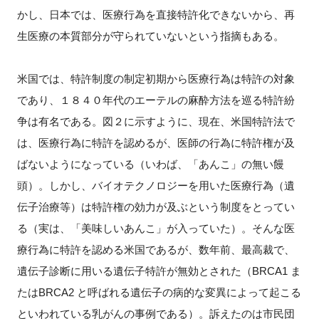
かし、日本では、医療行為を直接特許化できないから、再
生医療の本質部分が守られていないという指摘もある。
米国では、特許制度の制定初期から医療行為は特許の対象
であり、１８４０年代のエーテルの麻酔方法を巡る特許紛
争は有名である。図２に示すように、現在、米国特許法で
は、医療行為に特許を認めるが、医師の行為に特許権が及
ばないようになっている（いわば、「あんこ」の無い饅
頭）。しかし、バイオテクノロジーを用いた医療行為（遺
伝子治療等）は特許権の効力が及ぶという制度をとってい
る（実は、「美味しいあんこ」が入っていた）。そんな医
療行為に特許を認める米国であるが、数年前、最高裁で、
遺伝子診断に用いる遺伝子特許が無効とされた（BRCA1 ま
たはBRCA2 と呼ばれる遺伝子の病的な変異によって起こる
といわれている乳がんの事例である）。訴えたのは市民団