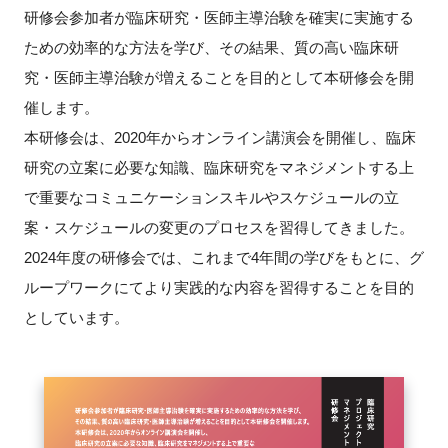
研修会参加者が臨床研究・医師主導治験を確実に実施する
新規登録
ための効率的な方法を学び、その結果、質の高い臨床研
究・医師主導治験が増えることを目的として本研修会を開
イベント
催します。
本研修会は、2020年からオンライン講演会を開催し、臨床
プログラム
研究の立案に必要な知識、臨床研究をマネジメントする上
インタビュー・コラム
で重要なコミュニケーションスキルやスケジュールの立
案・スケジュールの変更のプロセスを習得してきました。
ニュース・掲示板
2024年度の研修会では、これまで4年間の学びをもとに、グ
ループワークにてより実践的な内容を習得することを目的
LINK-Jを知る
としています。
特別会員
施設・アクセス