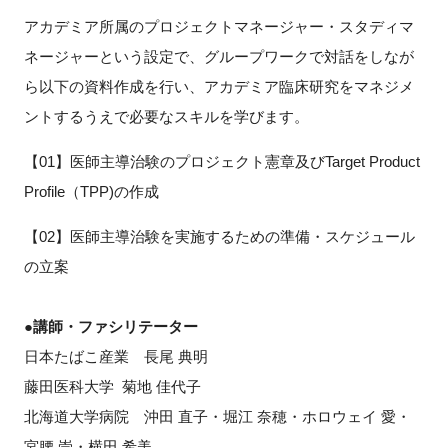
アカデミア所属のプロジェクトマネージャー・スタディマ
ネージャーという設定で、グループワークで対話をしなが
ら以下の資料作成を行い、アカデミア臨床研究をマネジメ
ントするうえで必要なスキルを学びます。
【01】医師主導治験のプロジェクト憲章及びTarget Product
Profile（TPP)の作成
【02】医師主導治験を実施するための準備・スケジュール
の立案
●講師・ファシリテーター
日本たばこ産業 長尾 典明
藤田医科大学 菊地 佳代子
北海道大学病院 沖田 直子・堀江 奈穂・ホロウェイ 愛・
宮腰 崇・横田 希美