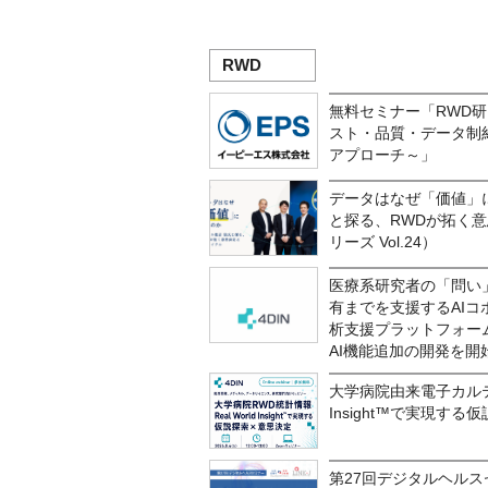
RWD
無料セミナー「RWD
スト・品質・データ制
アプローチ～」
データはなぜ「価値」
と探る、RWDが拓く
リーズ Vol.24）
医療系研究者の「問い
有までを支援するAIコ
析支援プラットフォーム「
AI機能追加の開発を開始
大学病院由来電子カルテデ
Insight™で実現す
第27回デジタルヘルス