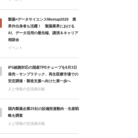
製薬×データサイエンスMeetup2026 業
界外出身者も活躍！ 製薬業界における
AI、データ活用の最先端、講演＆キャリア
相談会
イベント
iPS細胞対応の国産TPEチューブを8月3日
発売－サンプラテック、再生医療市場での
安定調達・製造支援へ向けた第一歩へ
人と情報の交流掲示板
国内製薬企業25社の設備投資動向・生産戦
略を調査
人と情報の交流掲示板