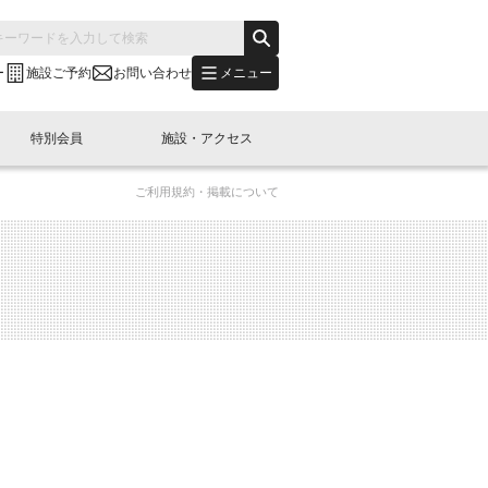
メニュー
ー
施設ご予約
お問い合わせ
特別会員
施設・アクセス
ご利用規約・掲載について
's "LINK-BioBAY TOKYO"？
s LINK-J WEST
申し込み
ご予約
(News Letter)
特別会員開催
ニュース・事業紹介
内容
橋コラム
出展・参加
イベント
B日本橋エリアについて