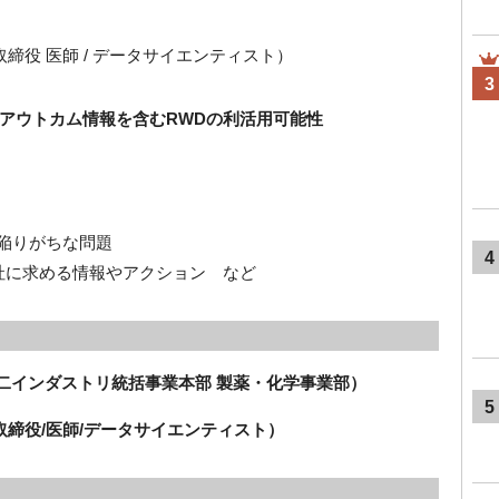
締役 医師 / データサイエンティスト）
3
アウトカム情報を含むRWDの利活用可能性
に陥りがちな問題
4
社に求める情報やアクション など
 第二インダストリ統括事業本部 製薬・化学事業部）
5
取締役/医師/データサイエンティスト）