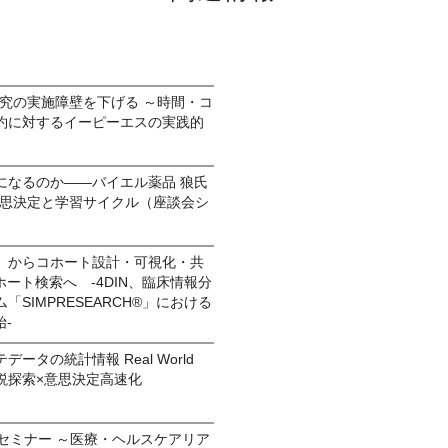
研究の実施障壁を下げる ～時間・コ
約に対するイーピーエスの実践的
になるのか——バイエル薬品 狼氏
意思決定と学習サイクル（座談会シ
」からコホート設計・可視化・共
ホート検索へ -4DIN、臨床情報分
SIMPRESEARCH®」における
-
ータの統計情報 Real World
る仮説探索×意思決定高速化
セミナー ～医療・ヘルスケアリア