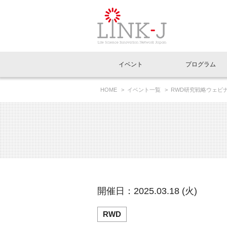
一般社団法人LI
イベント
プログラム
FAQ
イベントお知らせメール登録
HOME
イベント一覧
RWD研究戦略ウェビ
DB選定のすすめ～」
イベント一覧
インタビュー・コラム一覧
ニュース一覧
Out of Box相談室
理事長挨拶
特別会員一覧
ラウンジ・会議室
LINK-J主催・共催
スペシャルインタビュー
トピック
特別
プレ
国内外連携
専用メニューはこちら
アクセス
LINK-J協賛・協力
連載コラム
メディア情報
出展
海外
組織概要
過去イベント
事務局だより
アクセラレーション
マイ
イベ
開催日：2025.03.18 (火)
協賛・協力
施設
RWD