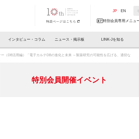
NK-J／LINK-J
JP
／
EN
特別会員専用メニュ
インタビュー・コラム
ニュース・掲示板
LINK-Jを知る
ナー（DB活用編）「電子カルテDBの進化と未来 ～製薬研究の可能性を広げる、適切な
イベントレポート一覧
人と情報の交流掲示板一覧
What's "UNIKORN"？
Why in Nihonbashi
特別会員について
オフィス・ラボ
What
What’
入会
施設
会員開催
スリリース
ベンチャーインタビュー
LINK-J主催・共催
会員プレスリリース
会報誌 
サポーター紹介
事業
特別会員開催イベント
閉じる
・参加
関連
サポーターコラム
LINK-J協賛・協力
募集
日本
パンフレット
GT
ページ
ント告知