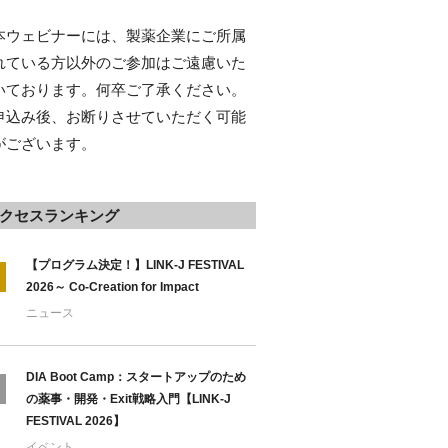
本ウェビナーには、製薬企業にご所属
れている方以外のご参加はご遠慮いた
いております。何卒ご了承ください。
申込み後、お断りさせていただく可能
がございます。
クセスランキング
【プログラム決定！】LINK-J FESTIVAL
2026～ Co-Creation for Impact
ニュース
DIA Boot Camp：スタートアップのため
の薬事・開発・Exit戦略入門【LINK-J
FESTIVAL 2026】
イベント