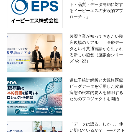
ト・品質・データ制約に対す
るイーピーエスの実践的アプ
ローチ～」
製薬企業が知っておきたい臨
床現場のリアル――医療デー
タという共通言語から生まれ
る新しい協働（座談会シリー
ズ Vol.23）
遺伝子統計解析と大規模医療
ビッグデータを活用した皮膚
病態の根本的要因を解明する
ためのプロジェクトを開始
「データは語る。しかし、使
い切れているか？」──アスト