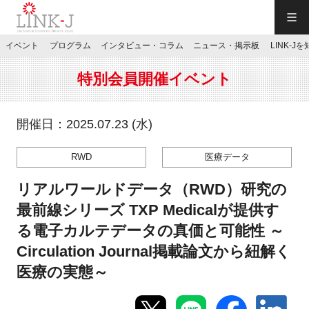
一般社団法人LINK-J／LINK-J
イベント
プログラム
インタビュー・コラム
ニュース・掲示板
LINK-J
JP
／
EN
特別会員開催イベント
開催日：2025.07.23 (水)
RWD
医療データ
特別会員専用メニュー
リアルワールドデータ（RWD）研究の
施設ご予約
最前線シリーズ TXP Medicalが提供す
る電子カルテデータの真価と可能性 ～
お問い合わせ
Circulation Journal掲載論文から紐解く
医療の実態～
マイページ