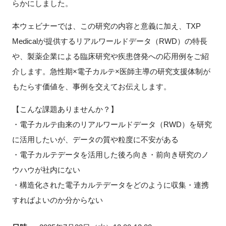
らかにしました。
FAQ
本ウェビナーでは、この研究の内容と意義に加え、TXP
イベントお知らせメール登録
Medicalが提供するリアルワールドデータ（RWD）の特長
や、製薬企業による臨床研究や疾患啓発への応用例をご紹
介します。急性期×電子カルテ×医師主導の研究支援体制が
もたらす価値を、事例を交えてお伝えします。
【こんな課題ありませんか？】
・電子カルテ由来のリアルワールドデータ（RWD）を研究
に活用したいが、データの質や粒度に不安がある
・電子カルテデータを活用した後ろ向き・前向き研究のノ
ウハウが社内にない
・構造化された電子カルテデータをどのように収集・連携
すればよいのか分からない