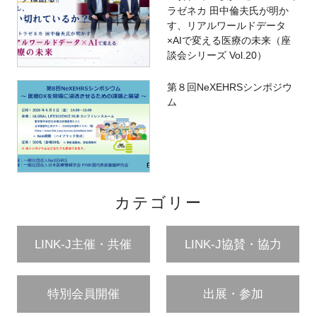
ラゼネカ 田中倫夫氏が明か
す、リアルワールドデータ
×AIで変える医療の未来（座
談会シリーズ Vol.20）
第８回NeXEHRSシンポジウ
ム
カテゴリー
LINK-J主催・共催
LINK-J協賛・協力
特別会員開催
出展・参加