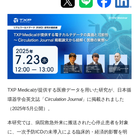
新規登録
イベント
プログラム
インタビュー・コラム
ニュース・掲示板
TXP Medicalが提供する医療データを用いた研究が、日本循
LINK-Jを知る
環器学会英文誌「
Circulation Journal
」に掲載されました
（2025年5月公開）。
特別会員
本研究では、病院救急外来に搬送された心停止患者を対象
施設・アクセス
に、一次予防ICDの未導入による臨床的・経済的影響を明