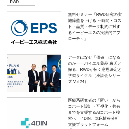
RWD
無料セミナー「RWD研究の実
施障壁を下げる ～時間・コス
ト・品質・データ制約に対す
るイーピーエスの実践的アプ
ローチ～」
データはなぜ「価値」になる
のか——バイエル薬品 狼氏と
探る、RWDが拓く意思決定と
学習サイクル（座談会シリー
ズ Vol.24）
医療系研究者の「問い」から
コホート設計・可視化・共有
までを支援するAIコホート検
索へ -4DIN、臨床情報分析
支援プラットフォーム