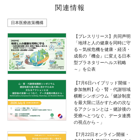
関連情報
日本医療政策機構
【プレスリリース】共同声明
「地球と人の健康を同時に守
る～気候危機を健康・経済・
成長の『機会』に変える日本
型プラネタリーヘルス戦略
～」を公表
【7月6日ハイブリッド開催・
参加無料】心・腎・代謝領域
横断シンポジウム「健診制度
を最大限に活かすための次な
るアクションとは－健診後の
受療へとつなぐ、データ連携
の視点から－」
【7月22日オンライン開催・