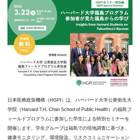
新規登録
イベント
プログラム
インタビュー・コラム
ニュース・掲示板
LINK-Jを知る
日本医療政策機構（HGPI）は、ハーバード大学公衆衛生大
学院（Harvard T.H. Chan School of Public Health）の福島フ
特別会員
ィールドプログラムに参加した学生による特別セミナーを
施設・アクセス
開催します。学生グループは福島での現地調査に基づき、
健康モニタリング、環境除染、リスクコミュニケーション