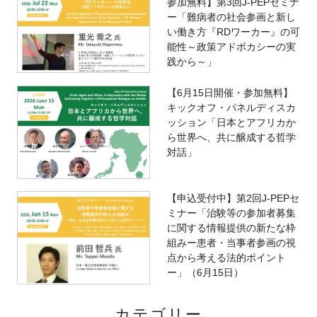
参加無料】第3回J-PEPセミナ
ー「難病者の社会参画と新し
い働き方『RDワーカー』の可
能性～政策アドボカシーの実
践から～」
【6月15日開催・参加無料】
キックオフ・パネルディスカ
ッション「日本とアフリカか
ら世界へ、共に醸成する哲学
対話」
【申込受付中】第2回J-PEPセ
ミナー「治験等の参加者募集
に関する情報提供の新たな枠
組みー患者・当事者参画の視
点から考える法的ポイント
ー」（6月15日）
カテゴリー