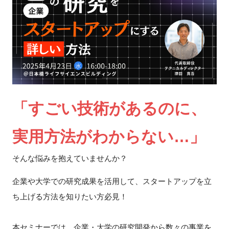
新規登録
イベント
プログラム
インタビュー・コラム
「すごい技術があるのに、
ニュース・掲示板
実用方法がわからない…」
LINK-Jを知る
そんな悩みを抱えていませんか？
企業や大学での研究成果を活用して、スタートアップを立
特別会員
ち上げる方法を知りたい方必見！
施設・アクセス
本セミナーでは、企業・大学の研究開発から数々の事業を