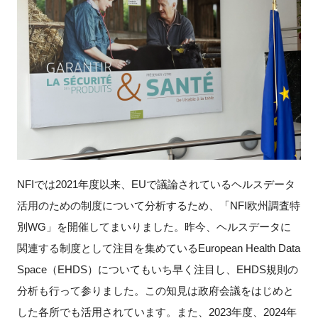
新規登録
イベント
プログラム
インタビュー・コラム
ニュース・掲示板
NFIでは2021年度以来、EUで議論されているヘルスデータ
活用のための制度について分析するため、「NFI欧州調査特
LINK-Jを知る
別WG」を開催してまいりました。昨今、ヘルスデータに
関連する制度として注目を集めているEuropean Health Data
特別会員
Space（EHDS）についてもいち早く注目し、EHDS規則の
施設・アクセス
分析も行って参りました。この知見は政府会議をはじめと
した各所でも活用されています。また、2023年度、2024年