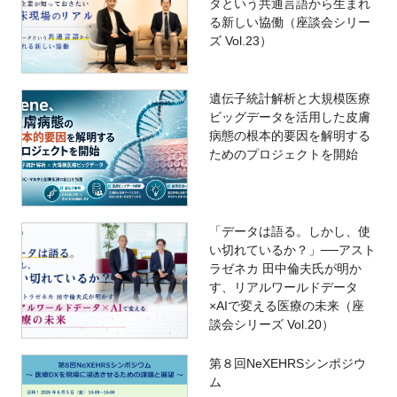
タという共通言語から生まれ
る新しい協働（座談会シリー
ズ Vol.23）
遺伝子統計解析と大規模医療
ビッグデータを活用した皮膚
病態の根本的要因を解明する
ためのプロジェクトを開始
「データは語る。しかし、使
い切れているか？」──アスト
ラゼネカ 田中倫夫氏が明か
す、リアルワールドデータ
×AIで変える医療の未来（座
談会シリーズ Vol.20）
第８回NeXEHRSシンポジウ
ム