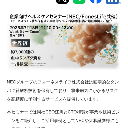
新規登録
イベント
プログラム
インタビュー・コラム
ニュース・掲示板
NEC
グループのフォーネスライフ株式会社は画期的なタン
LINK-Jを知る
パク質解析技術を保有しており、将来病気にかかるリスク
を高精度に予測するサービスを提供しています。
特別会員
本セミナーでは同社
CEO
江川と
CTO
和賀が事業や技術ビジ
施設・アクセス
ョンをご紹介し、ご活用事例として
NEC
や大和証券様にも