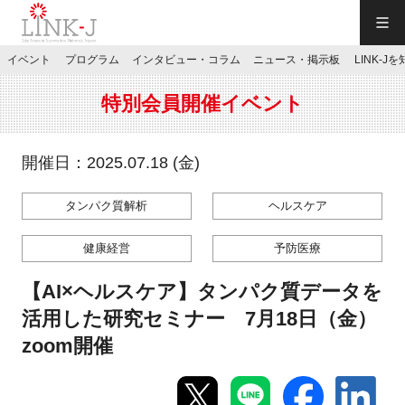
一般社団法人LINK-J／LINK-J
イベント
プログラム
インタビュー・コラム
ニュース・掲示板
LINK-J
JP
／
EN
特別会員開催イベント
開催日：2025.07.18 (金)
タンパク質解析
ヘルスケア
特別会員専用メニュー
健康経営
予防医療
施設ご予約
【AI×ヘルスケア】タンパク質データを
活用した研究セミナー 7月18日（金）
お問い合わせ
zoom開催
マイページ