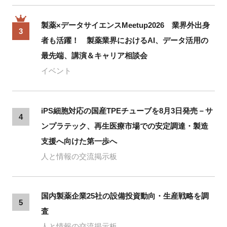
製薬×データサイエンスMeetup2026 業界外出身
3
者も活躍！ 製薬業界におけるAI、データ活用の
最先端、講演＆キャリア相談会
イベント
iPS細胞対応の国産TPEチューブを8月3日発売－サ
4
ンプラテック、再生医療市場での安定調達・製造
支援へ向けた第一歩へ
人と情報の交流掲示板
国内製薬企業25社の設備投資動向・生産戦略を調
5
査
人と情報の交流掲示板