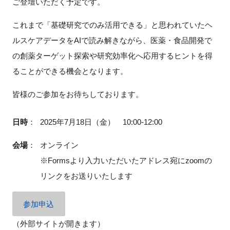
ご登壇いただく予定です。
FAQ
これまで「基礎研究でのみ活用できる」と思われていたヘ
イベントお知らせメール登録
ルスケアデータを
AI
で読み解きながら、医薬・食品開発で
の創薬ターゲット探索や研究効率化へ応用するヒントを得
ることができる機会となります。
皆様のご参加をお待ちしております。
日時
：
2025年7月18日（金） 10:00-12:00
会場
：
オンライン
※Formsより入力いただいたアドレス宛にzoomの
リンクをお送りいたします
参加申込
（外部サイトが開きます）