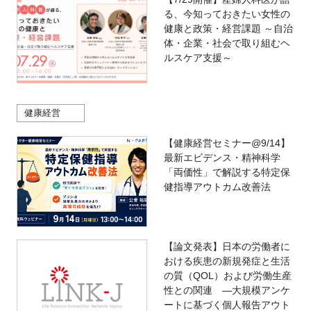
る、今知っておきたい女性の
健康と政策・経営課題 ～自治
体・企業・社会で取り組むヘ
ルスケア支援～
健康経営
【健康経営セミナー@9/14】
最新エビデンス・精神科学
「両価性」で解説する特定保
健指導アウトカム改善法
【論文発表】日本の労働者に
おける疾患の新規発症と生活
の質（QOL）および労働生産
性との関連 ―大規模アンケ
ートに基づく個人報告アウト