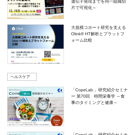
遺伝子発現までを同一組織切
片で可視化～
大規模コホート研究を支える
Olink® HT解析とプラットフ
ォーム比較
ヘルスケア
「CopeLab.」研究紹介セミナ
ー 第70回 時間栄養学 ～食
事のタイミングと健康～
「CopeLab.」研究紹介セミナ