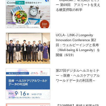
ー 第69回 アスリートを支え
る糖質摂取の科学
UCLA - LINK-J Longevity
Innovation Conference 第2
回：ウェルビーイングと長寿
（Well-being & Longevity）を
開催（6/19）
第27回デジタルヘルスセミナ
ー ～医療・ヘルスケアリアル
ワールドデータの利活用～
【7/29開催】産婦人科医が語