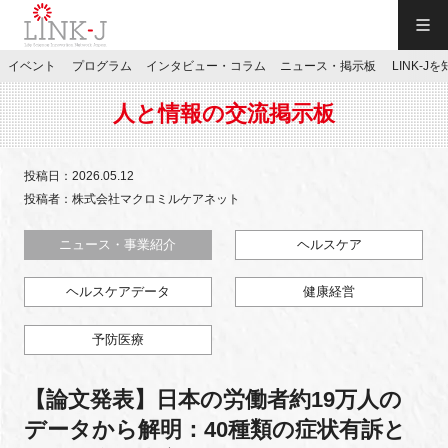
一般社団法人LINK-J／LINK-J
イベント
プログラム
インタビュー・コラム
ニュース・掲示板
LINK-J
JP
／
EN
人と情報の交流掲示板
投稿日：2026.05.12
投稿者：株式会社マクロミルケアネット
特別会員専用メニュー
ニュース・事業紹介
ヘルスケア
ヘルスケアデータ
健康経営
施設ご予約
予防医療
お問い合わせ
【論文発表】日本の労働者約19万人の
マイページ
データから解明：40種類の症状有訴と