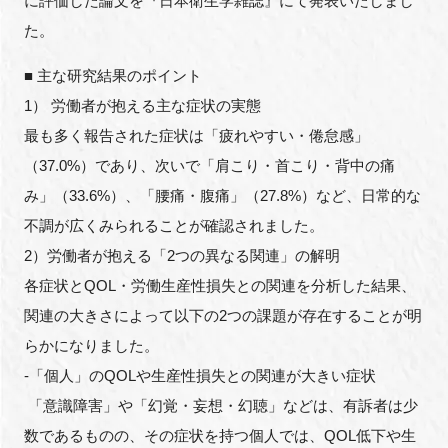
に評価した論文を『日本衛生学雑誌』にて発表いたしまし
FAQ
た。
■ 主な研究結果のポイント
イベントお知らせメール登録
1） 労働者が抱える主な症状の実態
最も多く報告された症状は「疲れやすい・倦怠感」
（37.0%）であり、次いで「肩こり・首こり・背中の痛
み」（33.6%）、「腰痛・腹痛」（27.8%）など、日常的な
不調が広くみられることが確認されました。
2）労働者が抱える「2つの異なる関連」の解明
各症状とQOL・労働生産性損失との関連を分析した結果、
関連の大きさによって以下の2つの課題が存在することが明
らかになりました。
-「個人」のQOLや生産性損失との関連が大きい症状
「意識障害」や「幻覚・妄想・幻聴」などは、有訴者は少
数であるものの、その症状を持つ個人では、QOL低下や生