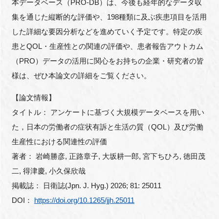
本データベース（PRO-DB）は、今後も経年的なデータ収
集を通じた縦断的な評価や、198種類に及ぶ疾患項目を活用
した詳細な要因分析などを進めていく予定です。特定の疾
患とQOL・生産性との関連の評価や、患者報告アウトカム
（PRO）データの活用に関心をお持ちの企業・研究者の皆
様は、ぜひ本論文の詳細をご覧ください。
【論文情報】
タイトル： アンケートに基づく大規模データベースを用い
た，日本の労働者の症状有訴と生活の質（QOL）及び労働
生産性における関連性の評価
著者： 岩崎勝彦, 正路章子, 大坂耕一郎, 宮下ちひろ, 徳田茂
二, 得津慶, 小久保欣哉
掲載誌： 日衛誌(Jpn. J. Hyg.) 2026; 81: 25011
DOI：
https://doi.org/10.1265/jjh.25011