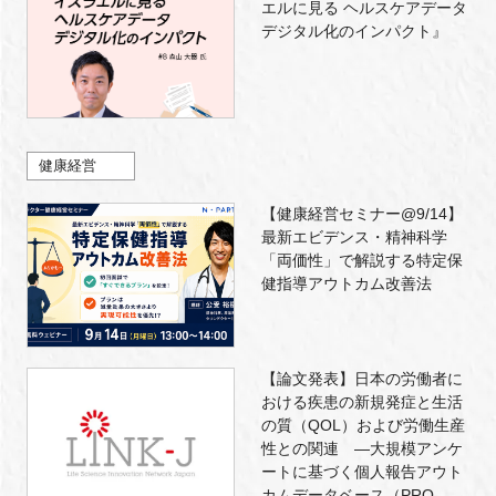
エルに見る ヘルスケアデータ
デジタル化のインパクト』
健康経営
【健康経営セミナー@9/14】
最新エビデンス・精神科学
「両価性」で解説する特定保
健指導アウトカム改善法
【論文発表】日本の労働者に
おける疾患の新規発症と生活
の質（QOL）および労働生産
性との関連 ―大規模アンケ
ートに基づく個人報告アウト
カムデータベース（PRO‒