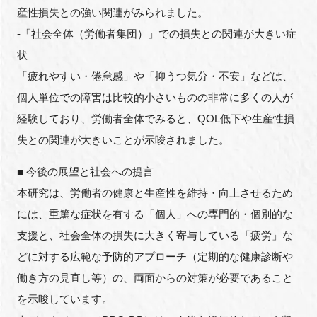
産性損失との強い関連がみられました。
-「社会全体（労働者集団）」での損失との関連が大きい症
状
閉じる
「疲れやすい・倦怠感」や「抑うつ気分・不安」などは、
個人単位での障害は比較的小さいものの非常に多くの人が
経験しており、労働者全体でみると、QOL低下や生産性損
失との関連が大きいことが示唆されました。
■ 今後の展望と社会への提言
本研究は、労働者の健康と生産性を維持・向上させるため
には、重篤な症状を有する「個人」への専門的・個別的な
支援と、社会全体の損失に大きく寄与している「疲労」な
どに対する広範な予防的アプローチ（定期的な健康診断や
働き方の見直し等）の、両面からの対策が必要であること
を示唆しています。