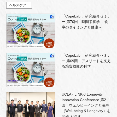
ヘルスケア
「CopeLab.」研究紹介セミナ
ー 第70回 時間栄養学 ～食
事のタイミングと健康～
「CopeLab.」研究紹介セミナ
ー 第69回 アスリートを支え
る糖質摂取の科学
UCLA - LINK-J Longevity
Innovation Conference 第2
回：ウェルビーイングと長寿
（Well-being & Longevity）を
開催（6/19）