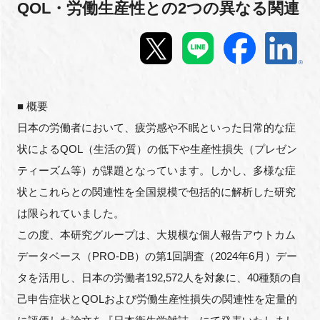
QOL・労働生産性との2つの異なる関連
新規登録
イベント
プログラム
■ 概要
日本の労働者において、疲労感や不眠といった日常的な症
インタビュー・コラム
状によるQOL（生活の質）の低下や生産性損失（プレゼン
ティーズム等）が課題となっています。しかし、多様な症
ニュース・掲示板
状とこれらとの関連性を全国規模で包括的に解析した研究
は限られていました。
LINK-Jを知る
この度、本研究グループは、大規模な個人報告アウトカム
特別会員
データベース（PRO-DB）の第1回調査（2024年6月）デー
タを活用し、日本の労働者192,572人を対象に、40種類の自
施設・アクセス
己申告症状とQOLおよび労働生産性損失の関連性を定量的