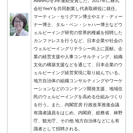
AWARDを3年連続受賞した。2017年に株式
会社YeeYを共同創業し代表取締役に就任。
マーティン・セリグマン博士やエド・ディー
ナー博士、タル・ベン・シャハー博士などウ
ェルビーイング研究の世界的権威を招聘した
カンファレスを行うなど、日本企業や社会の
ウェルビーイングリテラシー向上に貢献。企
業の経営支援や人事コンサルティング、組織
文化の構築支援などを通じて、日本企業のウ
ェルビーイング経営実現に取り組んでいる。
地方自治体の組織コンサルティングやワーケ
ーションなどのコンテンツ開発支援、地域住
民のウェルビーイングを高める仕組みづくり
を行う。また、内閣官房 行政改革推進会議
有識者議員をはじめ、内閣府、総務省、林野
庁、観光庁、その他 地方自治体などにも有
識者として招聘される。