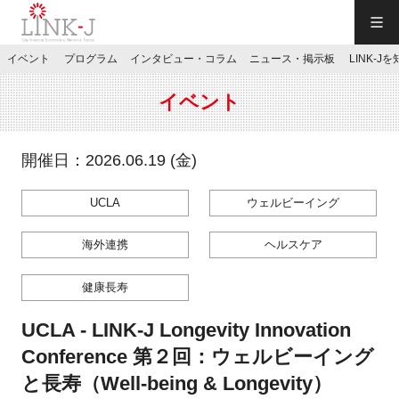
一般社団法人LINK-J／LINK-J
イベント
プログラム
インタビュー・コラム
ニュース・掲示板
LINK-J
JP
／
EN
イベント
開催日：2026.06.19 (金)
UCLA
ウェルビーイング
特別会員専用メニュー
海外連携
ヘルスケア
施設ご予約
健康長寿
お問い合わせ
UCLA - LINK-J Longevity Innovation
Conference 第２回：ウェルビーイング
マイページ
と長寿（Well-being & Longevity）