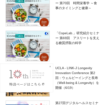
ー 第70回 時間栄養学 ～食
事のタイミングと健康～
「CopeLab.」研究紹介セミナ
ー 第69回 アスリートを支え
る糖質摂取の科学
UCLA - LINK-J Longevity
Innovation Conference 第2
回：ウェルビーイングと長寿
（Well-being & Longevity）を
開催（6/19）
第27回デジタルヘルスセミナ