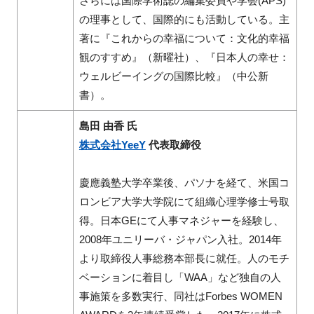
さらには国際学術誌の編集委員や学会(APS)
の理事として、国際的にも活動している。主
著に『これからの幸福について：文化的幸福
観のすすめ』（新曜社）、『日本人の幸せ：
ウェルビーイングの国際比較』（中公新
書）。
島田 由香 氏
株式会社YeeY
代表取締役
慶應義塾大学卒業後、パソナを経て、米国コ
ロンビア大学大学院にて組織心理学修士号取
得。日本GEにて人事マネジャーを経験し、
2008年ユニリーバ・ジャパン入社。2014年
より取締役人事総務本部長に就任。人のモチ
ベーションに着目し「WAA」など独自の人
事施策を多数実行、同社はForbes WOMEN