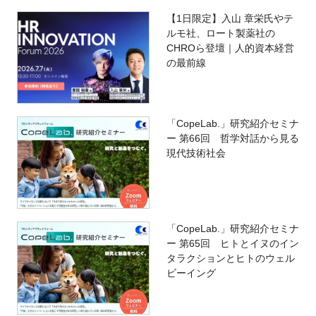
【1日限定】入山 章栄氏やテ
ルモ社、ロート製薬社の
CHROら登壇｜人的資本経営
の最前線
「CopeLab.」研究紹介セミナ
ー 第66回 哲学対話から見る
現代技術社会
「CopeLab.」研究紹介セミナ
ー 第65回 ヒトとイヌのイン
タラクションとヒトのウェル
ビーイング