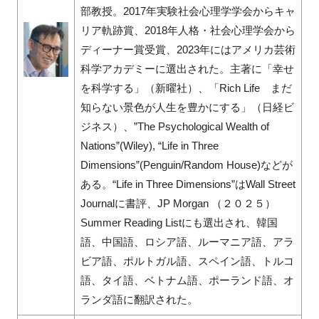
部教授。2017年実験社会心理学学会からキャ
リア軌跡賞、2018年人格・社会心理学会から
ディーナー賞受賞、2023年にはアメリカ芸術
科学アカデミーに選出された。主著に「幸せ
を科学する」（新曜社）、「Rich Life まだ
知らない景色が人生を豊かにする」（日経ビ
ジネス）、”The Psychological Wealth of
Nations”(Wiley), “Life in Three
Dimensions”(Penguin/Random House)などが
ある。“Life in Three Dimensions”はWall Street
Journalに書評、JP Morgan （２０２５）
Summer Reading Listにも選出され、韓国
語、中国語、ロシア語、ルーマニア語、アラ
ビア語、ポルトガル語、スペイン語、トルコ
語、タイ語、ベトナム語、ポーランド語、オ
ランダ語に翻訳された。