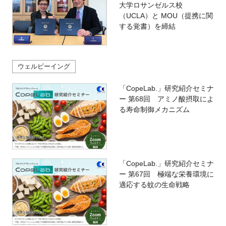
大学ロサンゼルス校
（UCLA）と MOU（提携に関
する覚書）を締結
ウェルビーイング
「CopeLab.」研究紹介セミナ
ー 第68回 アミノ酸摂取によ
る寿命制御メカニズム
「CopeLab.」研究紹介セミナ
ー 第67回 極端な栄養環境に
適応する蚊の生命戦略