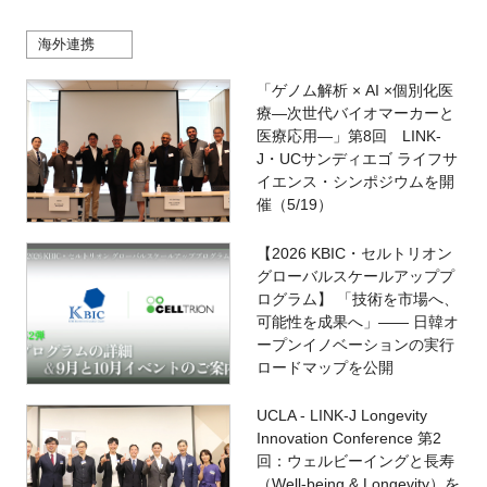
海外連携
「ゲノム解析 × AI ×個別化医
療―次世代バイオマーカーと
医療応用―」第8回 LINK-
J・UCサンディエゴ ライフサ
イエンス・シンポジウムを開
催（5/19）
【2026 KBIC・セルトリオン
グローバルスケールアッププ
ログラム】 「技術を市場へ、
可能性を成果へ」―― 日韓オ
ープンイノベーションの実行
ロードマップを公開
UCLA - LINK-J Longevity
Innovation Conference 第2
回：ウェルビーイングと長寿
（Well-being & Longevity）を