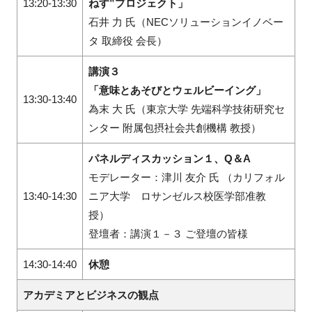
13:20-13:30
ねす”プロジェクト」
石井 力 氏（NECソリューションイノベー
タ 取締役 会長）
講演３
「意味とあそびとウェルビーイング」
13:30-13:40
為末 大 氏（東京大学 先端科学技術研究セ
ンター 附属包摂社会共創機構 教授）
パネルディスカッション１、Q＆A
モデレーター：津川 友介 氏 （カリフォル
13:40-14:30
ニア大学 ロサンゼルス校医学部准教
授）
登壇者：講演１－３ ご登壇の皆様
14:30-14:40
休憩
アカデミアとビジネスの観点