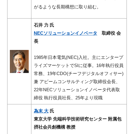
がるような長期構想に取り組む。
石井 力 氏
NECソリューションイノベータ
取締役 会
長
1985年日本電気(NEC)入社。主にエンタープ
ライズマーケットでSIに従事。16年執行役員
常務、19年CDO(チーフデジタルオフィサー)
兼 アビームコンサルティング取締役会長、
22年NECソリューションイノベータ代表取
締役 執行役員社長、25年より現職
為末 大
氏
東京大学 先端科学技術研究センター 附属包
摂社会共創機構 教授