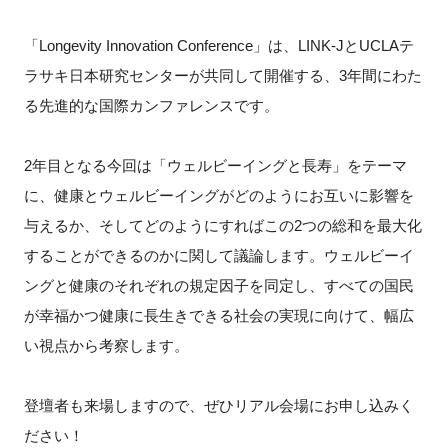
FAQ
「Longevity Innovation Conference」は、LINK-JとUCLAテ
ラサキ日本研究センターが共同して開催する、3年間にわた
イベントお知らせメール登録
る先進的な国際カンファレンスです。
2年目となる今回は「ウェルビーイングと長寿」をテーマ
に、健康とウェルビーイングがどのようにお互いに影響を
与えるか、そしてどのようにすればこの2つの総和を最大化
することができるのかに関して議論します。ウェルビーイ
ングと健康のそれぞれの規定因子を同定し、すべての国民
が幸福かつ健康に長生きできる社会の実現に向けて、幅広
い視点から考察します。
登壇者も来場しますので、ぜひリアル会場にお申し込みく
ださい！