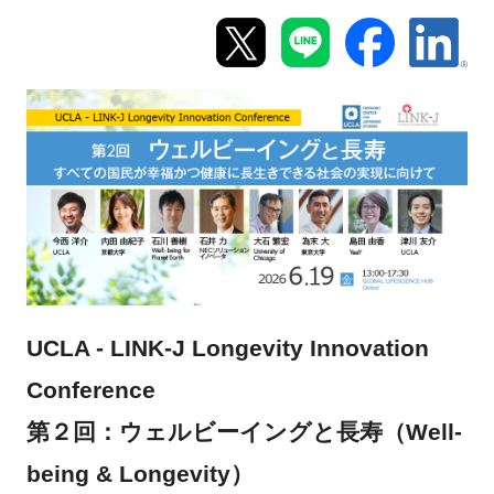
新規登録
イベント
プログラム
インタビュー・コラム
ニュース・掲示板
LINK-Jを知る
UCLA - LINK-J Longevity Innovation
Conference
特別会員
第２回：ウェルビーイングと長寿（Well-
施設・アクセス
being & Longevity）