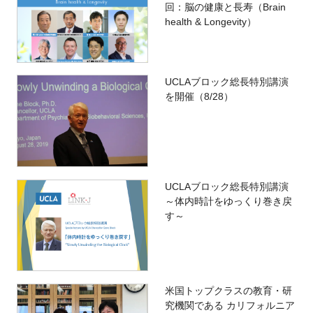
回：脳の健康と長寿（Brain
health & Longevity）
UCLAブロック総長特別講演
を開催（8/28）
UCLAブロック総長特別講演
～体内時計をゆっくり巻き戻
す～
米国トップクラスの教育・研
究機関である カリフォルニア