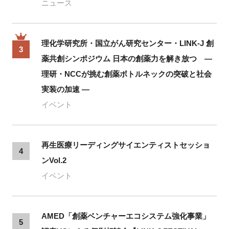
ニュース
理化学研究所・国立がん研究センター・LINK-J 創
3
薬共創シンポジウム 日本の創薬力を解き放つ ―
理研・NCCが挑む創薬ボトルネックの突破と社会
実装の加速 ―
イベント
再生医療リーディングサイエンティストセッショ
4
ンVol.2
イベント
AMED「創薬ベンチャーエコシステム強化事業」
5