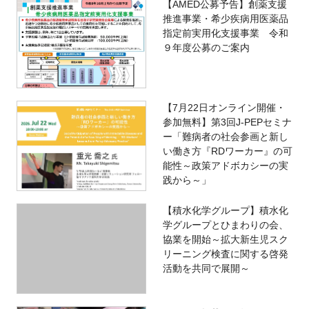
【AMED公募予告】創薬支援
推進事業・希少疾病用医薬品
指定前実用化支援事業 令和
９年度公募のご案内
【7月22日オンライン開催・
参加無料】第3回J-PEPセミナ
ー「難病者の社会参画と新し
い働き方『RDワーカー』の可
能性～政策アドボカシーの実
践から～」
【積水化学グループ】積水化
学グループとひまわりの会、
協業を開始～拡大新生児スク
リーニング検査に関する啓発
活動を共同で展開～