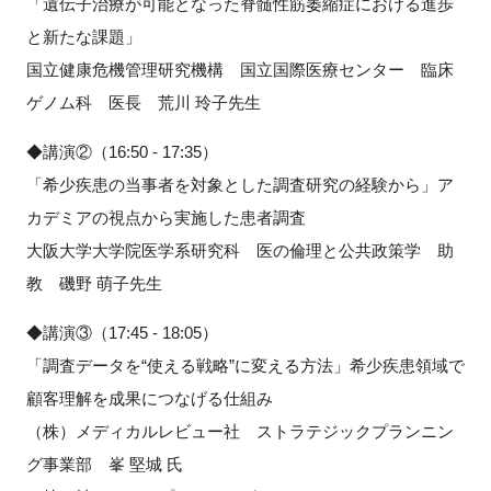
「遺伝子治療が可能となった脊髄性筋萎縮症における進歩
と新たな課題」
国立健康危機管理研究機構 国立国際医療センター 臨床
ゲノム科 医長 荒川 玲子先生
◆講演②（16:50 - 17:35）
「希少疾患の当事者を対象とした調査研究の経験から」ア
カデミアの視点から実施した患者調査
大阪大学大学院医学系研究科 医の倫理と公共政策学 助
教 磯野 萌子先生
◆講演③（17:45 - 18:05）
「調査データを“使える戦略”に変える方法」希少疾患領域で
顧客理解を成果につなげる仕組み
（株）メディカルレビュー社 ストラテジックプランニン
グ事業部 峯 堅城 氏