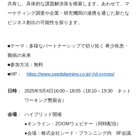
共有し、具体的な課題解決策を模索します。あわせて、マ
FAQ
ーケティング調査や企業・研究機関の連携を通じた新たな
ビジネス創出の可能性を探ります。
イベントお知らせメール登録
■テーマ：多様なパートナーシップで切り拓く 希少疾患・
難病の未来
■参加方法：無料
■HP：
https://www.seedplanning.co.jp/-/rd-sympo/
日時
：
2025年9月4日16:00～18:05（18:10～19:30 ネット
ワーキング懇親会）
会場
：
ハイブリッド開催
●オンライン：ZOOMウェビナー（同時配信）
●会場：株式会社シード・プランニング内 8F会議