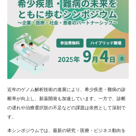
新規登録
イベント
プログラム
インタビュー・コラム
ニュース・掲示板
近年のゲノム解析技術の進展により、希少疾患・難病の診
LINK-Jを知る
断率が向上し、新薬開発も加速しています。一方で、診断
の遅れや治療選択肢の不足などの課題は依然として深刻で
特別会員
す。
施設・アクセス
本シンポジウムでは、最新の研究・医療・ビジネス動向を