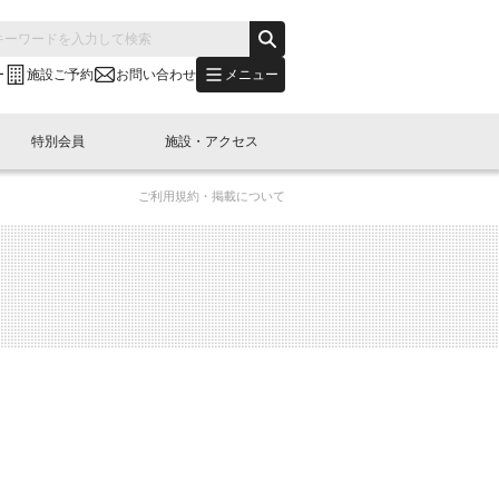
メニュー
ー
施設ご予約
お問い合わせ
特別会員
施設・アクセス
ご利用規約・掲載について
's "LINK-BioBAY TOKYO"？
s LINK-J WEST
申し込み
ご予約
(News Letter)
特別会員開催
ニュース・事業紹介
内容
橋コラム
出展・参加
イベント
B日本橋エリアについて