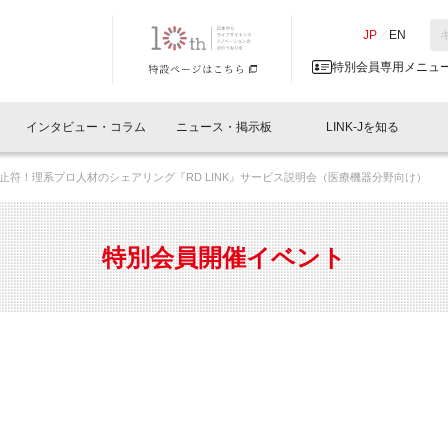
NK-J／LINK-J
JP
／
EN
特別会員専用メニュ
インタビュー・コラム
ニュース・掲示板
LINK-Jを知る
止符！理系プロ人材のシェアリング『RD LINK』サービス説明会（医療機器分野向け）
イベントレポート一覧
人と情報の交流掲示板一覧
What's "UNIKORN"？
Why in Nihonbashi
特別会員について
オフィス・ラボ
What
What’
入会
施設
会員開催
スリリース
ベンチャーインタビュー
LINK-J主催・共催
会員プレスリリース
会報誌 
サポーター紹介
事業
特別会員開催イベント
閉じる
・参加
関連
サポーターコラム
LINK-J協賛・協力
募集
日本
パンフレット
GT
ページ
ント告知