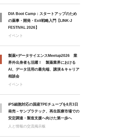
DIA Boot Camp：スタートアップのため
の薬事・開発・Exit戦略入門【LINK-J
FESTIVAL 2026】
イベント
製薬×データサイエンスMeetup2026 業
界外出身者も活躍！ 製薬業界における
AI、データ活用の最先端、講演＆キャリア
相談会
イベント
iPS細胞対応の国産TPEチューブを8月3日
発売－サンプラテック、再生医療市場での
安定調達・製造支援へ向けた第一歩へ
人と情報の交流掲示板