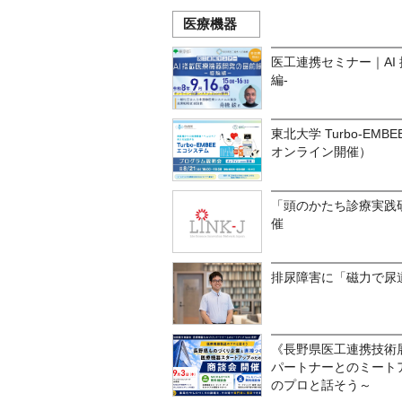
医療機器
医工連携セミナー｜AI
編-
東北大学 Turbo-EMB
オンライン開催）
「頭のかたち診療実践
催
排尿障害に「磁力で尿
《長野県医工連携技術
パートナーとのミートア
のプロと話そう～