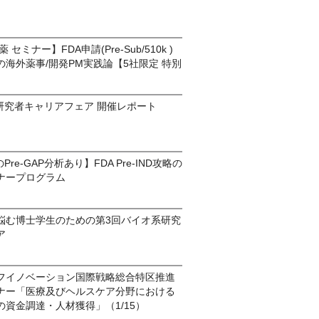
セミナー】FDA申請(Pre-Sub/510k )
海外薬事/開発PM実践論【5社限定 特別
】
研究者キャリアフェア 開催レポート
re-GAP分析あり】FDA Pre-IND攻略の
ナープログラム
悩む博士学生のための第3回バイオ系研究
ア
フイノベーション国際戦略総合特区推進
ナー「医療及びヘルスケア分野における
資金調達・人材獲得」（1/15）