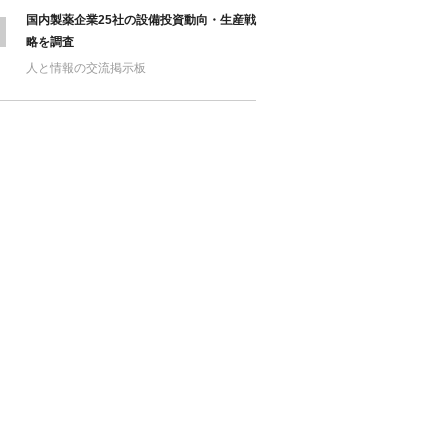
国内製薬企業25社の設備投資動向・生産戦
略を調査
人と情報の交流掲示板