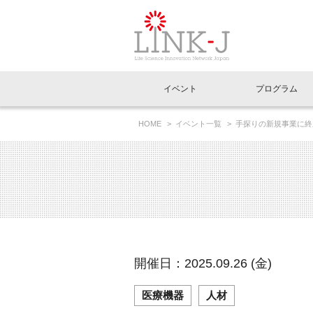
一般社団法人LI
イベント
プログラム
FAQ
イベントお知らせメール登録
HOME
イベント一覧
手探りの新規事業に終
イベント一覧
インタビュー・コラム一覧
ニュース一覧
Out of Box相談室
理事長挨拶
特別会員一覧
ラウンジ・会議室
LINK-J主催・共催
スペシャルインタビュー
トピック
特別
プレ
国内外連携
専用メニューはこちら
アクセス
LINK-J協賛・協力
連載コラム
メディア情報
出展
海外
組織概要
過去イベント
事務局だより
アクセラレーション
マイ
イベ
開催日：2025.09.26 (金)
協賛・協力
施設
医療機器
人材