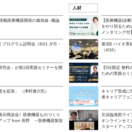
人材
 搭載医療機器開発の最前線 -概論
【医療機器/診断薬 
をやり切るための
メンタリング付
EE プログラム説明会（8/21 夕方・
第3回 バイオ系
（4/16）
研究会」が第1回実践セミナーを開
【5社限定 無料のP
ための実践セミ
道を拡張」 （津村遼介氏）
キャリア形成に
者キャリアフェ
展示商談会》医療機器ものづくり
京浜臨海部ライ
ップ from 長野 ～医療機器製造
オンラインセミ
スタートアップの