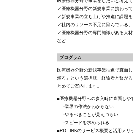
医療機器分野で事業をしたいと考えて
✓医療機器分野の新規事業に携わって
✓新規事業の立ち上げや推進に課題を
✓社内のリソース不足に悩んでいる、
✓医療機器分野の専門知識がある人材
など
プログラム
医療機器分野の新規事業推進で直面し
頼る」という選択肢、経験者と繋がるR
とめてご案内します。
■医療機器分野への参入時に直面しや
└業界の作法がわからない
└やるべきことが見えづらい
└スピードを求められる
■RD LINKのサービス概要と活用メリ