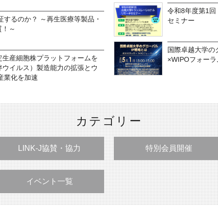
令和8年度第1
証するのか？ ～再生医療等製品・
セミナー
質！～
国際卓越大学のグ
AAV安定生産細胞株プラットフォームを
×WIPOフォーラ
ノ随伴ウイルス）製造能力の拡張とウ
産業化を加速
カテゴリー
LINK-J協賛・協力
特別会員開催
イベント一覧