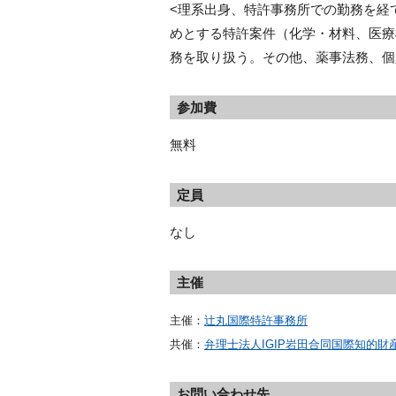
<理系出身、特許事務所での勤務を経
めとする特許案件（化学・材料、医療
務を取り扱う。その他、薬事法務、個
参加費
無料
定員
なし
主催
主催：
辻丸国際特許事務所
共催：
弁理士法人IGIP岩田合同国際知的財
お問い合わせ先