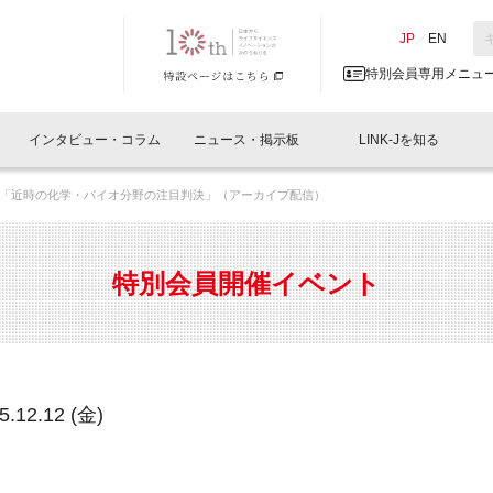
NK-J／LINK-J
JP
／
EN
特別会員専用メニュ
インタビュー・コラム
ニュース・掲示板
LINK-Jを知る
「近時の化学・バイオ分野の注目判決」（アーカイブ配信）
イベントレポート一覧
人と情報の交流掲示板一覧
What's "UNIKORN"？
Why in Nihonbashi
特別会員について
オフィス・ラボ
What
What’
入会
施設
会員開催
スリリース
ベンチャーインタビュー
LINK-J主催・共催
会員プレスリリース
会報誌 
サポーター紹介
事業
特別会員開催イベント
閉じる
・参加
関連
サポーターコラム
LINK-J協賛・協力
募集
日本
パンフレット
GT
ページ
ント告知
.12.12 (金)