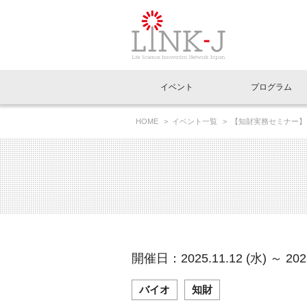
一般社団法人LI
イベント
プログラム
FAQ
イベントお知らせメール登録
HOME
イベント一覧
【知財実務セミナー】
イベント一覧
インタビュー・コラム一覧
ニュース一覧
Out of Box相談室
理事長挨拶
特別会員一覧
ラウンジ・会議室
LINK-J主催・共催
スペシャルインタビュー
トピック
特別
プレ
国内外連携
専用メニューはこちら
アクセス
LINK-J協賛・協力
連載コラム
メディア情報
出展
海外
組織概要
過去イベント
事務局だより
アクセラレーション
マイ
イベ
開催日：2025.11.12 (水) ～ 2025
協賛・協力
施設
バイオ
知財