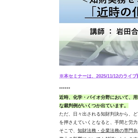
※本セミナーは、2025/11/12の
******
近時、化学・バイオ分野において、用
な裁判例がいくつか出ています。
ただ、日々出される知財判決から、ど
を押さえていくとなると、手間と労力
そこで、
知財法務・企業法務の専門弁