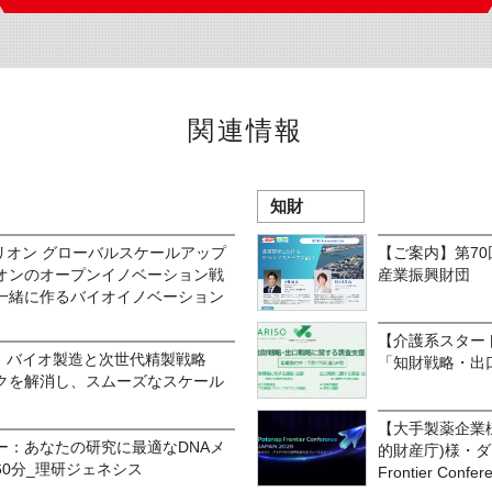
関連情報
知財
ルトリオン グローバルスケールアップ
【ご案内】第70回
オンのオープンイノベーション戦
産業振興財団
一緒に作るバイオイノベーション
【介護系スタートア
が語る：バイオ製造と次世代精製戦略
「知財戦略・出
クを解消し、スムーズなスケール
【大手製薬企業様・I
ナー：あなたの研究に最適なDNAメ
的財産庁)様・ダ
0分_理研ジェネシス
Frontier Confer