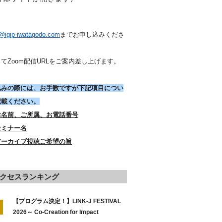
o@igip-iwatagodo.com
までお申し込みくださ
。
てZoom配信URLをご案内差し上げます。
込みの際には、お手数ですが下記項目につい
記載ください。
お名前、ご所属、お電話番号
セミナー名
アーカイブ視聴ご希望の旨
クセスランキング
【プログラム決定！】LINK-J FESTIVAL
2026～ Co-Creation for Impact