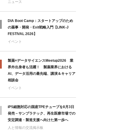
ニュース
DIA Boot Camp：スタートアップのため
の薬事・開発・Exit戦略入門【LINK-J
FESTIVAL 2026】
イベント
製薬×データサイエンスMeetup2026 業
界外出身者も活躍！ 製薬業界における
AI、データ活用の最先端、講演＆キャリア
相談会
イベント
iPS細胞対応の国産TPEチューブを8月3日
発売－サンプラテック、再生医療市場での
安定調達・製造支援へ向けた第一歩へ
人と情報の交流掲示板