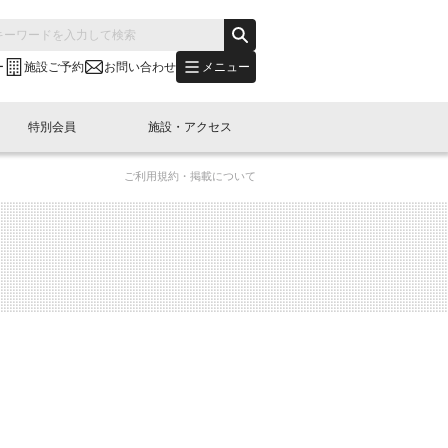
メニュー
ー
施設ご予約
お問い合わせ
特別会員
施設・アクセス
ご利用規約・掲載について
's "LINK-BioBAY TOKYO"？
s LINK-J WEST
申し込み
ご予約
(News Letter)
特別会員開催
ニュース・事業紹介
内容
橋コラム
出展・参加
イベント
B日本橋エリアについて