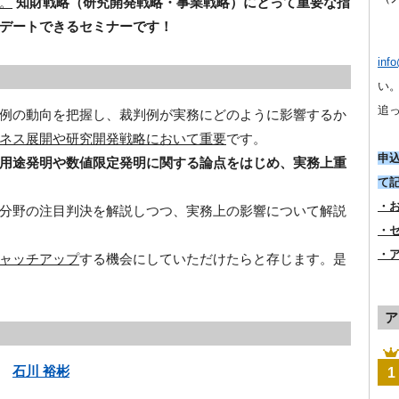
。
知財戦略（研究開発戦略・事業戦略）にとって重要な指
デートできるセミナーです！
inf
い
追っ
例の動向を把握し、裁判例が実務にどのように影響するか
ネス展開や研究開発戦略において重要
です。
申
用途発明や数値限定発明に関する論点をはじめ、実務上重
て
・
分野の注目判決を解説しつつ、実務上の影響について解説
・
・
ャッチアップ
する機会にしていただけたらと存じます。是
ア
士
石川 裕彬
1