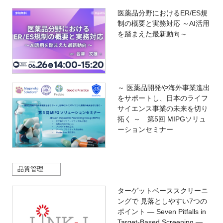
医薬品分野におけるER/ES規
制の概要と実務対応 ～AI活用
を踏まえた最新動向～
～ 医薬品開発や海外事業進出
をサポートし、日本のライフ
サイエンス事業の未来を切り
拓く ～ 第5回 MIPGソリュ
ーションセミナー
品質管理
ターゲットベーススクリーニ
ングで 見落としやすい7つの
ポイント — Seven Pitfalls in
Target-Based Screening —