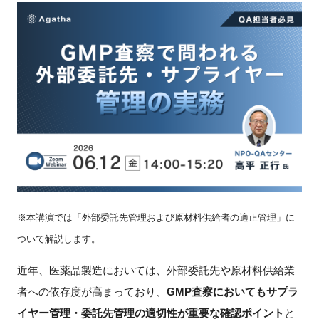
新規登録
イベント
プログラム
インタビュー・コラム
ニュース・掲示板
LINK-Jを知る
※本講演では「外部委託先管理および原材料供給者の適正管理」に
ついて解説します。
特別会員
近年、医薬品製造においては、外部委託先や原材料供給業
施設・アクセス
者への依存度が高まっており、
GMP査察においてもサプラ
イヤー管理・委託先管理の適切性が重要な確認ポイント
と