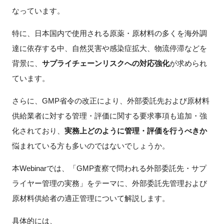
FAQ
なっています。
特に、日本国内で使用される原薬・原材料の多くを海外調
イベントお知らせメール登録
達に依存する中、自然災害や感染症拡大、物流停滞などを
背景に、
サプライチェーンリスクへの対応強化
が求められ
ています。
さらに、GMP省令の改正により、外部委託先および原材料
供給業者に対する管理・評価に関する要求事項も追加・強
化されており、
実務上どのように管理・評価を行うべきか
悩まれている方も多いのではないでしょうか。
本Webinarでは、「GMP査察で問われる外部委託先・サプ
ライヤー管理の実務」をテーマに、外部委託先管理および
原材料供給者の適正管理について解説します。
具体的には、