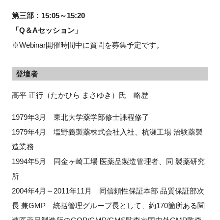
第三部：15:05～15:20
「Q＆Aセッション」
※Webinar開催時間中に質問を募集予定です。
登壇者
高平 正行（たかひら まさゆき）氏 略歴
1979年3月 東北大学薬学部修士課程修了
1979年4月 塩野義製薬株式会社入社、杭瀬工場 治験薬製
造業務
1994年5月 同金ヶ崎工場 医薬品製造管理者、同 製薬研究
所
2004年4月～2011年11月 同信頼性保証本部 品質保証部次
長 兼GMP 統括管理グループ長として、約170箇所ある関