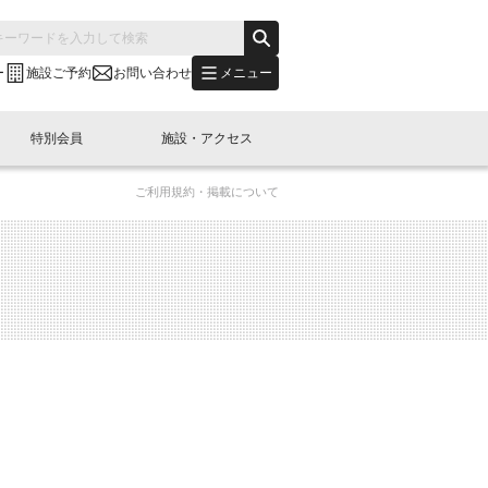
メニュー
ー
施設ご予約
お問い合わせ
特別会員
施設・アクセス
ご利用規約・掲載について
's "LINK-BioBAY TOKYO"？
s LINK-J WEST
申し込み
ご予約
(News Letter)
特別会員開催
ニュース・事業紹介
内容
橋コラム
出展・参加
イベント
B日本橋エリアについて