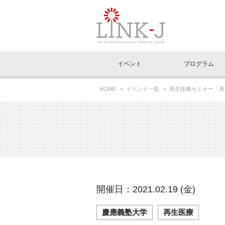
一般社団法人LI
イベント
プログラム
FAQ
イベントお知らせメール登録
HOME
イベント一覧
再生医療セミナー「再
イベント一覧
インタビュー・コラム一覧
ニュース一覧
Out of Box相談室
理事長挨拶
特別会員一覧
ラウンジ・会議室
LINK-J主催・共催
スペシャルインタビュー
トピック
特別
プレ
国内外連携
専用メニューはこちら
アクセス
LINK-J協賛・協力
連載コラム
メディア情報
出展
海外
組織概要
過去イベント
事務局だより
アクセラレーション
マイ
イベ
開催日：2021.02.19 (金)
協賛・協力
施設
慶應義塾大学
再生医療