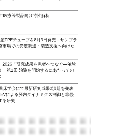
再生医療等製品向け特性解析
国産TPEチューブを8月3日発売－サンプラ
療市場での安定調達・製造支援へ向けた
ー2026「研究成果を患者へつなぐ―治験
！」第1回 治験を開始するにあたっての
いて
精着床学会にて最新研究成果2演題を発表
来EVによる胚内ダイナミクス制御と非侵
する研究 ―