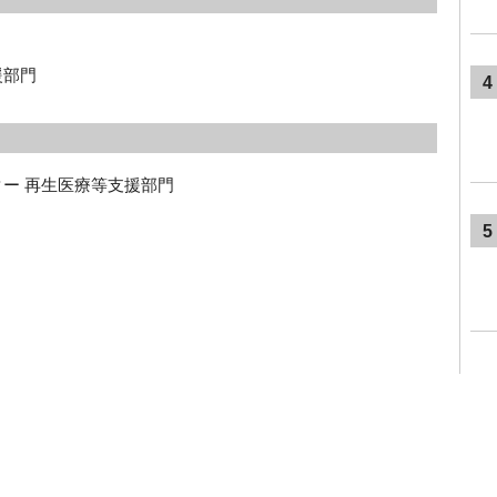
援部門
4
ター 再生医療等支援部門
5