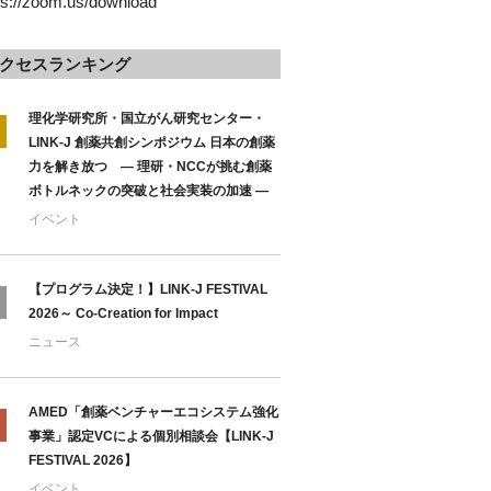
ps://zoom.us/download
クセスランキング
理化学研究所・国立がん研究センター・
LINK-J 創薬共創シンポジウム 日本の創薬
力を解き放つ ― 理研・NCCが挑む創薬
ボトルネックの突破と社会実装の加速 ―
イベント
【プログラム決定！】LINK-J FESTIVAL
2026～ Co-Creation for Impact
ニュース
AMED「創薬ベンチャーエコシステム強化
事業」認定VCによる個別相談会【LINK-J
FESTIVAL 2026】
イベント