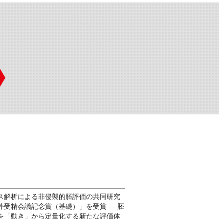
ス解析による非侵襲的胚評価の共同研究
外受精会議記念賞（基礎）」を受賞 ― 胚
を「動き」から定量化する新たな評価体