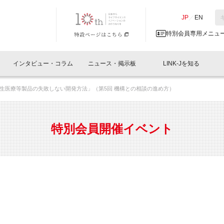
NK-J／LINK-J
JP
／
EN
特別会員専用メニュ
インタビュー・コラム
ニュース・掲示板
LINK-Jを知る
生医療等製品の失敗しない開発方法」（第5回 機構との相談の進め方）
イベントレポート一覧
人と情報の交流掲示板一覧
What's "UNIKORN"？
Why in Nihonbashi
特別会員について
オフィス・ラボ
What
What’
入会
施設
会員開催
スリリース
ベンチャーインタビュー
LINK-J主催・共催
会員プレスリリース
会報誌 
サポーター紹介
事業
特別会員開催イベント
閉じる
・参加
関連
サポーターコラム
LINK-J協賛・協力
募集
日本
パンフレット
GT
ページ
ント告知