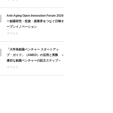
Anti-Aging Open Innovation Forum 2026
ー創薬研究・投資・産業界をつなぐ日韓オ
ープンイノベーション
イベント
「大学発創薬ベンチャー スタートアッ
プ・ガイド」（AMED）の活用と実際 ～
適切な創薬ベンチャーの設立ステップ～
イベント