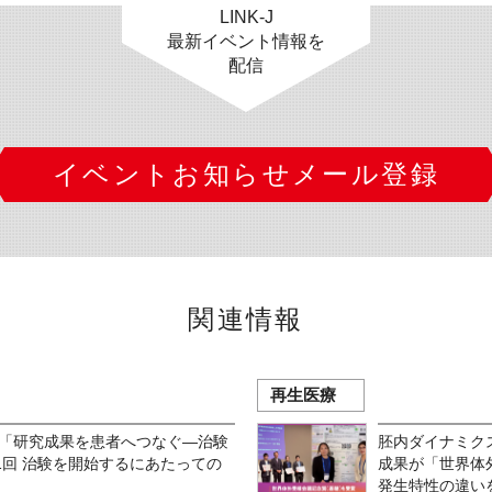
LINK-J
最新イベント情報を
配信
イベントお知らせメール登録
関連情報
再生医療
6「研究成果を患者へつなぐ―治験
胚内ダイナミク
1回 治験を開始するにあたっての
成果が「世界体
発生特性の違い