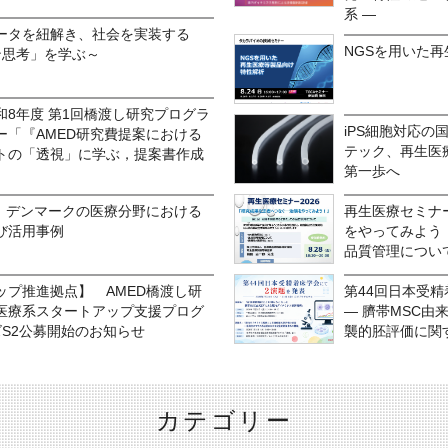
系 ―
ータを紐解き、社会を実装する
NGSを用いた
ン思考」を学ぶ～
8年度 第1回橋渡し研究プログラ
iPS細胞対応の
ー「『AMED研究費提案における
テック、再生医
トの「透視」に学ぶ，提案書作成
第一歩へ
s #15 デンマークの医療分野における
再生医療セミナ
び活用事例
をやってみよう
品質管理につ
ップ推進拠点】 AMED橋渡し研
第44回日本受
医療系スタートアップ支援プログ
― 臍帯MSC由
S2公募開始のお知らせ
襲的胚評価に関
カテゴリー