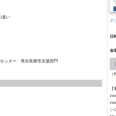
の違い
ク
日
会
センター 再生医療等支援部門
（
【
z
z
ン