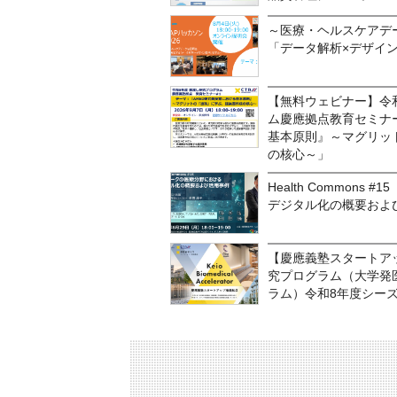
～医療・ヘルスケアデ
「データ解析×デザイ
【無料ウェビナー】令和
ム慶應拠点教育セミナ
基本原則』～マグリッ
の核心～」
Health Common
デジタル化の概要およ
【慶應義塾スタートア
究プログラム（大学発
ラム）令和8年度シーズ