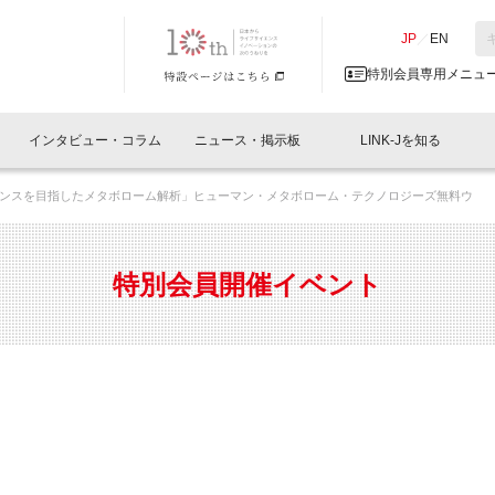
NK-J／LINK-J
JP
／
EN
特別会員専用メニュ
インタビュー・コラム
ニュース・掲示板
LINK-Jを知る
ンスを目指したメタボローム解析」ヒューマン・メタボローム・テクノロジーズ無料ウ
イベントレポート一覧
人と情報の交流掲示板一覧
What's "UNIKORN"？
Why in Nihonbashi
特別会員について
オフィス・ラボ
What
What’
入会
施設
会員開催
スリリース
ベンチャーインタビュー
LINK-J主催・共催
会員プレスリリース
会報誌 
サポーター紹介
事業
特別会員開催イベント
閉じる
・参加
関連
サポーターコラム
LINK-J協賛・協力
募集
日本
パンフレット
GT
ページ
ント告知