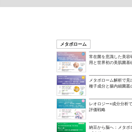
メタボローム
常在菌を意識した美容
用と世界初の美肌菌基
メタボローム解析で見
種子成分と腸内細菌叢
レオロジー×成分分析
評価戦略
納豆から脳へ：メタボ