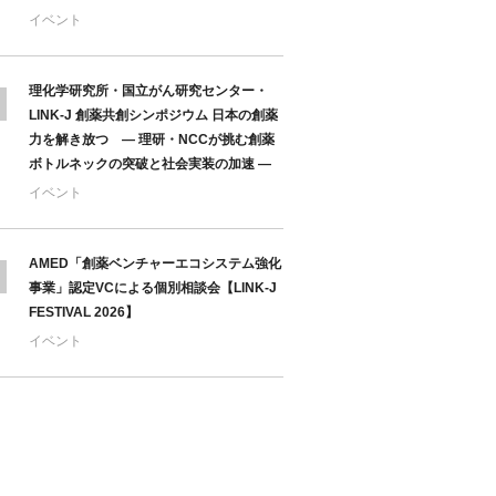
イベント
理化学研究所・国立がん研究センター・
LINK-J 創薬共創シンポジウム 日本の創薬
力を解き放つ ― 理研・NCCが挑む創薬
ボトルネックの突破と社会実装の加速 ―
イベント
AMED「創薬ベンチャーエコシステム強化
事業」認定VCによる個別相談会【LINK-J
FESTIVAL 2026】
イベント