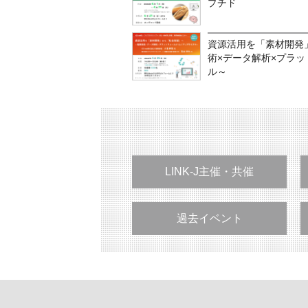
プチド
資源活用を「素材開発
術×データ解析×プラ
ル～
LINK-J主催・共催
過去イベント