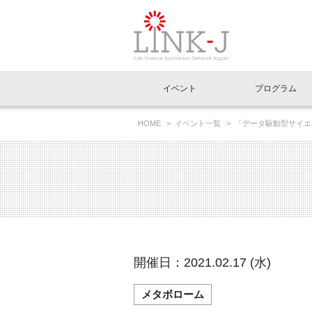
一般社団法人LI
イベント
プログラム
FAQ
イベントお知らせメール登録
HOME
イベント一覧
「データ駆動型サイエ
ェブセミナー開催！
イベント一覧
インタビュー・コラム一覧
ニュース一覧
Out of Box相談室
理事長挨拶
特別会員一覧
ラウンジ・会議室
LINK-J主催・共催
スペシャルインタビュー
トピック
特別
プレ
国内外連携
専用メニューはこちら
アクセス
LINK-J協賛・協力
連載コラム
メディア情報
出展
海外
組織概要
過去イベント
事務局だより
アクセラレーション
マイ
イベ
開催日：2021.02.17 (水)
協賛・協力
施設
メタボローム