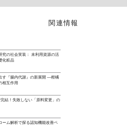
関連情報
研究の社会実装： 未利用資源の活
礎化粧品
出す『腸内代謝』の新展開 —柑橘
の相互作用
で完結！失敗しない「原料変更」の
ローム解析で探る認知機能改善ペ