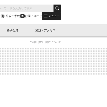
メニュー
ー
施設ご予約
お問い合わせ
特別会員
施設・アクセス
ご利用規約・掲載について
's "LINK-BioBAY TOKYO"？
s LINK-J WEST
申し込み
ご予約
(News Letter)
特別会員開催
ニュース・事業紹介
内容
橋コラム
出展・参加
イベント
B日本橋エリアについて