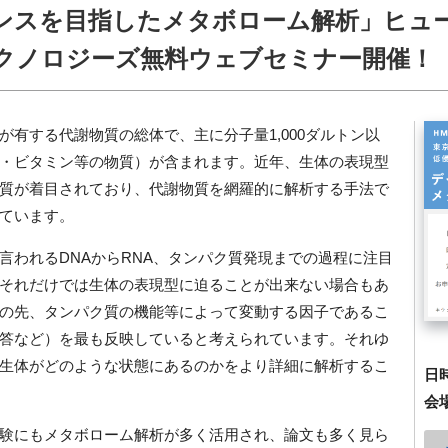
ンスを目指したメタボローム解析」ヒュ
クノロジーズ無料ウェブセミナー開催！
が有する代謝物質の総体で、主に分子量
1,000
ダルトン以
・ビタミン等の物質）が含まれます。近年、生体の表現型
質が着目されており、代謝物質を網羅的に解析する手法で
ています。
言われる
DNA
から
RNA
、タンパク質発現までの過程に注目
それだけでは生体の表現型に迫ることが出来ない場合もあ
の先、タンパク質の機能等によって変動する因子であるこ
答など）を最も反映していると考えられています。それゆ
生体がどのような状態にあるのかをより詳細に解析するこ
日
会
験にもメタボローム解析が多く活用され、論文も多く見ら