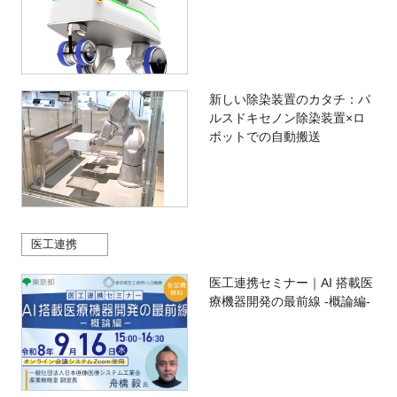
新しい除染装置のカタチ：パ
ルスドキセノン除染装置×ロ
ボットでの自動搬送
医工連携
医工連携セミナー｜AI 搭載医
療機器開発の最前線 -概論編-