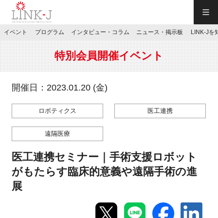
一般社団法人LINK-J／LINK-J
イベント
プログラム
インタビュー・コラム
ニュース・掲示板
LINK-J
JP
／
EN
特別会員開催イベント
開催日：2023.01.20 (金)
ロボティクス
医工連携
特別会員専用メニュー
遠隔医療
施設ご予約
医工連携セミナー｜手術支援ロボット
がもたらす臨床的意義や遠隔手術の進
お問い合わせ
展
マイページ