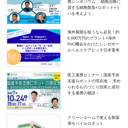
携シンポジウム 「細胞治療に
資する細胞製造×ロボット×リ
ハを考えよう」
海外展開を狙うなら必見！約
6,000万円のグラント×海外
PoC機会をかけたシンガポー
ルヘルスケアピッチ日本選考
医工連携セミナー｜国産手術
支援ロボットの現在地 －求め
られるものづくり技術と成功
する連携の秘訣－
クリーンルームで使える製薬
用モバイルロボット