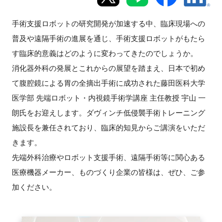
新規登録
手術支援ロボットの研究開発が加速する中、臨床現場への
普及や遠隔手術の進展を通じ、手術支援ロボットがもたら
イベント
す臨床的意義はどのように変わってきたのでしょうか。
消化器外科の発展とこれからの展望を踏まえ、日本で初め
プログラム
て腹腔鏡による胃の全摘出手術に成功された藤田医科大学
インタビュー・コラム
医学部 先端ロボット・内視鏡手術学講座 主任教授 宇山 一
朗氏をお迎えします。ダヴィンチ低侵襲手術トレーニング
ニュース・掲示板
施設長を兼任されており、臨床的知見からご講演をいただ
きます。
LINK-Jを知る
先端外科治療やロボット支援手術、遠隔手術等に関心ある
医療機器メーカー、ものづくり企業の皆様は、ぜひ、ご参
特別会員
加ください。
施設・アクセス