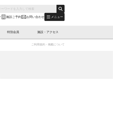
メニュー
ー
施設ご予約
お問い合わせ
特別会員
施設・アクセス
ご利用規約・掲載について
's "LINK-BioBAY TOKYO"？
s LINK-J WEST
申し込み
ご予約
(News Letter)
特別会員開催
ニュース・事業紹介
内容
橋コラム
出展・参加
イベント
B日本橋エリアについて