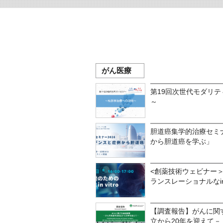
がん医療
第19回次世代モダリテ
～
胆道癌集学的治療セミナ
から胆道癌を学ぶ」
<創薬技術ウェビナー＞
ランスレーショナルなin v
【調査報告】がんに関
立から20年を迎えて－