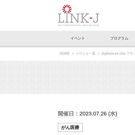
一般社団法人LI
イベント
プログラム
FAQ
イベントお知らせメール登録
HOME
イベント一覧
Xsphera ex-v
ー）
イベント一覧
インタビュー・コラム一覧
ニュース一覧
Out of Box相談室
理事長挨拶
特別会員一覧
ラウンジ・会議室
LINK-J主催・共催
スペシャルインタビュー
トピック
特別
プレ
国内外連携
専用メニューはこちら
アクセス
LINK-J協賛・協力
連載コラム
メディア情報
出展
海外
組織概要
過去イベント
事務局だより
アクセラレーション
マイ
イベ
開催日：2023.07.26 (水)
協賛・協力
施設
がん医療