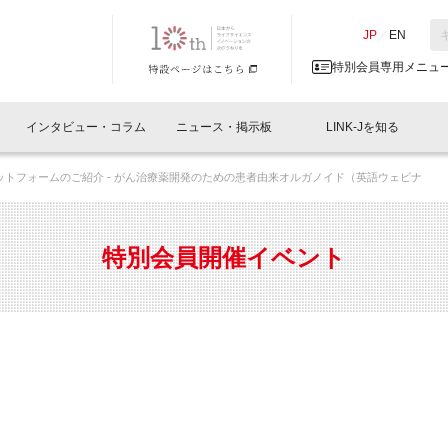
NK-J／LINK-J
JP
／
EN
特別会員専用メニュ
インタビュー・コラム
ニュース・掲示板
LINK-Jを知る
ivo プラットフォームのご紹介 - がん治療薬開発のための患者由来オルガノイド（英語ウェビナ
イベントレポート一覧
人と情報の交流掲示板一覧
What's "UNIKORN"？
Why in Nihonbashi
特別会員について
オフィス・ラボ
What
What’
入会
施設
会員開催
スリリース
ベンチャーインタビュー
LINK-J主催・共催
会員プレスリリース
会報誌 
サポーター紹介
事業
特別会員開催イベント
閉じる
・参加
関連
サポーターコラム
LINK-J協賛・協力
募集
日本
パンフレット
GT
ページ
ント告知