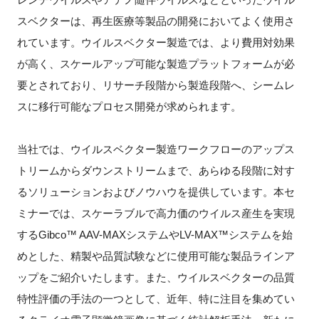
スベクターは、再生医療等製品の開発においてよく使用さ
新規登録
れています。ウイルスベクター製造では、より費用対効果
が高く、スケールアップ可能な製造プラットフォームが必
イベント
要とされており、リサーチ段階から製造段階へ、シームレ
プログラム
スに移行可能なプロセス開発が求められます。
インタビュー・コラム
当社では、ウイルスベクター製造ワークフローのアップス
トリームからダウンストリームまで、あらゆる段階に対す
ニュース・掲示板
るソリューションおよびノウハウを提供しています。本セ
ミナーでは、スケーラブルで高力価のウイルス産生を実現
LINK-Jを知る
する
Gibco™ AAV-MAX
システムや
LV-MAX™
システムを始
特別会員
めとした、精製や品質試験などに使用可能な製品ラインア
ップをご紹介いたします。また、ウイルスベクターの品質
施設・アクセス
特性評価の手法の一つとして、近年、特に注目を集めてい