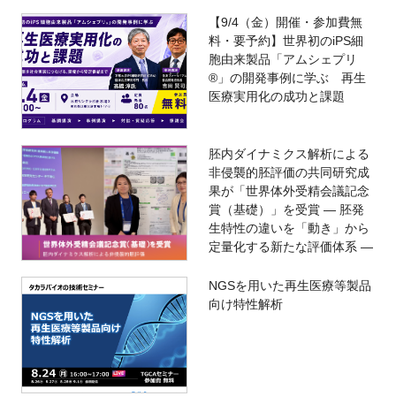
【9/4（金）開催・参加費無
料・要予約】世界初のiPS細
胞由来製品「アムシェプリ
®」の開発事例に学ぶ 再生
医療実用化の成功と課題
胚内ダイナミクス解析による
非侵襲的胚評価の共同研究成
果が「世界体外受精会議記念
賞（基礎）」を受賞 ― 胚発
生特性の違いを「動き」から
定量化する新たな評価体系 ―
NGSを用いた再生医療等製品
向け特性解析