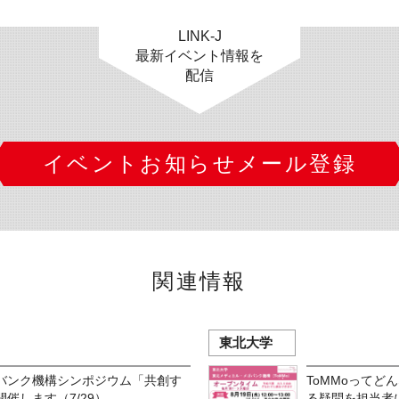
LINK-J
最新イベント情報を
配信
イベントお知らせメール登録
関連情報
東北大学
バンク機構シンポジウム「共創す
ToMMoってど
催します（7/29）
る疑問を担当者