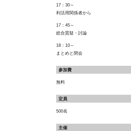
17：30～
利活用関係者から
17：45～
総合質疑・討論
18：10～
まとめと閉会
参加費
無料
定員
500名
主催