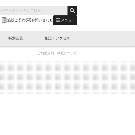
メニュー
ー
施設ご予約
お問い合わせ
特別会員
施設・アクセス
ご利用規約・掲載について
's "LINK-BioBAY TOKYO"？
s LINK-J WEST
申し込み
ご予約
(News Letter)
特別会員開催
ニュース・事業紹介
内容
橋コラム
出展・参加
イベント
B日本橋エリアについて