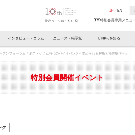
NK-J／LINK-J
JP
／
EN
特別会員専用メニュ
インタビュー・コラム
ニュース・掲示板
LINK-Jを知る
オープンフォーラム「ポストゲノム時代のバイオバンク～求められる解析と検体取得～」
イベントレポート一覧
人と情報の交流掲示板一覧
What's "UNIKORN"？
Why in Nihonbashi
特別会員について
オフィス・ラボ
What
What’
入会
施設
会員開催
スリリース
ベンチャーインタビュー
LINK-J主催・共催
会員プレスリリース
会報誌 
サポーター紹介
事業
特別会員開催イベント
閉じる
・参加
関連
サポーターコラム
LINK-J協賛・協力
募集
日本
パンフレット
GT
ページ
ント告知
ンク