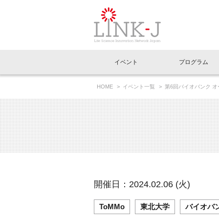
一般社団法人LI
イベント
プログラム
FAQ
イベントお知らせメール登録
HOME
イベント一覧
第6回バイオバンク 
を開催します
イベント一覧
インタビュー・コラム一覧
ニュース一覧
Out of Box相談室
理事長挨拶
特別会員一覧
ラウンジ・会議室
LINK-J主催・共催
スペシャルインタビュー
トピック
特別
プレ
国内外連携
専用メニューはこちら
アクセス
LINK-J協賛・協力
連載コラム
メディア情報
出展
海外
組織概要
過去イベント
事務局だより
アクセラレーション
マイ
イベ
開催日：2024.02.06 (火)
協賛・協力
施設
ToMMo
東北大学
バイオバ