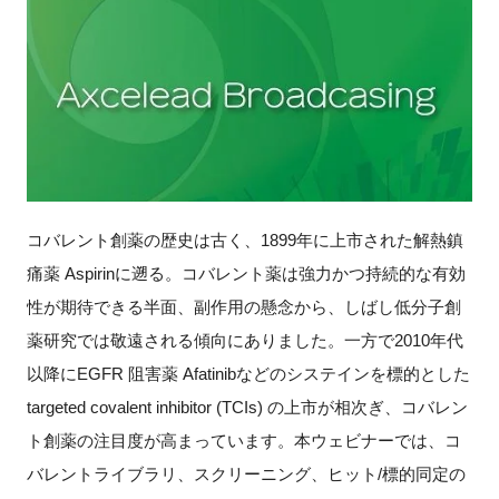
新規登録
イベント
プログラム
インタビュー・コラム
コバレント創薬の歴史は古く、1899年に上市された解熱鎮
痛薬 Aspirinに遡る。コバレント薬は強力かつ持続的な有効
ニュース・掲示板
性が期待できる半面、副作用の懸念から、しばし低分子創
LINK-Jを知る
薬研究では敬遠される傾向にありました。一方で2010年代
以降にEGFR 阻害薬 Afatinibなどのシステインを標的とした
特別会員
targeted covalent inhibitor (TCIs) の上市が相次ぎ、コバレン
ト創薬の注目度が高まっています。本ウェビナーでは、コ
施設・アクセス
バレントライブラリ、スクリーニング、ヒット/標的同定の