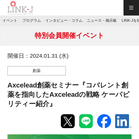
一般社団法人LINK-J／LINK-J
イベント
プログラム
インタビュー・コラム
ニュース・掲示板
LINK-J
JP
／
EN
特別会員開催イベント
開催日：2024.01.31 (水)
創薬
特別会員専用メニュー
Axcelead創薬セミナー『コバレント創
施設ご予約
薬を指向したAxceleadの戦略 ケーパビ
リティー紹介』
お問い合わせ
マイページ