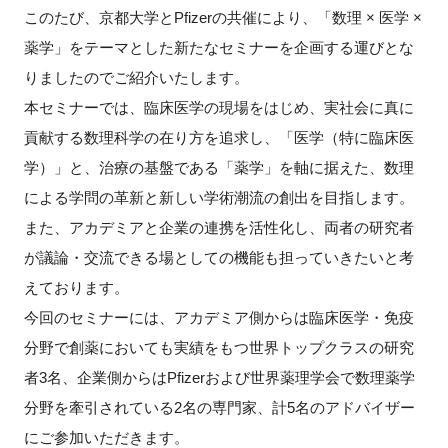
このたび、京都大学とPfizerの共催により、「数理 × 医学 ×
新規登録
薬学」をテーマとした新たなセミナーを企画する運びとな
りましたのでご紹介いたします。
イベント
本セミナーでは、臨床医学の現場をはじめ、実社会に真に
貢献する数理科学の在り方を追求し、「医学（特に臨床医
プログラム
学）」と、治療の基盤である「薬学」を軸に据えた、数理
インタビュー・コラム
による学問の革新と新しい学術潮流の創出を目指します。
また、アカデミアと企業の連携を活性化し、両者の研究者
ニュース・掲示板
が議論・交流できる場としての機能も担っていきたいと考
えております。
LINK-Jを知る
今回のセミナーには、アカデミア側からは臨床医学・免疫
分野で創薬においても実績をもつ世界トップクラスの研究
特別会員
者3名、企業側からはPfizerおよび世界薬理学会で数理薬学
分野を牽引されている2名の専門家、計5名のアドバイザー
施設・アクセス
にご参加いただきます。