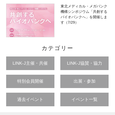
東北メディカル・メガバンク
機構シンポジウム「共創する
バイオバンクへ」を開催しま
す（7/29）
カテゴリー
LINK-J主催・共催
LINK-J協賛・協力
特別会員開催
出展・参加
過去イベント
イベント一覧