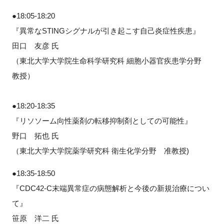
●18:05-18:20
『異常なSTINGシグナルが引き起こす自己炎症性疾患』
田口 友彦 氏
（東北大学大学院生命科学研究科 細胞小器官疾患学分野
教授）
●18:20-18:35
『リソソーム向性薬剤の転移抑制剤としての可能性』
野口 拓也 氏
（東北大学大学院薬学研究科 衛生化学分野 准教授)
●18:35-18:50
『CDC42-C末端異常症の病態解析と今後の新規治療につい
て』
笹原 洋二 氏