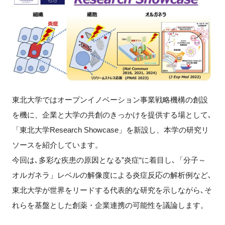
新規登録
イベント
プログラム
インタビュー・コラム
東北大学ではオープンイノベーション事業戦略機構の創設
を機に、企業と大学の共創のきっかけを提供する場として､
ニュース・掲示板
「東北大学Research Showcase」を新設し、本学の研究リ
ソースを紹介しています。
LINK-Jを知る
今回は､多彩な疾患の原因となる”炎症“に着目し､「分子～
オルガネラ」レベルの解像度による炎症反応の解析例など､
特別会員
東北大学が世界をリードする代表的な研究を示しながら､そ
施設・アクセス
れらを基盤とした創薬・企業連携の可能性を議論します。