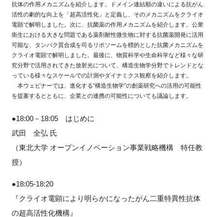
抗体の作用メカニズムを紹介します。ドメイン連結順の違いによる抗がん
活性の劇的な向上を「超高活性化」と定義し、そのメカニズムをクライオ
電顕で解明しました。次に、抗菌薬の作用メカニズムを紹介します。公衆
衛生における大きな問題である薬剤耐性微生物に対する抗菌薬開発に活用
可能な、タンパク質合成を司るリボソームを標的とした抗菌メカニズムを
クライオ電顕で解明しました。最後に、物質科学や生命科学など様々な研
究分野で活用されてきた放射光について、構造生物学分野でトレンドとな
っている様々なスケールでの計測やダイナミクス観察を紹介します。
本ウェビナーでは、進化する“構造生物学”の創薬研究への活用の可能性
を提案するとともに、企業との連携の可能性についても議論します。
●18:00－18:05 はじめに
武田 全弘 氏
（東北大学 オープンイノベーション事業戦略機構 特任教
授）
●18:05-18:20
『クライオ電顕により明らかになったがん二重特異性抗体
の超高活性化機構』