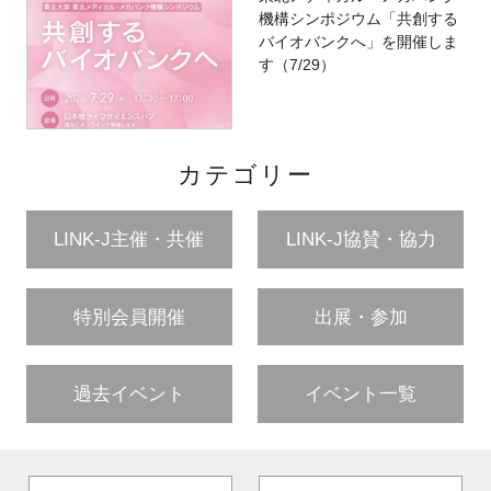
機構シンポジウム「共創する
バイオバンクへ」を開催しま
す（7/29）
カテゴリー
LINK-J主催・共催
LINK-J協賛・協力
特別会員開催
出展・参加
過去イベント
イベント一覧