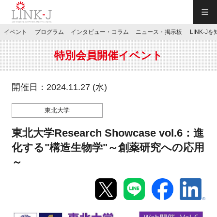
一般社団法人LINK-J／LINK-J
イベント
プログラム
インタビュー・コラム
ニュース・掲示板
LINK-J
JP
／
EN
特別会員開催イベント
開催日：2024.11.27 (水)
東北大学
特別会員専用メニュー
東北大学Research Showcase vol.6：進
施設ご予約
化する"構造生物学"～創薬研究への応用
～
お問い合わせ
マイページ