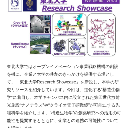
新規登録
イベント
プログラム
インタビュー・コラム
東北大学ではオープンイノベーション事業戦略機構の創設
ニュース・掲示板
を機に、企業と大学の共創のきっかけを提供する場とし
て、「東北大学Research Showcase」を新設し、本学の研
LINK-Jを知る
究リソースを紹介しています。今回は、進化する“構造生物
学”に着目し、本学キャンパス内に設立された第四世代放射
特別会員
光施設“ナノテラス”や“クライオ電子顕微鏡”が可能にする先
端科学を紹介します。“構造生物学”の創薬研究への活用の可
施設・アクセス
能性を提案するとともに、企業との連携の可能性について