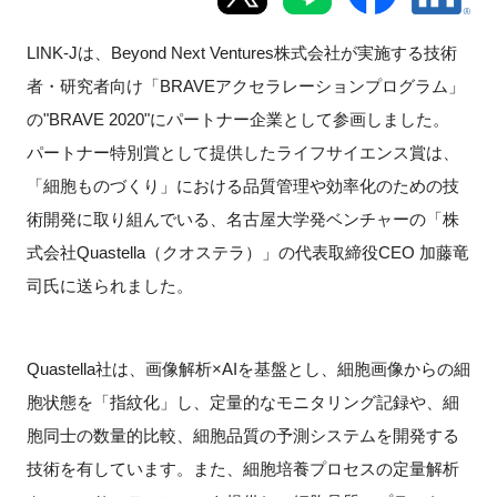
新規登録
LINK-Jは、
Beyond Next Ventures
株式会社が実施する技術
者・研究者向け「
BRAVE
アクセラレーションプログラム」
イベント
の"
BRAVE 2020"
にパートナー企業として参画しました。
パートナー特別賞として提供したライフサイエンス賞は、
プログラム
「細胞ものづくり」における品質管理や効率化のための技
インタビュー・コラム
術開発に取り組んでいる、名古屋大学発ベンチャーの「株
式会社
Quastella
（クオステラ）」の代表取締役
CEO
加藤竜
ニュース・掲示板
司氏に送られました。
LINK-Jを知る
Quastella社は、画像解析×
AI
を基盤とし、細胞画像からの細
特別会員
胞状態を「指紋化」し、定量的なモニタリング記録や、細
胞同士の数量的比較、細胞品質の予測システムを開発する
施設・アクセス
技術を有しています。また、細胞培養プロセスの定量解析