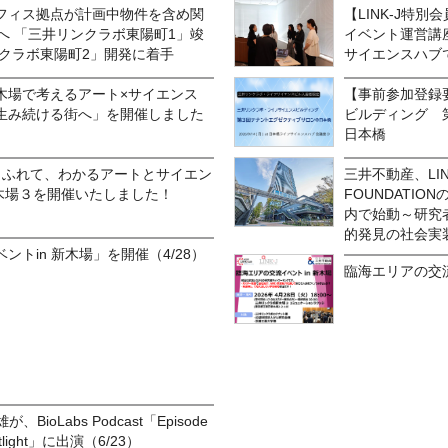
フィス拠点が計画中物件を含め関
【LINK-J特
へ 「三井リンクラボ東陽町1」竣
イベント運営講座
ンクラボ東陽町2」開発に着手
サイエンスハブで
木場で考えるアート×サイエンス
【事前参加登録
生み続ける街へ」を開催しました
ビルディング 
日本橋
)みて、ふれて、わかるアートとサイエン
三井不動産、LINK
新木場３を開催いたしました！
FOUNDATI
内で始動～研究
的発見の社会実
トin 新木場」を開催（4/28）
臨海エリアの交流
BioLabs Podcast「Episode
Spotlight」に出演（6/23）