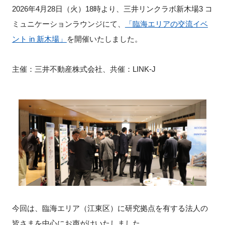
2026年4月28日（火）18時より、三井リンクラボ新木場3 コ
新規登録
ミュニケーションラウンジにて、
「臨海エリアの交流イベ
ント in 新木場」
を開催いたしました。
イベント
主催：三井不動産株式会社、共催：LINK-J
プログラム
インタビュー・コラム
ニュース・掲示板
LINK-Jを知る
特別会員
施設・アクセス
今回は、臨海エリア（江東区）に研究拠点を有する法人の
皆さまを中心にお声がけいたしました。