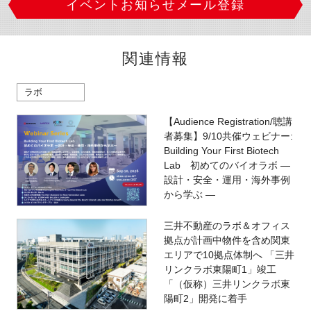
イベントお知らせメール登録
関連情報
ラボ
【Audience Registration/聴講
者募集】9/10共催ウェビナー:
Building Your First Biotech
Lab 初めてのバイオラボ ―
設計・安全・運用・海外事例
から学ぶ ―
三井不動産のラボ＆オフィス
拠点が計画中物件を含め関東
エリアで10拠点体制へ 「三井
リンクラボ東陽町1」竣工
「（仮称）三井リンクラボ東
陽町2」開発に着手