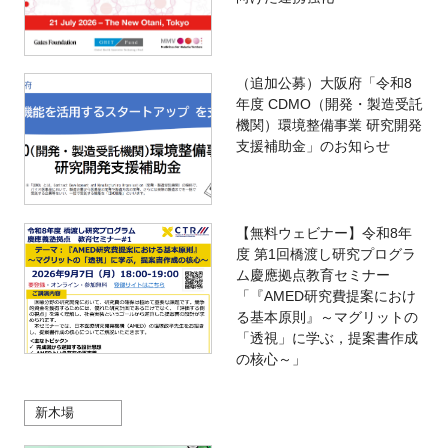
（追加公募）大阪府「令和8
年度 CDMO（開発・製造受託
機関）環境整備事業 研究開発
支援補助金」のお知らせ
【無料ウェビナー】令和8年
度 第1回橋渡し研究プログラ
ム慶應拠点教育セミナー
「『AMED研究費提案におけ
る基本原則』～マグリットの
「透視」に学ぶ，提案書作成
の核心～」
新木場