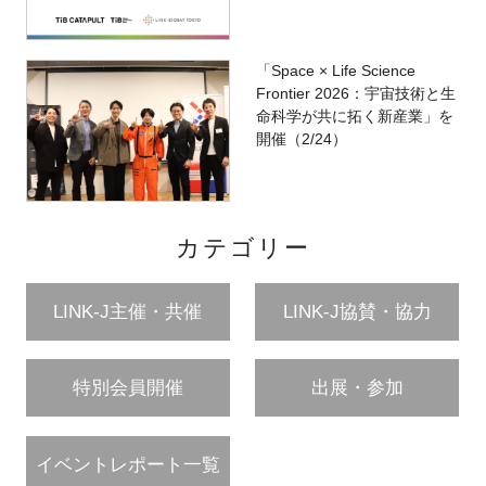
「Space × Life Science
Frontier 2026：宇宙技術と生
命科学が共に拓く新産業」を
開催（2/24）
カテゴリー
LINK-J主催・共催
LINK-J協賛・協力
特別会員開催
出展・参加
イベントレポート一覧