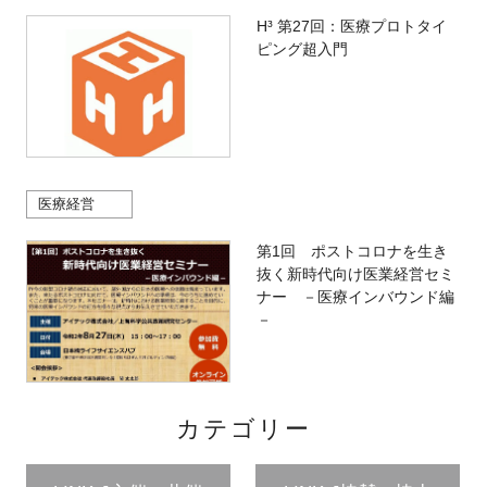
H³ 第27回：医療プロトタイ
ピング超入門
医療経営
第1回 ポストコロナを生き
抜く新時代向け医業経営セミ
ナー －医療インバウンド編
－
カテゴリー