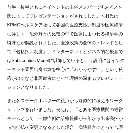
FAQ
前半・後半ともに本イベントの主催メンバーでもある木村
氏によってプレゼンテーションがされました。木村氏は
イベントお知らせメール登録
KPMGヘルスケア社にて各国の医療支払い制度や医療経済
に詳しく、他分野との比較の中で医療にまつわる経済学の
特殊性が解説されました。医療政策の全体のトレンドとし
て「包括払い制度」、インターネットビジネス的な概念で
はSubscription Modelに以降しているという説明にはインタ
ーネット業界出身の方を中心に「わかりやすい」という反
応が出るなど非医療者にとって理解の深まるプレゼンテー
ションとなりました。
また各ステークホルダーの視点から疑似的に考えるワーク
ショップを行いました。例えば、「とある医療機関の経営
チームとして、一部症例の診療報酬が来年から出来高払か
ら包括払へ変更になるとした場合、病院経営にとって合理