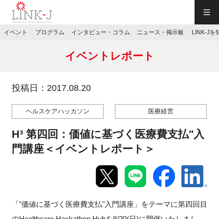
一般社団法人LINK-J／LINK-J
イベント
プログラム
インタビュー・コラム
ニュース・掲示板
LINK-J
JP
／
EN
イベントレポート
投稿日：2017.08.20
ヘルスケアハッカソン
医療経営
特別会員専用メニュー
H³ 第四回：価値に基づく医療費支払"入
施設ご予約
門講座＜イベントレポート＞
お問い合わせ
「"価値に基づく医療費支払"入門講座」をテーマに第四回目
マイページ
のHealthcare Hackathon Hubを8/20(日)に開催いたしまし