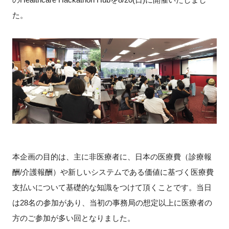
た。
新規登録
イベント
プログラム
インタビュー・コラム
ニュース・掲示板
LINK-Jを知る
本企画の目的は、主に非医療者に、日本の医療費（診療報
酬/介護報酬）や新しいシステムである価値に基づく医療費
特別会員
支払いについて基礎的な知識をつけて頂くことです。当日
は28名の参加があり、当初の事務局の想定以上に医療者の
施設・アクセス
方のご参加が多い回となりました。