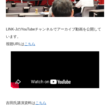
閉じる
LINK-J
の
YouTube
チャンネルでアーカイブ動画を公開して
います。
視聴URLは
こちら
吉田氏講演資料は
こちら