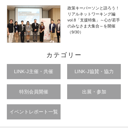
政策キーパーソンと語ろう！
リアルネットワーキング編
vol.8「支援特集」～心が若手
のみなさま大集合～を開催
（9/30）
カテゴリー
LINK-J主催・共催
LINK-J協賛・協力
特別会員開催
出展・参加
イベントレポート一覧