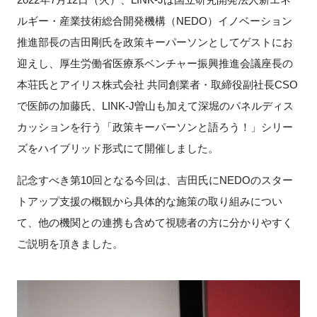
ルギー・産業技術総合開発機構（
NEDO
）イノベーション
新規登録
推進部長の吉田剛氏を政策キーパーソンとしてゲストにお
迎えし、厚生労働省医療系ベンチャー振興推進会議座長の
イベント
本荘氏とアイリス株式会社 共同創業者・取締役副社長
CSO
プログラム
で医師の加藤氏、
LINK-J
曽山も加えて深堀のパネルディス
カッションを行う「政策キーパーソンと語ろう！」シリー
インタビュー・コラム
ズをハイブリッド形式にて開催しました。
ニュース・掲示板
記念すべき第
10
回となる今回は、吉田氏に
NEDO
のスター
トアップ支援の概観から具体的な施策の取り組みについ
LINK-Jを知る
て、他の機関との連携も含めて視聴者の方に分かりやすく
ご説明を頂きました。
特別会員
施設・アクセス