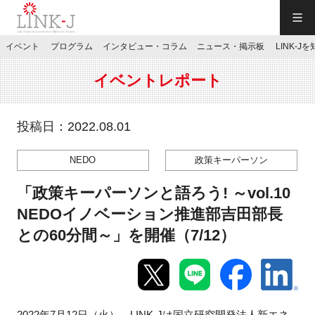
一般社団法人LINK-J／LINK-J
イベント
プログラム
インタビュー・コラム
ニュース・掲示板
LINK-J
JP
／
EN
イベントレポート
投稿日：2022.08.01
NEDO
政策キーパーソン
特別会員専用メニュー
「政策キーパーソンと語ろう! ～vol.10
施設ご予約
NEDOイノベーション推進部吉田部長
との60分間～」を開催（7/12）
お問い合わせ
マイページ
2022
年
7
月
12
日（火）、
LINK-J
は国立研究開発法人新エネ