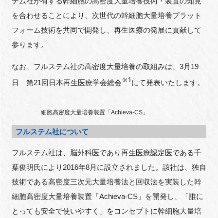
テム社が有する幹細胞の高密度大量培養技術・装置の知見
を合わせることにより、次世代の幹細胞大量培養プラット
フォーム技術を共同で開発し、再生医療の発展に貢献して
閉じる
参ります。
なお、フルステム社の高密度大量培養の取組みは、3月19
※1
日 第21回日本再生医療学会総会
にて発表いたします。
細胞高密度大量培養装置「Achieva-CS」
フルステム社について
フルステム社は、脳外科医であり再生医療認定医である千
葉俊明氏により2016年8月に設立されました。該社は、独自
技術である高密度三次元大量培養法と回収法を実装した幹
細胞高密度大量培養装置「Achieva-CS」を開発し、「誰に
とっても安全で使いやすく」をコンセプトに幹細胞大量培