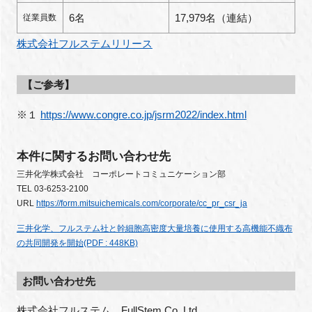
6名
17,979名（連結）
従業員数
株式会社フルステムリリース
【ご参考】
※１
https://www.congre.co.jp/jsrm2022/index.html
本件に関するお問い合わせ先
三井化学株式会社 コーポレートコミュニケーション部
TEL
03-6253-2100
URL
https://form.mitsuichemicals.com/corporate/cc_pr_csr_ja
三井化学、フルステム社と幹細胞高密度大量培養に使用する高機能不織布
の共同開発を開始(PDF : 448KB)
お問い合わせ先
株式会社フルステム　FullStem Co. Ltd.
