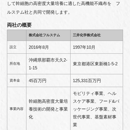
して幹細胞の高密度大量培養に適した高機能不織布を フ
ルステム社と共同で開発します。
両社の概要
株式会社フルステム
三井化学株式会社
2016年8月
1997年10月
設立
沖縄県那覇市天久2-
東京都港区東新橋1-5-2
所在地
1-15
45百万円
125,331百万円
資本金
モビリティ事業、ヘル
幹細胞高密度大量培
スケア事業、フード&パ
養技術の開発と事業
ッケージング事業、次
事業内容
化
世代事業、基盤素材事
業