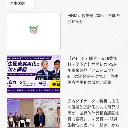
再生医療
FIRM’s 起業塾 2026 開催の
お知らせ
【9/4（金）開催・参加費無
料・要予約】世界初のiPS細
胞由来製品「アムシェプリ
®」の開発事例に学ぶ 再生
医療実用化の成功と課題
胚内ダイナミクス解析による
非侵襲的胚評価の共同研究成
果が「世界体外受精会議記念
賞（基礎）」を受賞 ― 胚発
生特性の違いを「動き」から