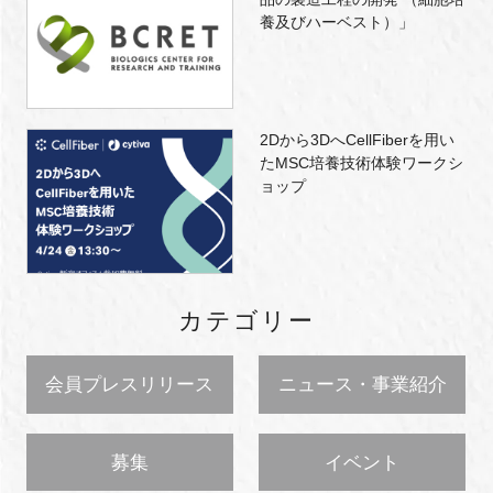
養及びハーベスト）」
2Dから3DへCellFiberを用い
たMSC培養技術体験ワークシ
ョップ
カテゴリー
会員プレスリリース
ニュース・事業紹介
募集
イベント