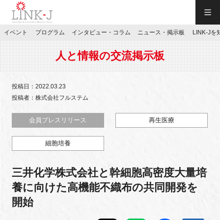
一般社団法人LINK-J／LINK-J
イベント
プログラム
インタビュー・コラム
ニュース・掲示板
LINK-J
JP
／
EN
人と情報の交流掲示板
投稿日：2022.03.23
投稿者：株式会社フルステム
特別会員専用メニュー
会員プレスリリース
再生医療
細胞培養
施設ご予約
三井化学株式会社と幹細胞高密度大量培
お問い合わせ
養に向けた高機能不織布の共同開発を
開始
マイページ