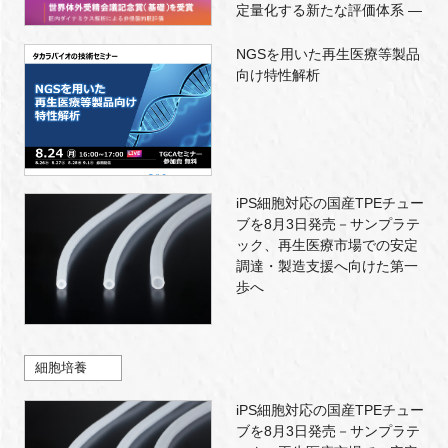
定量化する新たな評価体系 ―
NGSを用いた再生医療等製品
向け特性解析
iPS細胞対応の国産TPEチュー
ブを8月3日発売－サンプラテ
ック、再生医療市場での安定
調達・製造支援へ向けた第一
歩へ
細胞培養
iPS細胞対応の国産TPEチュー
ブを8月3日発売－サンプラテ