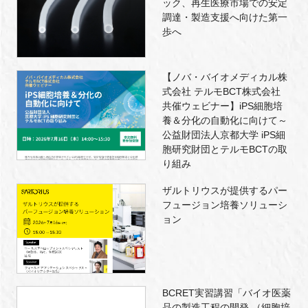
ック、再生医療市場での安定
調達・製造支援へ向けた第一
歩へ
【ノバ・バイオメディカル株
式会社 テルモBCT株式会社
共催ウェビナー】iPS細胞培
養＆分化の自動化に向けて～
公益財団法人京都大学 iPS細
胞研究財団とテルモBCTの取
り組み
ザルトリウスが提供するパー
フュージョン培養ソリューシ
ョン
BCRET実習講習「バイオ医薬
品の製造工程の開発 （細胞培