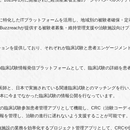
効率化に特化したITプラットフォームを活用し、地域別の被験者確保
uzzreachが提供する被験者募集・維持管理支援や治験施設向け
リケーションを提供しており、それぞれが臨床試験と患者エンゲージメ
めの臨床試験情報発信プラットフォームとして、臨床試験の詳細を患
や医師と、日本で実施されている関連臨床試験とのマッチングを行
本に今までなかった臨床試験の情報公開を行なっています。
の臨床試験参加患者管理アプリとして機能し、CRC（治験コーデ
報を管理し、治験の進行に遅れないよう支援することが可能です
試験実施施設の業務を効率化するプロジェクト管理アプリとして、CR