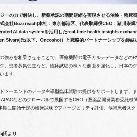
ロジーの力で解決し、新薬承認の期間短縮を実現させる治験・臨床
社Buzzreach(本社：東京都港区、代表取締役CEO：猪川崇輝/以
 data systemを活用したreal-time health insights excha
n Sivaraj氏/以下、Oncoshot）と戦略的パートナーシップを締
の強みを相乗させることで、医療機関の電子カルテデータなどのR
グ、患者募集促進など、臨床試験の様々な側面を強化し、日本の
います。
ドツーエンドのデータ主導型臨床試験の提供をサポートします。
とするAPACなどのグローバルで展開するCRO（医薬品開発業務受託
1四半期に開始予定の臨床試験でフィージビリティ評価、候補患者スク
araj氏より