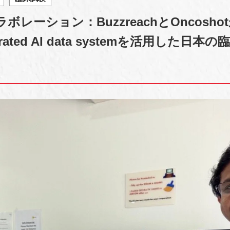
レーション：BuzzreachとOncosho
ted AI data systemを活用した日本の