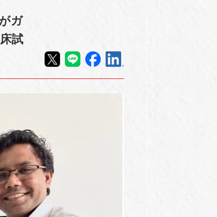
tがガ
臨床試