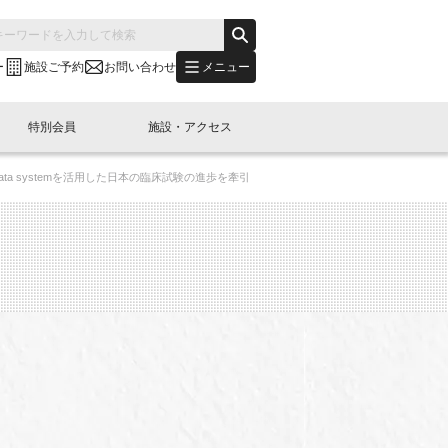
メニュー
ー
施設ご予約
お問い合わせ
特別会員
施設・アクセス
 data systemを活用した日本の臨床試験の進歩を牽引
's "LINK-BioBAY TOKYO"？
s LINK-J WEST
申し込み
ご予約
(News Letter)
特別会員開催
ニュース・事業紹介
内容
橋コラム
出展・参加
イベント
B日本橋エリアについて