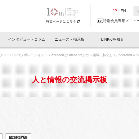
NK-J／LINK-J
JP
／
EN
特別会員専用メニュ
インタビュー・コラム
ニュース・掲示板
LINK-Jを知る
ローバルコラボレーション：BuzzreachとOncoshotがガン領域に特化してFederated AI
イベントレポート一覧
人と情報の交流掲示板一覧
What's "UNIKORN"？
Why in Nihonbashi
特別会員について
オフィス・ラボ
What
What’
入会
施設
会員開催
スリリース
ベンチャーインタビュー
LINK-J主催・共催
会員プレスリリース
会報誌 
サポーター紹介
事業
人と情報の交流掲示板
閉じる
・参加
関連
サポーターコラム
LINK-J協賛・協力
募集
日本
パンフレット
GT
ページ
ント告知
臨床試験