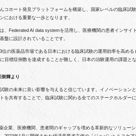
んコホート発見プラットフォームを構築し、国家レベルの臨床試
ンにおける重要な一歩となります。
ederated AI data systemを活用し、医療機関の患者イ
基盤に設計されていることです。
3位の医薬品市場である日本における臨床試験の運用効率を高める
内に目標症例数を達成することが難しく、日本の治験運用の課題と
猪川崇輝より
試験の未来に良い影響を与えると信じています。イノベーション
トを共有することで、臨床試験に関わる全てのステークホルダー
chは、製薬企業、医療機関、患者間のギャップを埋める革新的なソリュ
2023年1月に開催された経済産業省主催の「ジャパンヘルスケアビ