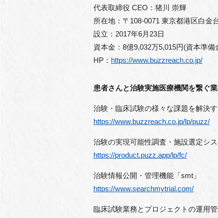
代表取締役 CEO：猪川 崇輝
所在地：〒108-0071 東京都港区白金
設立：2017年6月23日
資本金：8億9,032万5,015円(資本準備
HP：
https://www.buzzreach.co.jp/
患者さんと治験実施医療機関を繋ぐ業
治験・臨床試験の様々な課題を解決するS
https://www.buzzreach.co.jp/lp/puzz/
治験の実現可能性調査・施設選定システム「Fea
https://product.puzz.app/lp/fc/
治験情報公開・管理機能「smt」
https://www.searchmytrial.com/
臨床試験業務とプロジェクトの運用管理シス