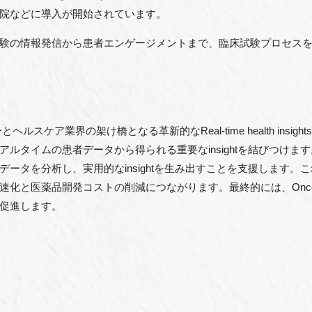
院などに導入が開始されています。
験の情報発信から患者エンゲージメントまで、臨床試験プロセス
スケア業界の架け橋となる革新的なReal-time health insights e
の患者データから得られる重要なinsightを結びつけます。Oncoshotの
タを分析し、実用的なinsightを生み出すことを支援します。これら
化と医薬品開発コストの削減につながります。最終的には、Onco
促進します。