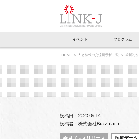
一般社団法人LI
イベント
プログラム
FAQ
イベントお知らせメール登録
HOME
人と情報の交流掲示板一覧
革新的なグ
イベント一覧
インタビュー・コラム一覧
ニュース一覧
Out of Box相談室
理事長挨拶
特別会員一覧
ラウンジ・会議室
LINK-J主催・共催
スペシャルインタビュー
トピック
特別
プレ
国内外連携
専用メニューはこちら
アクセス
LINK-J協賛・協力
連載コラム
メディア情報
出展
海外
組織概要
過去イベント
事務局だより
アクセラレーション
マイ
イベ
投稿日：2023.09.14
協賛・協力
施設
投稿者：株式会社Buzzreach
会員プレスリリース
医療データ