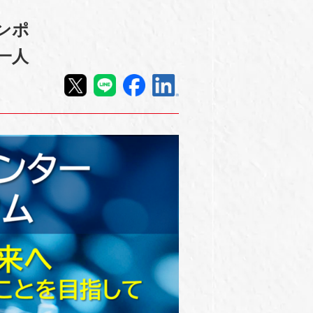
ンポ
一人