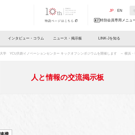
NK-J／LINK-J
JP
／
EN
特別会員専用メニュ
インタビュー・コラム
ニュース・掲示板
LINK-Jを知る
大学 YCU共創イノベーションセンター キックオフシンポジウムを開催します ～ 横浜
イベントレポート一覧
人と情報の交流掲示板一覧
What's "UNIKORN"？
Why in Nihonbashi
特別会員について
オフィス・ラボ
What
What’
入会
施設
会員開催
スリリース
ベンチャーインタビュー
LINK-J主催・共催
会員プレスリリース
会報誌 
サポーター紹介
事業
人と情報の交流掲示板
閉じる
・参加
関連
サポーターコラム
LINK-J協賛・協力
募集
日本
パンフレット
GT
ページ
ント告知
連携