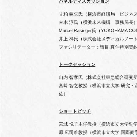
パネルディスカッション
甘粕 亜矢氏（横浜市経済局 ビジネ
古木 淳氏（横浜未来機構 事務局長
Marcel Rasinger氏（YOKOHAMA CO
井上 祥氏（株式会社メディカルノート
ファシリテーター：留目 真伸特別契
トークセッション
山内 智孝氏（株式会社東急総合研究
宮﨑 智之教授（横浜市立大学 研究
佐）
ショートピッチ
宮城 悦子主任教授（横浜市立大学副
原 広司准教授（横浜市立大学 国際商