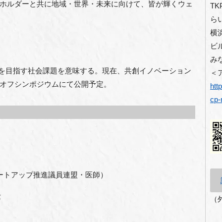
ホルダーと共に地域・世界・未来に向けて、皆が輝くウェ
TK
ら
横
ビ
み
決を目指す社会課題を意味する。現在、共創イノベーション
＜
オフシンポジウムにて公開予定。
htt
cp-
タートアップ推進議員連盟・医師）
介
（