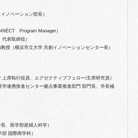
スイノベーション部長）
）
NNÉCT Program Manager）
 代表取締役）
約教授（横浜市立大学 共創イノベーションセンター長）
所 上席執行役員、エグゼクティブフェロー/主席研究員）
・産学連携推進センター拠点事業推進部門 部門長、学長補
学長、医学部産婦人科学）
学部 国際商学科）