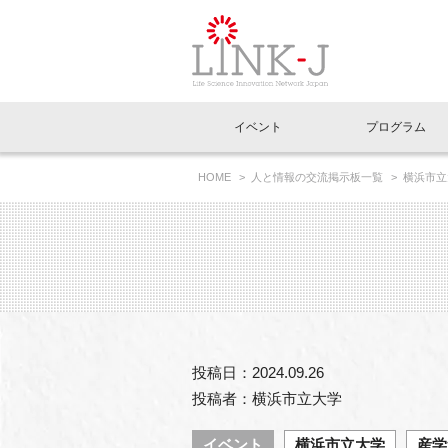
一般社団法人LI
イベント
プログラム
FAQ
イベントお知らせメール登録
HOME
人と情報の交流掲示板一覧
横浜市立
ルビーイングを共に叶えることを目指して
イベント一覧
インタビュー・コラム一覧
ニュース一覧
Out of Box相談室
理事長挨拶
特別会員一覧
ラウンジ・会議室
LINK-J主催・共催
スペシャルインタビュー
トピック
特別
プレ
国内外連携
専用メニューはこちら
アクセス
LINK-J協賛・協力
連載コラム
メディア情報
出展
海外
組織概要
過去イベント
事務局だより
アクセラレーション
マイ
イベ
投稿日：2024.09.26
協賛・協力
施設
投稿者：横浜市立大学
イベント
横浜市立大学
産学