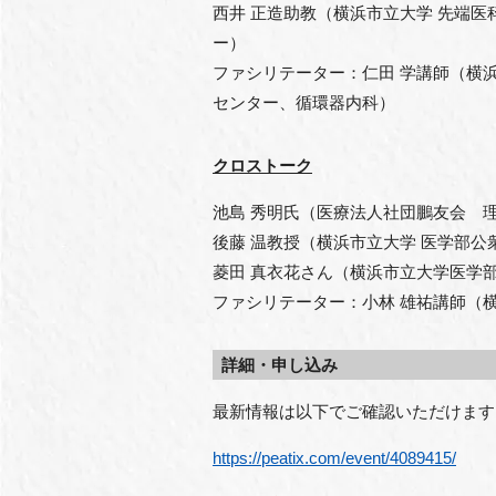
西井 正造助教（横浜市立大学 先端
ー）
ファシリテーター：仁田 学講師（横
センター、循環器内科）
クロストーク
池島 秀明氏（医療法人社団鵬友会 
後藤 温教授（横浜市立大学 医学部公
菱田 真衣花さん（横浜市立大学医学部医学
ファシリテーター：小林 雄祐講師（
詳細・申し込み
最新情報は以下でご確認いただけます
https://peatix.com/event/4089415/