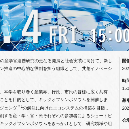
学の産学官連携研究の更なる発展と社会実装に向けて、新し
開
ン推進の中心的な役割を担う組織として、共創イノベーシ
202
時
15:
、本学を取り巻く産業界、行政、市民の皆様に広く共有
ことを目的として、キックオフシンポジウムを開催しま
募
＊1
ジェンダ
の解決に向けたエコシステムの構築を目指し
202
創する産・学・官・民それぞれの参加者によるショートピ
会
キックオフシンポジウムをきっかけとして、研究領域や組