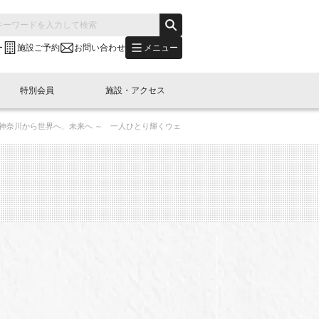
メニュー
ー
施設ご予約
お問い合わせ
特別会員
施設・アクセス
・神奈川から世界へ、未来へ ～ 一人ひとり輝くウェ
's "LINK-BioBAY TOKYO"？
s LINK-J WEST
申し込み
ご予約
(News Letter)
特別会員開催
ニュース・事業紹介
内容
橋コラム
出展・参加
イベント
B日本橋エリアについて