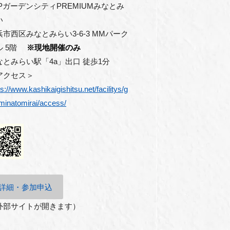
P
ガーデンシティ
PREMIUM
みなとみ
い
浜市西区みなとみらい
3-6-3 MM
パーク
ル
5
階
※現地開催のみ
なとみらい駅「
4a
」出口 徒歩
1
分
アクセス＞
ps://www.kashikaigishitsu.net/facilitys/g
minatomirai/access/
詳細・参加申込
外部サイトが開きます）