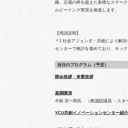
織、立場の枠を超えた多様なステーク
ルビーイング実現を推進します。
【用語説明】
＊1 社会アジェンダ：共創により解
センターで検討を進めており、キック
当日のプログラム（予定）
開会挨拶・来賓挨拶
基調講演
今枝 宗一郎氏 （衆議院議員 ・ス
YCU共創イノベーションセンター紹