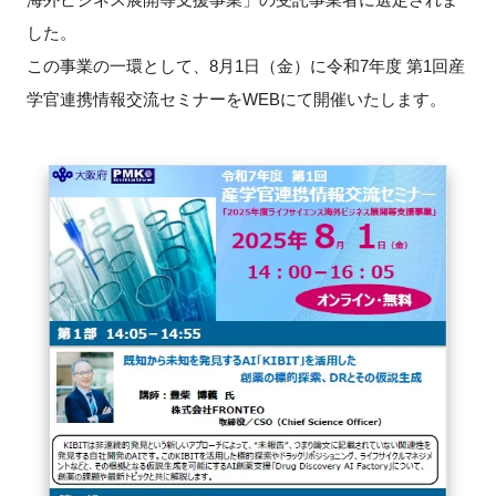
した。
新規登録
この事業の一環として、8月1日（金）に令和7年度 第1回産
学官連携情報交流セミナーをWEBにて開催いたします。
イベント
プログラム
インタビュー・コラム
ニュース・掲示板
LINK-Jを知る
特別会員
施設・アクセス