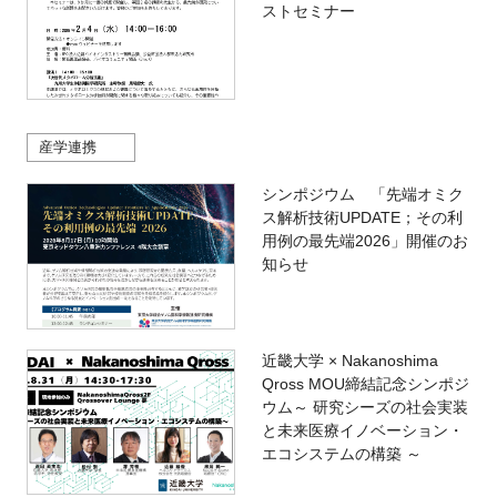
ストセミナー
産学連携
シンポジウム 「先端オミク
ス解析技術UPDATE；その利
用例の最先端2026」開催のお
知らせ
近畿大学 × Nakanoshima
Qross MOU締結記念シンポジ
ウム～ 研究シーズの社会実装
と未来医療イノベーション・
エコシステムの構築 ～