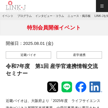
一般社団法人LINK-J／LINK-J
イベント
プログラム
インタビュー・コラム
ニュース・掲示板
LINK-J
JP
／
EN
特別会員開催イベント
開催日：2025.08.01 (金)
近畿バイオ
産学連携
特別会員専用メニュー
令和7年度 第1回 産学官連携情報交流
施設ご予約
セミナー
お問い合わせ
近畿バイオは、大阪府より「2025年度 ライフサイエンス
マイページ
海外ビジネス展開等支援事業」の受託事業者に選定されま