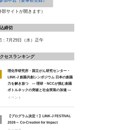
参加申込（要事前登録）
外部サイトが開きます）
込締切
切：7月29日（水）正午
クセスランキング
理化学研究所・国立がん研究センター・
LINK-J 創薬共創シンポジウム 日本の創薬
力を解き放つ ― 理研・NCCが挑む創薬
ボトルネックの突破と社会実装の加速 ―
イベント
【プログラム決定！】LINK-J FESTIVAL
2026～ Co-Creation for Impact
ニュース