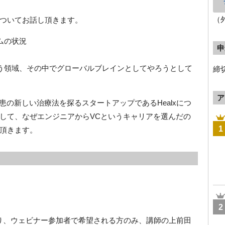
（
ついてお話し頂きます。
ムの状況
申
ろう領域、その中でグローバルブレインとしてやろうとして
締
ア
患の新しい治療法を探るスタートアップであるHealxにつ
して、なぜエンジニアからVCというキャリアを選んだの
1
頂きます。
2
分より、ウェビナー参加者で希望される方のみ、講師の上前田