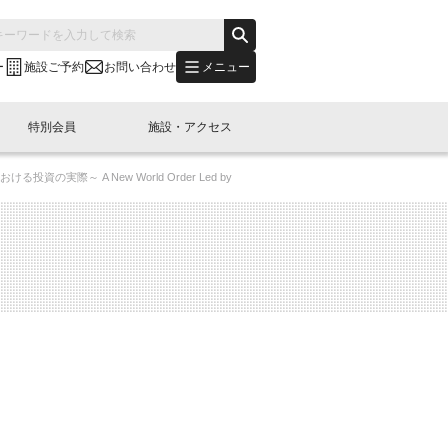
メニュー
ー
施設ご予約
お問い合わせ
特別会員
施設・アクセス
資の実際～ A New World Order Led by
's "LINK-BioBAY TOKYO"？
s LINK-J WEST
申し込み
ご予約
(News Letter)
特別会員開催
ニュース・事業紹介
内容
橋コラム
出展・参加
イベント
B日本橋エリアについて