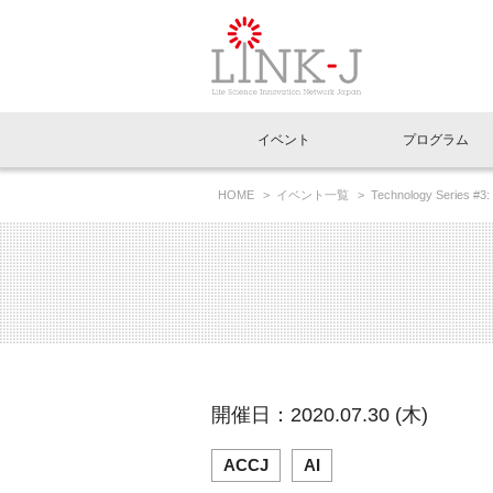
一般社団法人LI
イベント
プログラム
FAQ
イベントお知らせメール登録
HOME
イベント一覧
Technology Ser
Cutting-edge A.I. Technology
イベント一覧
インタビュー・コラム一覧
ニュース一覧
Out of Box相談室
理事長挨拶
特別会員一覧
ラウンジ・会議室
LINK-J主催・共催
スペシャルインタビュー
トピック
特別
プレ
国内外連携
専用メニューはこちら
アクセス
LINK-J協賛・協力
連載コラム
メディア情報
出展
海外
組織概要
過去イベント
事務局だより
アクセラレーション
マイ
イベ
開催日：2020.07.30 (木)
協賛・協力
施設
ACCJ
AI