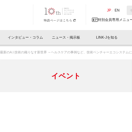
NK-J／LINK-J
JP
／
EN
特別会員専用メニュ
インタビュー・コラム
ニュース・掲示板
LINK-Jを知る
ies #3: 最新のA.I.技術の織りなす新世界 ～ヘルスケアの事例など、技術ベンチャーエコシステムにおける投
イベントレポート一覧
人と情報の交流掲示板一覧
What's "UNIKORN"？
Why in Nihonbashi
特別会員について
オフィス・ラボ
What
What’
入会
施設
会員開催
スリリース
ベンチャーインタビュー
LINK-J主催・共催
会員プレスリリース
会報誌 
サポーター紹介
事業
イベント
閉じる
・参加
関連
サポーターコラム
LINK-J協賛・協力
募集
日本
パンフレット
GT
ページ
ント告知