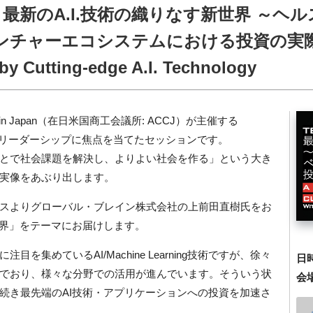
es #3: 最新のA.I.技術の織りなす新世界 ～ヘ
ンチャーエコシステムにおける投資の実際
by Cutting-edge A.I. Technology
merce in Japan（在日米国商工会議所: ACCJ）が主催する
ノロジーとリーダーシップに焦点を当てたセッションです。
とで社会課題を解決し、よりよい社会を作る」という大き
実像をあぶり出します。
では、イギリスよりグローバル・ブレイン株式会社の上前田直樹氏をお
世界」をテーマにお届けします。
集めているAI/Machine Learning技術ですが、徐々
日
でおり、様々な分野での活用が進んでいます。そういう状
会
続き最先端のAI技術・アプリケーションへの投資を加速さ